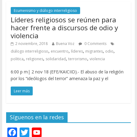
Ecumenismo y diálogo interreligioso
Líderes religiosos se reúnen para
hacer frente a discursos de odio y
violencia
2 noviembre, 2018
Buena Voz
0 Comments
,
,
,
,
,
diálogo interreligioso
encuentro
líderes
migrantes
odio
,
,
,
,
politica
religiones
solidaridad
terrorismo
violencia
6:00 p m| 2 nov 18 (EFE/KAICIID).- El abuso de la religión
por los “ideólogos del terror” amenaza la paz y el
Leer más
Síguenos en la redes
F
T
Y