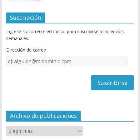
ac
w
o
e
itt
u
Suscripción
b
er
T
Ingrese su correo electrónico para suscribirse a los envíos
o
u
semanales.
o
b
Dirección de correo
k
e
Dirección
C
de
h
correo
a
n
n
el
Archivo de publicaciones