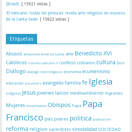
(Brasil)
[ 15921 vistas ]
‘El Vaticano: todas las pinturas’ revela arte religioso en museos
de la Santa Sede
[ 15822 vistas ]
Etiquetas
Benedicto XVI
Abusos
arte
amazonía
América Latina
cultura
Católicos
conflicto
cristianos
Dios
concilio vaticano II
Diálogo
ecumenismo
economía
diálogo interreligioso
Iglesia
fe
evangelio
familia
educación
encuentro
Jesus
laicos
jovenes
medioambiente
migrantes
indígenas
Papa
Obispos
Mujeres
Papa
musulmanes
Francisco
politica
paz
pobres
publicación
reforma
religion
sinodalidad
sacerdotes
SOCIEDAD