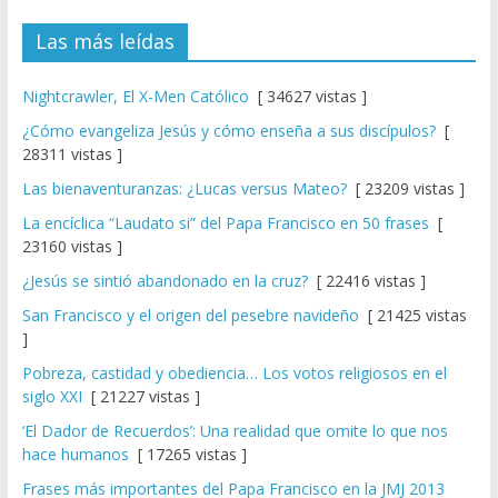
Las más leídas
Nightcrawler, El X-Men Católico
[ 34627 vistas ]
¿Cómo evangeliza Jesús y cómo enseña a sus discípulos?
[
28311 vistas ]
Las bienaventuranzas: ¿Lucas versus Mateo?
[ 23209 vistas ]
La encíclica “Laudato si” del Papa Francisco en 50 frases
[
23160 vistas ]
¿Jesús se sintió abandonado en la cruz?
[ 22416 vistas ]
San Francisco y el origen del pesebre navideño
[ 21425 vistas
]
Pobreza, castidad y obediencia… Los votos religiosos en el
siglo XXI
[ 21227 vistas ]
‘El Dador de Recuerdos’: Una realidad que omite lo que nos
hace humanos
[ 17265 vistas ]
Frases más importantes del Papa Francisco en la JMJ 2013