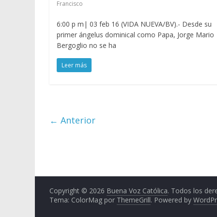
Francisco
6:00 p m| 03 feb 16 (VIDA NUEVA/BV).- Desde su
primer ángelus dominical como Papa, Jorge Mario
Bergoglio no se ha
Leer más
← Anterior
Copyright © 2026
Buena Voz Católica
. Todos los der
Tema: ColorMag por
ThemeGrill
. Powered by
WordPr