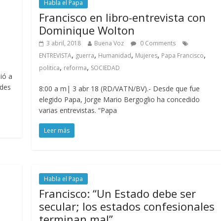
Habla el Papa
Francisco en libro-entrevista con
Dominique Wolton
3 abril, 2018
Buena Voz
0 Comments
,
,
,
,
,
ENTREVISTA
guerra
Humanidad
Mujeres
Papa Francisco
,
,
politica
reforma
SOCIEDAD
ió a
ades
8:00 a m| 3 abr 18 (RD/VATN/BV).- Desde que fue
elegido Papa, Jorge Mario Bergoglio ha concedido
varias entrevistas. “Papa
Leer más
Habla el Papa
Francisco: “Un Estado debe ser
secular; los estados confesionales
terminan mal”