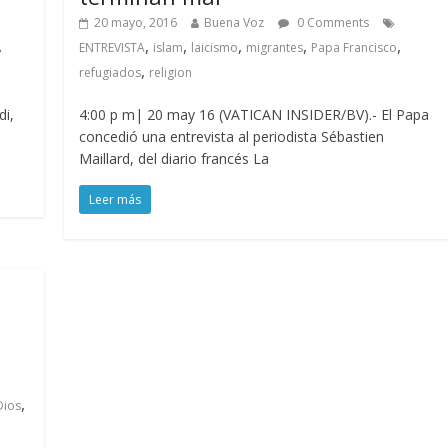
20 mayo, 2016
Buena Voz
0 Comments
,
,
,
,
,
,
ENTREVISTA
islam
laicismo
migrantes
Papa Francisco
,
refugiados
religion
di,
4:00 p m| 20 may 16 (VATICAN INSIDER/BV).- El Papa
concedió una entrevista al periodista Sébastien
Maillard, del diario francés La
Leer más
o
,
Dios