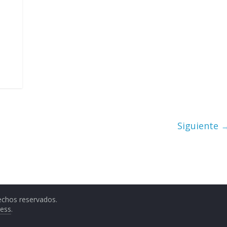
Siguiente 
echos reservados.
ess
.