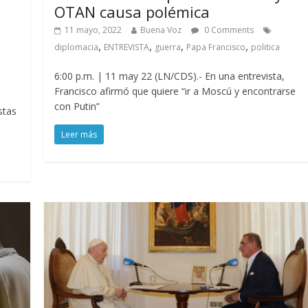
OTAN causa polémica
11 mayo, 2022
Buena Voz
0 Comments
,
,
,
,
diplomacia
ENTREVISTA
guerra
Papa Francisco
politica
6:00 p.m. | 11 may 22 (LN/CDS).- En una entrevista,
Francisco afirmó que quiere “ir a Moscú y encontrarse
con Putin”
stas
Leer más