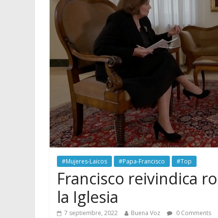
#Mujeres-Laicos
#Papa-Francisco
#Top
Francisco reivindica r
la Iglesia
7 septiembre, 2022
Buena Voz
0 Comments