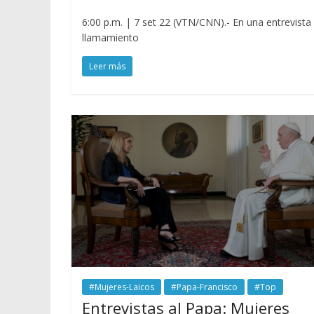
6:00 p.m. | 7 set 22 (VTN/CNN).- En una entrevista 
llamamiento
Leer más
#Mujeres-Laicos
#Papa-Francisco
#Top
Entrevistas al Papa: Mujeres