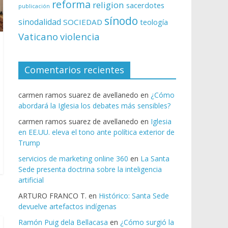
reforma
religion
sacerdotes
publicación
sínodo
sinodalidad
SOCIEDAD
teología
Vaticano
violencia
Comentarios recientes
carmen ramos suarez de avellanedo
en
¿Cómo
abordará la Iglesia los debates más sensibles?
carmen ramos suarez de avellanedo
en
Iglesia
en EE.UU. eleva el tono ante política exterior de
Trump
servicios de marketing online 360
en
La Santa
Sede presenta doctrina sobre la inteligencia
artificial
ARTURO FRANCO T.
en
Histórico: Santa Sede
devuelve artefactos indígenas
Ramón Puig dela Bellacasa
en
¿Cómo surgió la