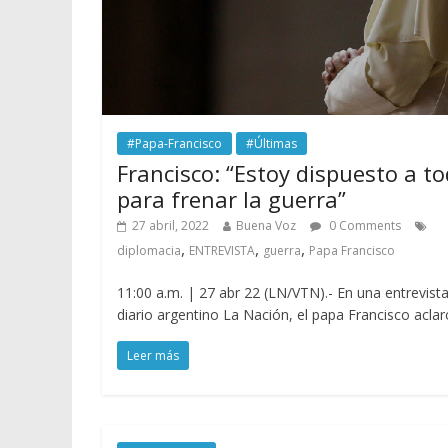
#Papa-Francisco
#Últimas
Francisco: “Estoy dispuesto a t
para frenar la guerra”
27 abril, 2022
Buena Voz
0 Comments
,
,
,
diplomacia
ENTREVISTA
guerra
Papa Francisco
11:00 a.m. | 27 abr 22 (LN/VTN).- En una entrevista
diario argentino La Nación, el papa Francisco aclar
Leer más