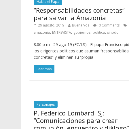
Habla el Papa
“Responsabilidades concretas”
para salvar la Amazonía
29 agosto, 2019
Buena Voz
0 Comments
,
,
,
,
amazonía
ENTREVISTA
gobiernos
politica
sínodo
8:00 p m| 29 ago 19 (EC/LS).- El papa Francisco pid
los dirigentes políticos que asuman “responsabilid
concretas” y eliminen su “propia
Leer más
Personajes
P. Federico Lombardi SJ:
“Comunicaciones para crear
comunión, encuentro y diálogo”