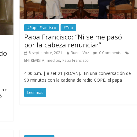
#Papa-Francisco
#Top
Papa Francisco: “Ni se me pasó
por la cabeza renunciar”
odo
8 septiembre, 2021
Buena Voz
0 Comments
,
,
ENTREVISTA
medios
Papa Francisco
4:00 p.m. | 8 set 21 (RD/VN).- En una conversación de
90 minutos con la cadena de radio COPE, el papa
 a el
Leer más
ó