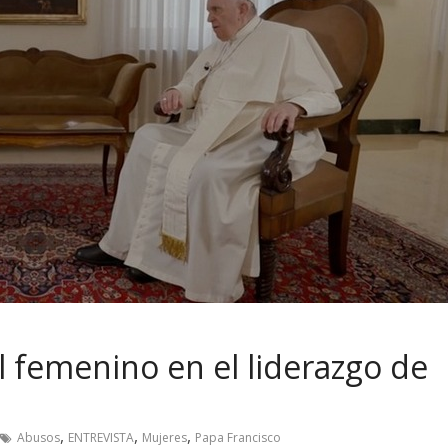
ol femenino en el liderazgo de
,
,
,
Abusos
ENTREVISTA
Mujeres
Papa Francisco