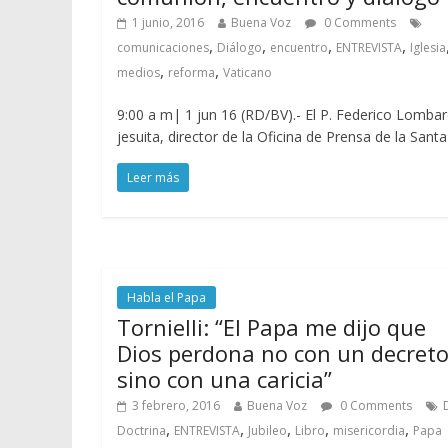
1 junio, 2016
Buena Voz
0 Comments
,
,
,
,
comunicaciones
Diálogo
encuentro
ENTREVISTA
Iglesia
,
,
medios
reforma
Vaticano
9:00 a m| 1 jun 16 (RD/BV).- El P. Federico Lombar
jesuita, director de la Oficina de Prensa de la Santa
Leer más
Habla el Papa
Tornielli: “El Papa me dijo que
Dios perdona no con un decret
sino con una caricia”
3 febrero, 2016
Buena Voz
0 Comments
,
,
,
,
,
Doctrina
ENTREVISTA
Jubileo
Libro
misericordia
Papa