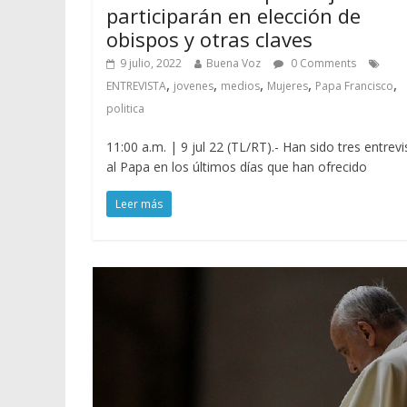
participarán en elección de
obispos y otras claves
9 julio, 2022
Buena Voz
0 Comments
,
,
,
,
,
ENTREVISTA
jovenes
medios
Mujeres
Papa Francisco
politica
11:00 a.m. | 9 jul 22 (TL/RT).- Han sido tres entrevi
al Papa en los últimos días que han ofrecido
Leer más