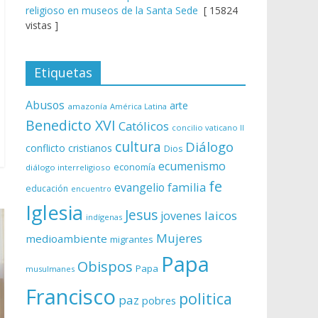
religioso en museos de la Santa Sede
[ 15824
vistas ]
Etiquetas
Abusos
arte
amazonía
América Latina
Benedicto XVI
Católicos
concilio vaticano II
cultura
Diálogo
conflicto
cristianos
Dios
ecumenismo
economía
diálogo interreligioso
fe
evangelio
familia
educación
encuentro
Iglesia
Jesus
laicos
jovenes
indígenas
Mujeres
medioambiente
migrantes
Papa
Obispos
Papa
musulmanes
Francisco
politica
paz
pobres