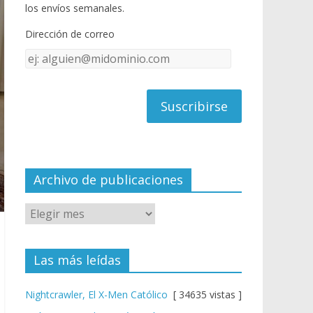
o
u
los envíos semanales.
o
b
Dirección de correo
k
e
Dirección
C
de
h
correo
a
n
n
el
Archivo de publicaciones
Las más leídas
Nightcrawler, El X-Men Católico
[ 34635 vistas ]