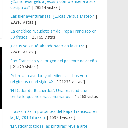
¿Cómo evangeliza Jesús y cómo enseña a sus
discípulos?
[ 28314 vistas ]
Las bienaventuranzas: ¿Lucas versus Mateo?
[
23210 vistas ]
La encíclica “Laudato si” del Papa Francisco en
50 frases
[ 23165 vistas ]
¿Jesús se sintió abandonado en la cruz?
[
22419 vistas ]
San Francisco y el origen del pesebre navideño
[ 21429 vistas ]
Pobreza, castidad y obediencia… Los votos
religiosos en el siglo XXI
[ 21235 vistas ]
‘El Dador de Recuerdos’: Una realidad que
omite lo que nos hace humanos
[ 17268 vistas
]
Frases más importantes del Papa Francisco en
la JMJ 2013 (Brasil)
[ 15924 vistas ]
‘El Vaticano: todas las pinturas’ revela arte