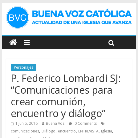
Personajes
P. Federico Lombardi SJ:
“Comunicaciones para
crear comunión,
encuentro y diálogo”
1 junio, 2016
Buena Voz
0 Comments
,
,
,
,
,
comunicaciones
Diálogo
encuentro
ENTREVISTA
Iglesia