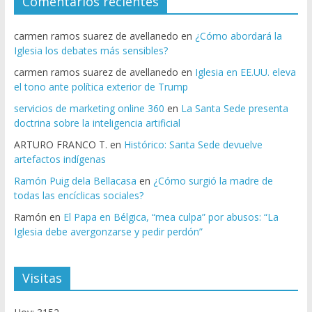
Comentarios recientes
carmen ramos suarez de avellanedo
en
¿Cómo abordará la
Iglesia los debates más sensibles?
carmen ramos suarez de avellanedo
en
Iglesia en EE.UU. eleva
el tono ante política exterior de Trump
servicios de marketing online 360
en
La Santa Sede presenta
doctrina sobre la inteligencia artificial
ARTURO FRANCO T.
en
Histórico: Santa Sede devuelve
artefactos indígenas
Ramón Puig dela Bellacasa
en
¿Cómo surgió la madre de
todas las encíclicas sociales?
Ramón
en
El Papa en Bélgica, “mea culpa” por abusos: “La
Iglesia debe avergonzarse y pedir perdón”
Visitas