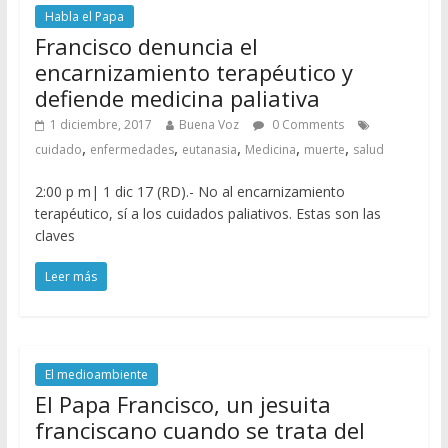
Habla el Papa
Francisco denuncia el
encarnizamiento terapéutico y
defiende medicina paliativa
1 diciembre, 2017
Buena Voz
0 Comments
,
,
,
,
,
cuidado
enfermedades
eutanasia
Medicina
muerte
salud
2:00 p m| 1 dic 17 (RD).- No al encarnizamiento
terapéutico, sí a los cuidados paliativos. Estas son las
claves
Leer más
El medioambiente
El Papa Francisco, un jesuita
franciscano cuando se trata del