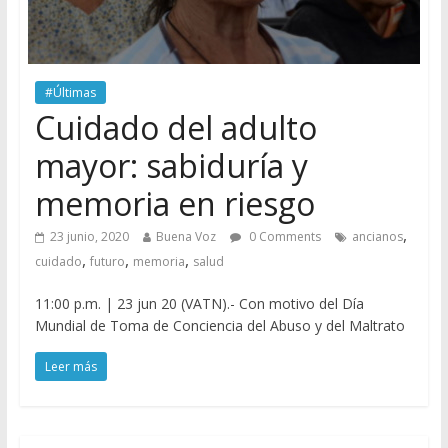
#Últimas
Cuidado del adulto
mayor: sabiduría y
memoria en riesgo
,
23 junio, 2020
Buena Voz
0 Comments
ancianos
,
,
,
cuidado
futuro
memoria
salud
11:00 p.m. | 23 jun 20 (VATN).- Con motivo del Día
Mundial de Toma de Conciencia del Abuso y del Maltrato
Leer más