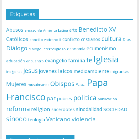
Etiquetas
Benedicto XVI
Abusos
arte
amazonía
América Latina
cultura
Católicos
conflicto
cristianos
Dios
concilio vaticano II
Diálogo
ecumenismo
economía
diálogo interreligioso
Iglesia
fe
evangelio
familia
educación
encuentro
Jesus
laicos
jovenes
medioambiente
migrantes
indígenas
Papa
Obispos
Mujeres
Papa
musulmanes
Francisco
politica
paz
pobres
publicación
reforma
religion
sinodalidad
sacerdotes
SOCIEDAD
sínodo
Vaticano
violencia
teología