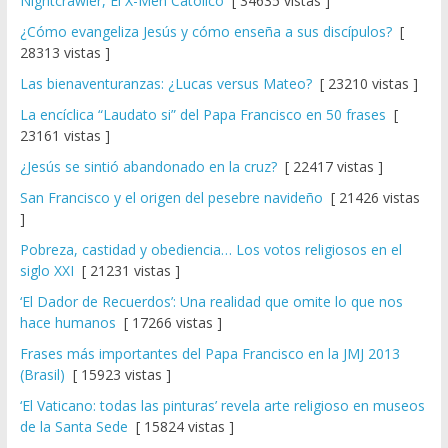
Nightcrawler, El X-Men Católico
[ 34635 vistas ]
¿Cómo evangeliza Jesús y cómo enseña a sus discípulos?
[
28313 vistas ]
Las bienaventuranzas: ¿Lucas versus Mateo?
[ 23210 vistas ]
La encíclica “Laudato si” del Papa Francisco en 50 frases
[
23161 vistas ]
¿Jesús se sintió abandonado en la cruz?
[ 22417 vistas ]
San Francisco y el origen del pesebre navideño
[ 21426 vistas
]
Pobreza, castidad y obediencia… Los votos religiosos en el
siglo XXI
[ 21231 vistas ]
‘El Dador de Recuerdos’: Una realidad que omite lo que nos
hace humanos
[ 17266 vistas ]
Frases más importantes del Papa Francisco en la JMJ 2013
(Brasil)
[ 15923 vistas ]
‘El Vaticano: todas las pinturas’ revela arte religioso en museos
de la Santa Sede
[ 15824 vistas ]