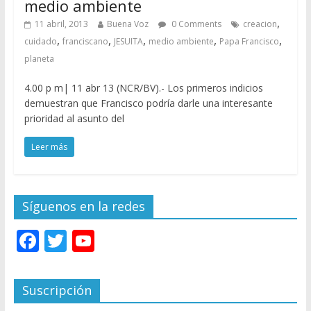
medio ambiente
,
11 abril, 2013
Buena Voz
0 Comments
creacion
,
,
,
,
,
cuidado
franciscano
JESUITA
medio ambiente
Papa Francisco
planeta
4.00 p m| 11 abr 13 (NCR/BV).- Los primeros indicios
demuestran que Francisco podría darle una interesante
prioridad al asunto del
Leer más
Síguenos en la redes
F
T
Y
ac
w
o
e
itt
u
Suscripción
b
er
T