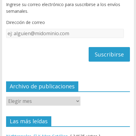
Ingrese su correo electrónico para suscribirse a los envíos
o
u
semanales.
o
b
Dirección de correo
k
e
Dirección
C
de
h
correo
a
n
n
el
Archivo de publicaciones
Las más leídas