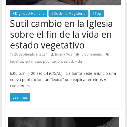
#Dignidad-Humana
#Doctrina-Magisterio
#Top
Sutil cambio en la Iglesia
sobre el fin de la vida en
estado vegetativo
20 septiembre, 2024
Buena Voz
0 Comments
,
,
,
,
bioética
eutanasia
publicación
salud
vida
6:00 p.m. | 20 set 24 (CX/AL).- La Santa Sede anunció una
nueva publicación, un “léxico” que explica términos y
cuestiones
Leer más