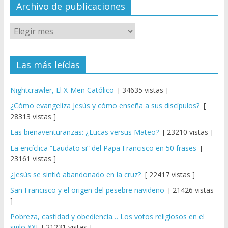
el
Archivo de publicaciones
Las más leídas
Nightcrawler, El X-Men Católico
[ 34635 vistas ]
¿Cómo evangeliza Jesús y cómo enseña a sus discípulos?
[
28313 vistas ]
Las bienaventuranzas: ¿Lucas versus Mateo?
[ 23210 vistas ]
La encíclica “Laudato si” del Papa Francisco en 50 frases
[
23161 vistas ]
¿Jesús se sintió abandonado en la cruz?
[ 22417 vistas ]
San Francisco y el origen del pesebre navideño
[ 21426 vistas
]
Pobreza, castidad y obediencia… Los votos religiosos en el
siglo XXI
[ 21231 vistas ]