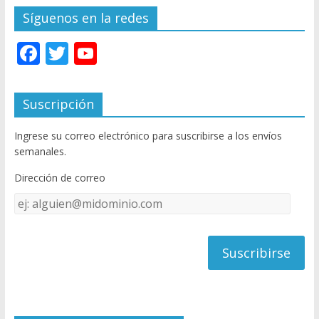
Síguenos en la redes
F
T
Y
ac
w
o
e
itt
u
Suscripción
b
er
T
Ingrese su correo electrónico para suscribirse a los envíos
o
u
semanales.
o
b
Dirección de correo
k
e
Dirección
C
de
h
correo
a
n
n