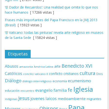
‘El Dador de Recuerdos’: Una realidad que omite lo que nos
hace humanos
[ 17266 vistas ]
Frases más importantes del Papa Francisco en la JMJ 2013
(Brasil)
[ 15923 vistas ]
‘El Vaticano: todas las pinturas’ revela arte religioso en museos
de la Santa Sede
[ 15824 vistas ]
Etiquetas
Benedicto XVI
Abusos
arte
amazonía
América Latina
cultura
Católicos
conflicto
cristianos
Dios
concilio vaticano II
Diálogo
ecumenismo
economía
diálogo interreligioso
Iglesia
fe
evangelio
familia
educación
encuentro
Jesus
laicos
jovenes
medioambiente
migrantes
indígenas
Papa
Obispos
Mujeres