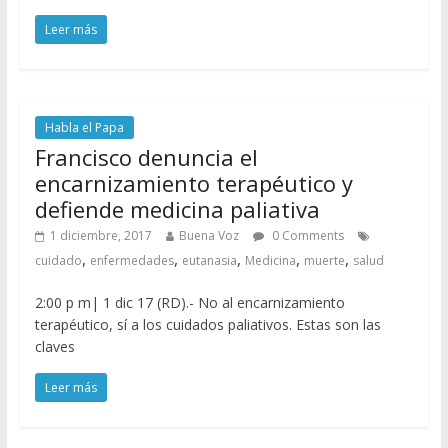
Leer más
Habla el Papa
Francisco denuncia el
encarnizamiento terapéutico y
defiende medicina paliativa
1 diciembre, 2017
Buena Voz
0 Comments
,
,
,
,
,
cuidado
enfermedades
eutanasia
Medicina
muerte
salud
2:00 p m| 1 dic 17 (RD).- No al encarnizamiento
terapéutico, sí a los cuidados paliativos. Estas son las
claves
Leer más