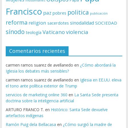
Papa
musulmanes
Francisco
politica
paz
pobres
publicación
reforma
religion
sinodalidad
sacerdotes
SOCIEDAD
sínodo
Vaticano
violencia
teología
Comentarios recientes
carmen ramos suarez de avellanedo
en
¿Cómo abordará la
Iglesia los debates más sensibles?
carmen ramos suarez de avellanedo
en
Iglesia en EE.UU. eleva
el tono ante política exterior de Trump
servicios de marketing online 360
en
La Santa Sede presenta
doctrina sobre la inteligencia artificial
ARTURO FRANCO T.
en
Histórico: Santa Sede devuelve
artefactos indígenas
Ramón Puig dela Bellacasa
en
¿Cómo surgió la madre de