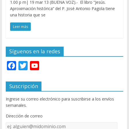
1.00 p m| 19 mar 13 (BUENA VOZ).- El libro “Jesús.
Aproximación histórica” del P. José Antonio Pagola tiene
una historia que se
Leer más
Síguenos en la redes
F
T
Y
ac
w
o
e
itt
u
Suscripción
b
er
T
Ingrese su correo electrónico para suscribirse a los envíos
o
u
semanales.
o
b
Dirección de correo
k
e
Dirección