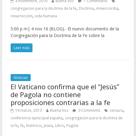
4 noviembre, 2016
Buena Voz
1 Comentario
,
,
,
congregacion para la doctrina de la fe
Doctrina
misericordia
,
resurrección
vida humana
5:00 p m| 4 nov 16 (BLOG).- El nuevo documento de la
Congregación para la Doctrina de la Fe sobre la
Leer más
Noticias
El Vaticano confirma que el “Jesús”
de Pagola no contiene
proposiciones contrarias a la fe
,
19 marzo, 2013
Buena Voz
0 Comments
censura
,
conferencia episcopal españa
congregacion para la doctrina de
,
,
,
,
,
la fe
fe
histórico
Jesus
Libro
Pagola