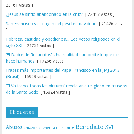
23161 vistas ]
¿Jesús se sintió abandonado en la cruz?
[ 22417 vistas ]
San Francisco y el origen del pesebre navideño
[ 21426 vistas
]
Pobreza, castidad y obediencia… Los votos religiosos en el
siglo XXI
[ 21231 vistas ]
‘El Dador de Recuerdos’: Una realidad que omite lo que nos
hace humanos
[ 17266 vistas ]
Frases más importantes del Papa Francisco en la JMJ 2013
(Brasil)
[ 15923 vistas ]
‘El Vaticano: todas las pinturas’ revela arte religioso en museos
de la Santa Sede
[ 15824 vistas ]
Etiquetas
Benedicto XVI
Abusos
arte
amazonía
América Latina