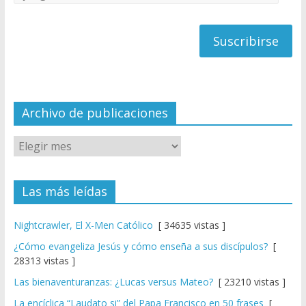
C
de
h
correo
a
n
n
el
Archivo de publicaciones
Las más leídas
Nightcrawler, El X-Men Católico
[ 34635 vistas ]
¿Cómo evangeliza Jesús y cómo enseña a sus discípulos?
[
28313 vistas ]
Las bienaventuranzas: ¿Lucas versus Mateo?
[ 23210 vistas ]
La encíclica “Laudato si” del Papa Francisco en 50 frases
[