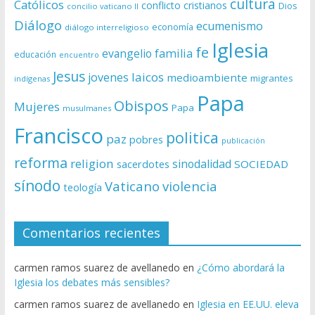
cultura
Católicos
conflicto
cristianos
Dios
concilio vaticano II
Diálogo
ecumenismo
economía
diálogo interreligioso
Iglesia
fe
evangelio
familia
educación
encuentro
Jesus
laicos
jovenes
medioambiente
migrantes
indígenas
Papa
Obispos
Mujeres
Papa
musulmanes
Francisco
politica
paz
pobres
publicación
reforma
religion
sinodalidad
sacerdotes
SOCIEDAD
sínodo
Vaticano
violencia
teología
Comentarios recientes
carmen ramos suarez de avellanedo
en
¿Cómo abordará la
Iglesia los debates más sensibles?
carmen ramos suarez de avellanedo
en
Iglesia en EE.UU. eleva