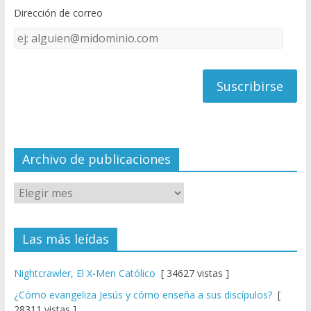
o
b
Dirección de correo
k
e
Dirección
C
de
h
correo
a
n
n
el
Archivo de publicaciones
Las más leídas
Nightcrawler, El X-Men Católico
[ 34627 vistas ]
¿Cómo evangeliza Jesús y cómo enseña a sus discípulos?
[
28311 vistas ]