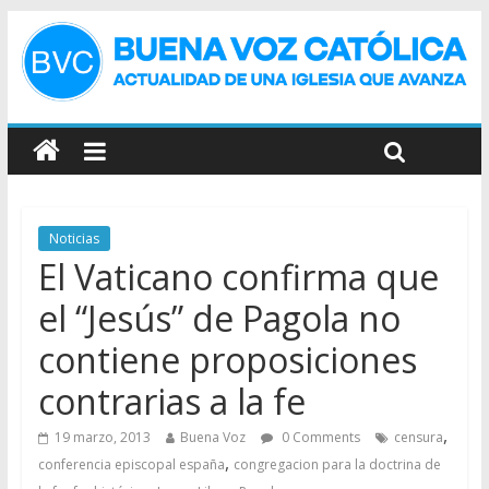
Noticias
El Vaticano confirma que
el “Jesús” de Pagola no
contiene proposiciones
contrarias a la fe
,
19 marzo, 2013
Buena Voz
0 Comments
censura
,
conferencia episcopal españa
congregacion para la doctrina de