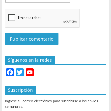
Síguenos en la redes
F
T
Y
ac
w
o
e
itt
u
Suscripción
b
er
T
Ingrese su correo electrónico para suscribirse a los envíos
o
u
semanales.