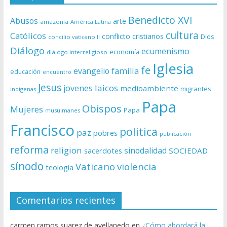
Benedicto XVI
Abusos
arte
amazonía
América Latina
cultura
Católicos
conflicto
cristianos
Dios
concilio vaticano II
Diálogo
ecumenismo
economía
diálogo interreligioso
Iglesia
fe
evangelio
familia
educación
encuentro
Jesus
laicos
jovenes
medioambiente
migrantes
indígenas
Papa
Obispos
Mujeres
Papa
musulmanes
Francisco
politica
paz
pobres
publicación
reforma
religion
sinodalidad
sacerdotes
SOCIEDAD
sínodo
Vaticano
violencia
teología
Comentarios recientes
carmen ramos suarez de avellanedo
en
¿Cómo abordará la