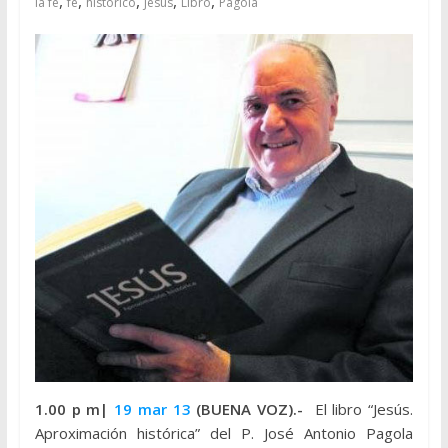
,
,
,
,
,
la fe
fe
histórico
Jesus
Libro
Pagola
1.00 p m|
19 mar 13
(BUENA VOZ).-
El libro “Jesús.
Aproximación histórica” del P. José Antonio Pagola