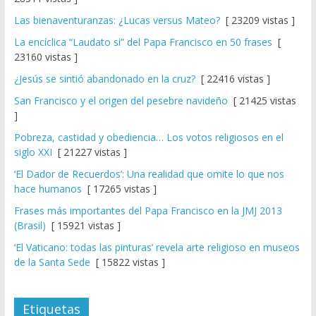
Las bienaventuranzas: ¿Lucas versus Mateo?
[ 23209 vistas ]
La encíclica “Laudato si” del Papa Francisco en 50 frases
[
23160 vistas ]
¿Jesús se sintió abandonado en la cruz?
[ 22416 vistas ]
San Francisco y el origen del pesebre navideño
[ 21425 vistas
]
Pobreza, castidad y obediencia… Los votos religiosos en el
siglo XXI
[ 21227 vistas ]
‘El Dador de Recuerdos’: Una realidad que omite lo que nos
hace humanos
[ 17265 vistas ]
Frases más importantes del Papa Francisco en la JMJ 2013
(Brasil)
[ 15921 vistas ]
‘El Vaticano: todas las pinturas’ revela arte religioso en museos
de la Santa Sede
[ 15822 vistas ]
Etiquetas