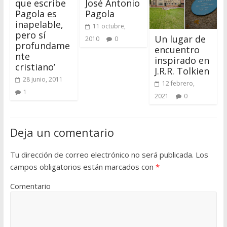
que escribe
José Antonio
Pagola es
Pagola
inapelable,
11 octubre,
pero sí
Un lugar de
2010
0
profundame
encuentro
nte
inspirado en
cristiano’
J.R.R. Tolkien
28 junio, 2011
12 febrero,
1
2021
0
Deja un comentario
Tu dirección de correo electrónico no será publicada.
Los
campos obligatorios están marcados con
*
Comentario