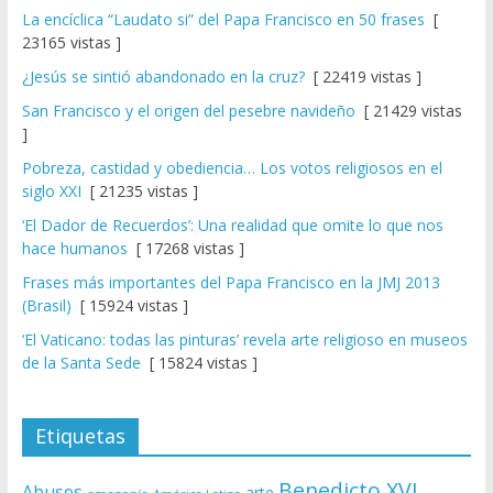
La encíclica “Laudato si” del Papa Francisco en 50 frases
[
23165 vistas ]
¿Jesús se sintió abandonado en la cruz?
[ 22419 vistas ]
San Francisco y el origen del pesebre navideño
[ 21429 vistas
]
Pobreza, castidad y obediencia… Los votos religiosos en el
siglo XXI
[ 21235 vistas ]
‘El Dador de Recuerdos’: Una realidad que omite lo que nos
hace humanos
[ 17268 vistas ]
Frases más importantes del Papa Francisco en la JMJ 2013
(Brasil)
[ 15924 vistas ]
‘El Vaticano: todas las pinturas’ revela arte religioso en museos
de la Santa Sede
[ 15824 vistas ]
Etiquetas
Benedicto XVI
Abusos
arte