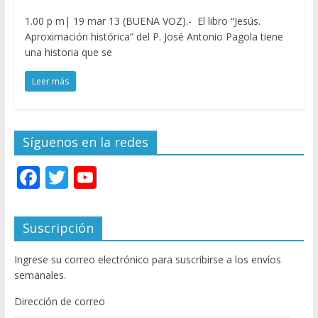
1.00 p m| 19 mar 13 (BUENA VOZ).- El libro “Jesús.
Aproximación histórica” del P. José Antonio Pagola tiene
una historia que se
Leer más
Síguenos en la redes
F
T
Y
ac
w
o
e
itt
u
Suscripción
b
er
T
Ingrese su correo electrónico para suscribirse a los envíos
o
u
semanales.
o
b
Dirección de correo
k
e