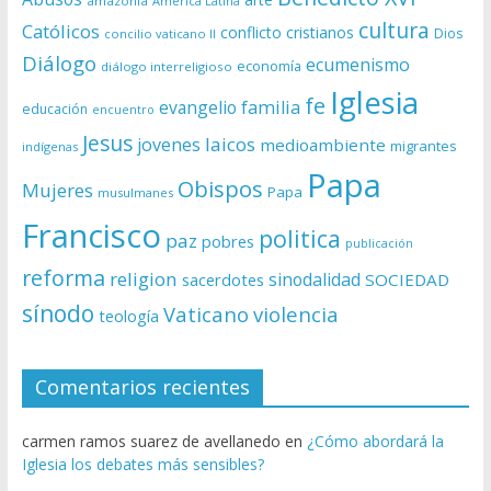
amazonía
América Latina
cultura
Católicos
conflicto
cristianos
Dios
concilio vaticano II
Diálogo
ecumenismo
economía
diálogo interreligioso
Iglesia
fe
evangelio
familia
educación
encuentro
Jesus
laicos
jovenes
medioambiente
migrantes
indígenas
Papa
Obispos
Mujeres
Papa
musulmanes
Francisco
politica
paz
pobres
publicación
reforma
religion
sinodalidad
sacerdotes
SOCIEDAD
sínodo
Vaticano
violencia
teología
Comentarios recientes
carmen ramos suarez de avellanedo
en
¿Cómo abordará la
Iglesia los debates más sensibles?