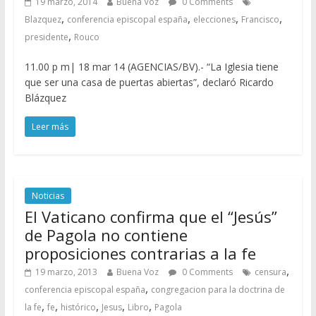
19 marzo, 2014
Buena Voz
0 Comments
,
,
,
,
Blazquez
conferencia episcopal españa
elecciones
Francisco
,
presidente
Rouco
11.00 p m| 18 mar 14 (AGENCIAS/BV).- “La Iglesia tiene
que ser una casa de puertas abiertas”, declaró Ricardo
Blázquez
Leer más
Noticias
El Vaticano confirma que el “Jesús”
de Pagola no contiene
proposiciones contrarias a la fe
,
19 marzo, 2013
Buena Voz
0 Comments
censura
,
conferencia episcopal españa
congregacion para la doctrina de
,
,
,
,
,
la fe
fe
histórico
Jesus
Libro
Pagola