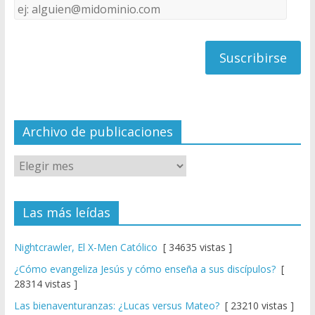
Dirección
C
de
h
correo
a
n
n
el
Archivo de publicaciones
Las más leídas
Nightcrawler, El X-Men Católico
[ 34635 vistas ]
¿Cómo evangeliza Jesús y cómo enseña a sus discípulos?
[
28314 vistas ]
Las bienaventuranzas: ¿Lucas versus Mateo?
[ 23210 vistas ]