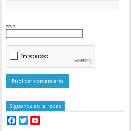
Web
Síguenos en la redes
F
T
Y
ac
w
o