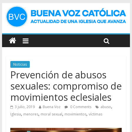
Noticias
Prevención de abusos
sexuales: compromiso de
movimientos eclesiales
,
3 julio, 2019
Buena Voz
0 Comments
abuso
,
,
,
,
Iglesia
menores
moral sexual
movimientos
víctimas