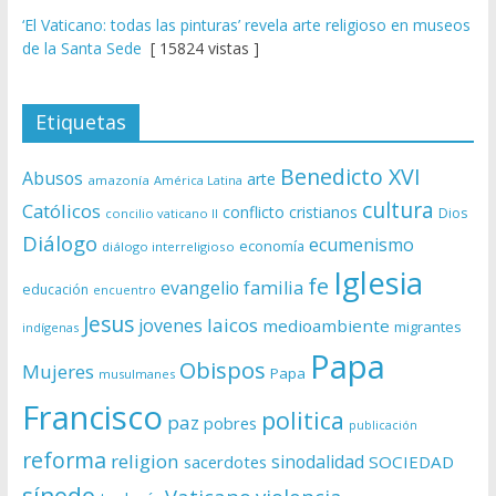
‘El Vaticano: todas las pinturas’ revela arte religioso en museos
de la Santa Sede
[ 15824 vistas ]
Etiquetas
Benedicto XVI
Abusos
arte
amazonía
América Latina
cultura
Católicos
conflicto
cristianos
Dios
concilio vaticano II
Diálogo
ecumenismo
economía
diálogo interreligioso
Iglesia
fe
evangelio
familia
educación
encuentro
Jesus
laicos
jovenes
medioambiente
migrantes
indígenas
Papa
Obispos
Mujeres
Papa
musulmanes
Francisco
politica
paz
pobres
publicación
reforma
religion
sinodalidad
sacerdotes
SOCIEDAD
sínodo