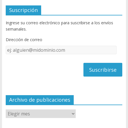
e
itt
u
Suscripción
b
er
T
Ingrese su correo electrónico para suscribirse a los envíos
o
u
semanales.
o
b
Dirección de correo
k
e
Dirección
C
de
h
correo
a
n
n
el
Archivo de publicaciones