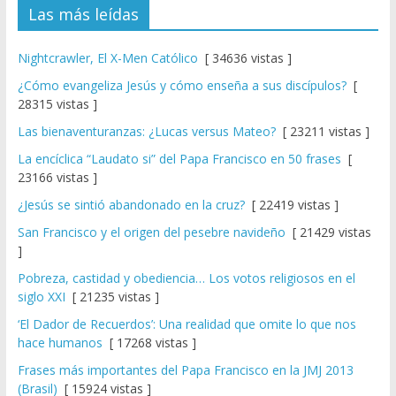
Las más leídas
Nightcrawler, El X-Men Católico
[ 34636 vistas ]
¿Cómo evangeliza Jesús y cómo enseña a sus discípulos?
[
28315 vistas ]
Las bienaventuranzas: ¿Lucas versus Mateo?
[ 23211 vistas ]
La encíclica “Laudato si” del Papa Francisco en 50 frases
[
23166 vistas ]
¿Jesús se sintió abandonado en la cruz?
[ 22419 vistas ]
San Francisco y el origen del pesebre navideño
[ 21429 vistas
]
Pobreza, castidad y obediencia… Los votos religiosos en el
siglo XXI
[ 21235 vistas ]
‘El Dador de Recuerdos’: Una realidad que omite lo que nos
hace humanos
[ 17268 vistas ]
Frases más importantes del Papa Francisco en la JMJ 2013
(Brasil)
[ 15924 vistas ]