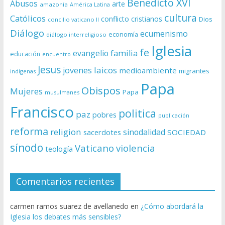
Benedicto XVI
Abusos
arte
amazonía
América Latina
cultura
Católicos
conflicto
cristianos
Dios
concilio vaticano II
Diálogo
ecumenismo
economía
diálogo interreligioso
Iglesia
fe
evangelio
familia
educación
encuentro
Jesus
laicos
jovenes
medioambiente
migrantes
indígenas
Papa
Obispos
Mujeres
Papa
musulmanes
Francisco
politica
paz
pobres
publicación
reforma
religion
sinodalidad
sacerdotes
SOCIEDAD
sínodo
Vaticano
violencia
teología
Comentarios recientes
carmen ramos suarez de avellanedo
en
¿Cómo abordará la
Iglesia los debates más sensibles?