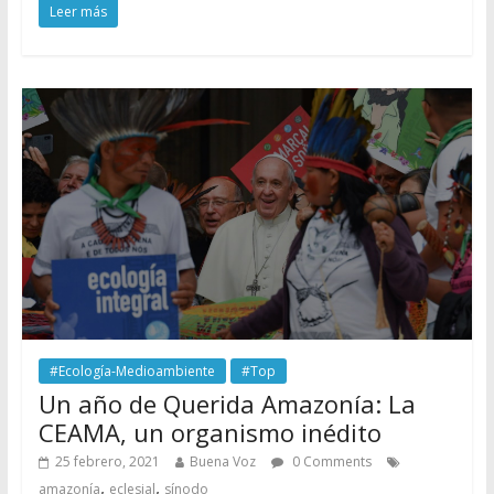
Leer más
#Ecología-Medioambiente
#Top
Un año de Querida Amazonía: La
CEAMA, un organismo inédito
25 febrero, 2021
Buena Voz
0 Comments
,
,
amazonía
eclesial
sínodo