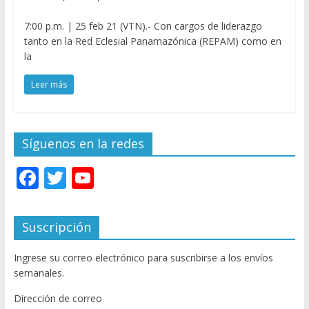
7:00 p.m. | 25 feb 21 (VTN).- Con cargos de liderazgo
tanto en la Red Eclesial Panamazónica (REPAM) como en
la
Leer más
Síguenos en la redes
F
T
Y
ac
w
o
e
itt
u
Suscripción
b
er
T
Ingrese su correo electrónico para suscribirse a los envíos
o
u
semanales.
o
b
Dirección de correo