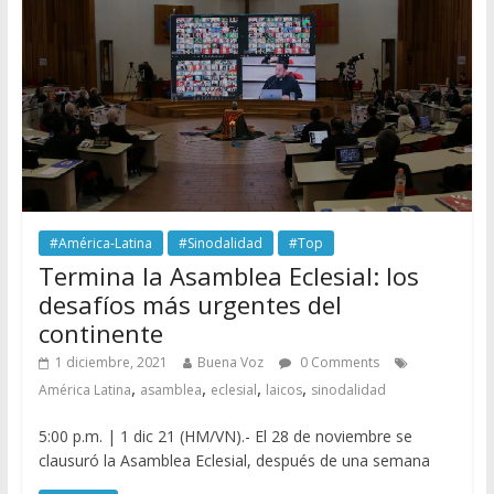
#América-Latina
#Sinodalidad
#Top
Termina la Asamblea Eclesial: los
desafíos más urgentes del
continente
1 diciembre, 2021
Buena Voz
0 Comments
,
,
,
,
América Latina
asamblea
eclesial
laicos
sinodalidad
5:00 p.m. | 1 dic 21 (HM/VN).- El 28 de noviembre se
clausuró la Asamblea Eclesial, después de una semana