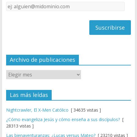
k
e
Dirección
C
de
h
correo
a
n
n
el
Archivo de publicaciones
Las más leídas
Nightcrawler, El X-Men Católico
[ 34635 vistas ]
¿Cómo evangeliza Jesús y cómo enseña a sus discípulos?
[
28313 vistas ]
Las bienaventuranzas: ¿Lucas versus Mateo?
[ 23210 vistas ]