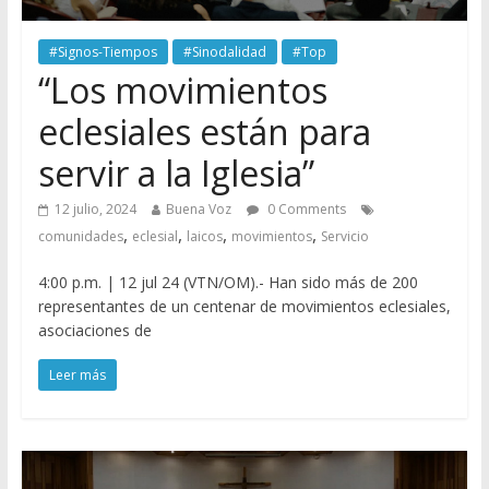
#Signos-Tiempos
#Sinodalidad
#Top
“Los movimientos
eclesiales están para
servir a la Iglesia”
12 julio, 2024
Buena Voz
0 Comments
,
,
,
,
comunidades
eclesial
laicos
movimientos
Servicio
4:00 p.m. | 12 jul 24 (VTN/OM).- Han sido más de 200
representantes de un centenar de movimientos eclesiales,
asociaciones de
Leer más