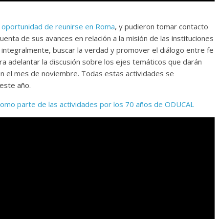
a oportunidad de reunirse en Roma
, y pudieron tomar contacto
uenta de sus avances en relación a la misión de las instituciones
r integralmente, buscar la verdad y promover el diálogo entre fe
 adelantar la discusión sobre los ejes temáticos que darán
en el mes de noviembre. Todas estas actividades se
este año.
como parte de las actividades por los 70 años de ODUCAL