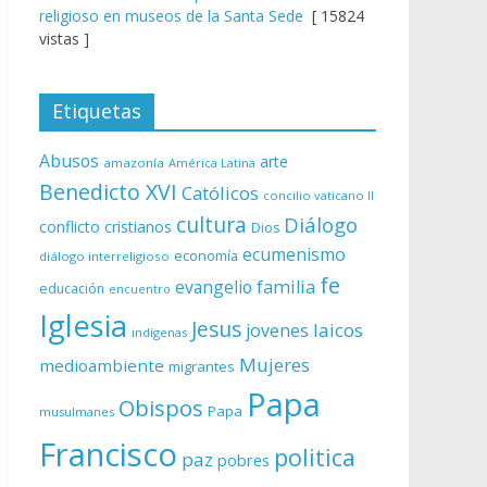
religioso en museos de la Santa Sede
[ 15824
vistas ]
Etiquetas
Abusos
arte
amazonía
América Latina
Benedicto XVI
Católicos
concilio vaticano II
cultura
Diálogo
conflicto
cristianos
Dios
ecumenismo
economía
diálogo interreligioso
fe
evangelio
familia
educación
encuentro
Iglesia
Jesus
laicos
jovenes
indígenas
Mujeres
medioambiente
migrantes
Papa
Obispos
Papa
musulmanes
Francisco
politica
paz
pobres