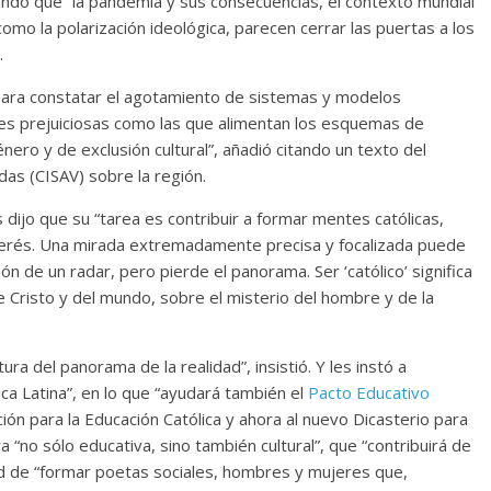
dando que “la pandemia y sus consecuencias, el contexto mundial
 como la polarización ideológica, parecen cerrar las puertas a los
.
 para constatar el agotamiento de sistemas y modelos
es prejuiciosas como las que alimentan los esquemas de
énero y de exclusión cultural”, añadió citando un texto del
das (CISAV) sobre la región.
dijo que su “tarea es contribuir a formar mentes católicas,
nterés. Una mirada extremadamente precisa y focalizada puede
sión de un radar, pero pierde el panorama. Ser ‘católico’ significa
e Cristo y del mundo, sobre el misterio del hombre y de la
a del panorama de la realidad”, insistió. Y les instó a
ca Latina”, en lo que “ayudará también el
Pacto Educativo
ón para la Educación Católica y ahora al nuevo Dicasterio para
iva “no sólo educativa, sino también cultural”, que “contribuirá de
dad de “formar poetas sociales, hombres y mujeres que,