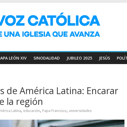
PAPA LEÓN XIV
SINODALIDAD
JUBILEO 2025
JESÚS
POLÍ
s de América Latina: Encarar
e la región
,
,
,
mérica Latina
educación
Papa Francisco
universidades