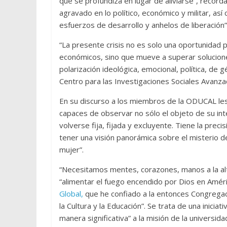
que se profundiza en lugar de aliviarse”, recor
agravado en lo político, económico y militar, así
esfuerzos de desarrollo y anhelos de liberación”
“La presente crisis no es solo una oportunidad
económicos, sino que mueve a superar solucion
polarización ideológica, emocional, política, de g
Centro para las Investigaciones Sociales Avanza
En su discurso a los miembros de la ODUCAL les 
capaces de observar no sólo el objeto de su i
volverse fija, fijada y excluyente. Tiene la preci
tener una visión panorámica sobre el misterio d
mujer”.
“Necesitamos mentes, corazones, manos a la altur
“alimentar el fuego encendido por Dios en Améri
Global,
que he confiado a la entonces Congregaci
la Cultura y la Educación”. Se trata de una iniciat
manera significativa” a la misión de la universi