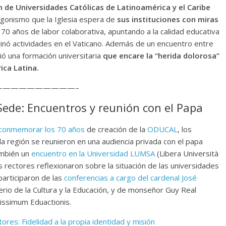
 de Universidades Católicas de Latinoamérica y el Caribe
agonismo que la Iglesia espera de
sus instituciones con miras
0 años de labor colaborativa, apuntando a la calidad educativa
dinó actividades en el Vaticano. Además de un encuentro entre
ió una formación universitaria
que encare la “herida dolorosa”
ica Latina.
—————————–
Sede: Encuentros y reunión con el Papa
conmemorar los 70 años
de creación de la
ODUCAL
, los
la región se reunieron en una audiencia privada con el papa
ambién un
encuentro en la Universidad LUMSA
(Libera Università
s rectores reflexionaron sobre la situación de las universidades
participaron de las
conferencias a cargo del cardenal José
terio de la Cultura y la Educación, y de monseñor Guy Real
vissimum Eduactionis.
res: Fidelidad a la propia identidad y misión