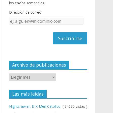
o
u
los envíos semanales.
o
b
Dirección de correo
k
e
Dirección
C
de
h
correo
a
n
n
el
Archivo de publicaciones
Las más leídas
Nightcrawler, El X-Men Católico
[ 34635 vistas ]