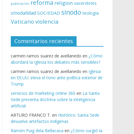
reforma
religion
sacerdotes
publicación
sínodo
sinodalidad
SOCIEDAD
teología
Vaticano
violencia
Comentarios recientes
carmen ramos suarez de avellanedo
en
¿Cómo
abordará la Iglesia los debates más sensibles?
carmen ramos suarez de avellanedo
en
Iglesia
en EE.UU. eleva el tono ante política exterior de
Trump
servicios de marketing online 360
en
La Santa
Sede presenta doctrina sobre la inteligencia
artificial
ARTURO FRANCO T.
en
Histórico: Santa Sede
devuelve artefactos indígenas
Ramón Puig dela Bellacasa
en
¿Cómo surgió la