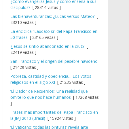
¿Cómo evangeliza Jesús y cómo enseña a sus
discípulos?
[ 28314 vistas ]
Las bienaventuranzas: ¿Lucas versus Mateo?
[
23210 vistas ]
La encíclica “Laudato si” del Papa Francisco en
50 frases
[ 23165 vistas ]
¿Jesús se sintió abandonado en la cruz?
[
22419 vistas ]
San Francisco y el origen del pesebre navideño
[ 21429 vistas ]
Pobreza, castidad y obediencia… Los votos
religiosos en el siglo XXI
[ 21235 vistas ]
‘El Dador de Recuerdos’: Una realidad que
omite lo que nos hace humanos
[ 17268 vistas
]
Frases más importantes del Papa Francisco en
la JMJ 2013 (Brasil)
[ 15924 vistas ]
‘El Vaticano: todas las pinturas’ revela arte