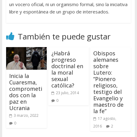
un vocero oficial, ni un organismo formal, sino la iniciativa
libre y espontánea de un grupo de interesados.
También te puede gustar
¿Habrá
Obispos
progreso
alemanes
doctrinal en
sobre
la moral
Lutero:
Inicia la
sexual
“Pionero
Cuaresma,
católica?
religioso,
comprometi
testigo del
23 julio, 2014
dos con la
Evangelio y
paz en
0
maestro de
Ucrania
la fe”
3 marzo, 2022
17 agosto,
0
2016
2