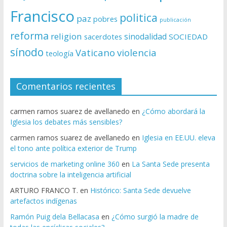
Francisco
politica
paz
pobres
publicación
reforma
religion
sinodalidad
sacerdotes
SOCIEDAD
sínodo
Vaticano
violencia
teología
Comentarios recientes
carmen ramos suarez de avellanedo
en
¿Cómo abordará la
Iglesia los debates más sensibles?
carmen ramos suarez de avellanedo
en
Iglesia en EE.UU. eleva
el tono ante política exterior de Trump
servicios de marketing online 360
en
La Santa Sede presenta
doctrina sobre la inteligencia artificial
ARTURO FRANCO T.
en
Histórico: Santa Sede devuelve
artefactos indígenas
Ramón Puig dela Bellacasa
en
¿Cómo surgió la madre de