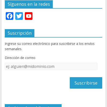
Síguenos en la redes
F
T
Y
ac
w
o
e
itt
u
Suscripción
b
er
T
Ingrese su correo electrónico para suscribirse a los envíos
o
u
semanales.
o
b
Dirección de correo
k
e
Dirección
C
de
h
correo
a
n
n