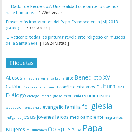
‘El Dador de Recuerdos’: Una realidad que omite lo que nos
hace humanos
[ 17266 vistas ]
Frases más importantes del Papa Francisco en la JMJ 2013
(Brasil)
[ 15923 vistas ]
‘El Vaticano: todas las pinturas’ revela arte religioso en museos
de la Santa Sede
[ 15824 vistas ]
Etiquetas
Benedicto XVI
Abusos
arte
amazonía
América Latina
cultura
Católicos
conflicto
cristianos
Dios
concilio vaticano II
Diálogo
ecumenismo
economía
diálogo interreligioso
Iglesia
fe
evangelio
familia
educación
encuentro
Jesus
laicos
jovenes
medioambiente
migrantes
indígenas
Papa
Obispos
Mujeres
Papa
musulmanes