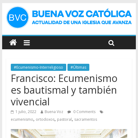
#Ecumenismo-Interreligioso
#Últimas
Francisco: Ecumenismo
es bautismal y también
vivencial
1 julio, 2022
Buena Voz
0 Comments
,
,
,
ecumenismo
ortodoxos
pastoral
sacramentos