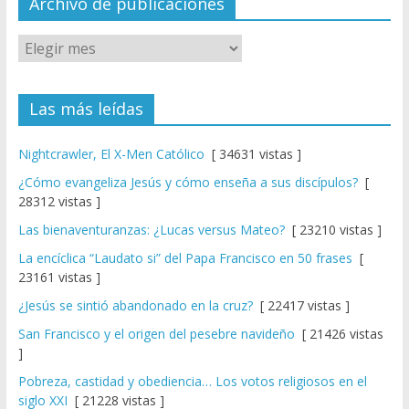
el
Archivo de publicaciones
Las más leídas
Nightcrawler, El X-Men Católico
[ 34631 vistas ]
¿Cómo evangeliza Jesús y cómo enseña a sus discípulos?
[
28312 vistas ]
Las bienaventuranzas: ¿Lucas versus Mateo?
[ 23210 vistas ]
La encíclica “Laudato si” del Papa Francisco en 50 frases
[
23161 vistas ]
¿Jesús se sintió abandonado en la cruz?
[ 22417 vistas ]
San Francisco y el origen del pesebre navideño
[ 21426 vistas
]
Pobreza, castidad y obediencia… Los votos religiosos en el
siglo XXI
[ 21228 vistas ]