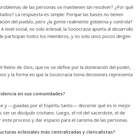
problemas de las personas se mantienen sin resolver? ¿Por qué
tados? La respuesta es simple: Porque las bases no tienen
ción del pueblo, pero ¿la gente realmente gobierna y controla?
 nivel social, no solo eclesial, la Sociocracia apunta al desarrollo
e participan todos los miembros, y no solo unos pocos dirigen
el Reino de Dios, que no se define por la dominación del poder,
Dios y la forma en que la Sociocracia toma decisiones representa
ncidencia en sus comunidades?
se y —guiadas por el Espíritu Santo— discernir qué es lo mejor
 ser un discípulo cristiano. Luego, el rol del sacerdote, el de
tar este proceso y dar espacio para el carisma de las personas.
turas eclesiales más centralizadas y clericalistas?