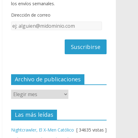
o
u
los envíos semanales.
o
b
Dirección de correo
k
e
Dirección
C
de
h
correo
a
n
n
el
Archivo de publicaciones
Las más leídas
Nightcrawler, El X-Men Católico
[ 34635 vistas ]