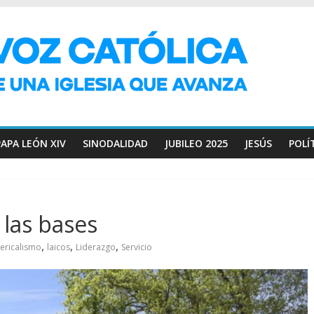
PAPA LEÓN XIV
SINODALIDAD
JUBILEO 2025
JESÚS
POLÍ
 las bases
,
,
,
lericalismo
laicos
Liderazgo
Servicio