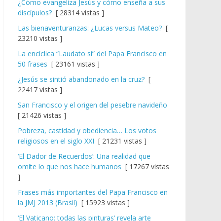
¿Cómo evangeliza Jesús y cómo enseña a sus
discípulos?
[ 28314 vistas ]
Las bienaventuranzas: ¿Lucas versus Mateo?
[
23210 vistas ]
La encíclica “Laudato si” del Papa Francisco en
50 frases
[ 23161 vistas ]
¿Jesús se sintió abandonado en la cruz?
[
22417 vistas ]
San Francisco y el origen del pesebre navideño
[ 21426 vistas ]
Pobreza, castidad y obediencia… Los votos
religiosos en el siglo XXI
[ 21231 vistas ]
‘El Dador de Recuerdos’: Una realidad que
omite lo que nos hace humanos
[ 17267 vistas
]
Frases más importantes del Papa Francisco en
la JMJ 2013 (Brasil)
[ 15923 vistas ]
‘El Vaticano: todas las pinturas’ revela arte