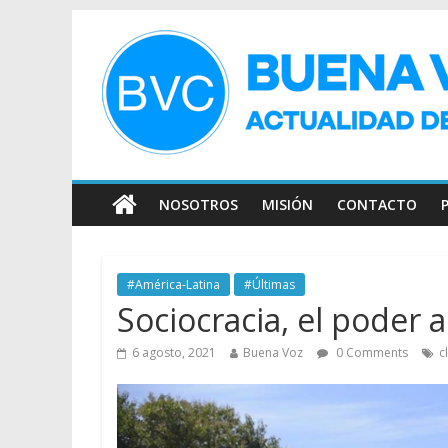
NOSOTROS
MISIÓN
CONTACTO
#América-Latina
#Últimas
Sociocracia, el poder a
6 agosto, 2021
Buena Voz
0 Comments
c