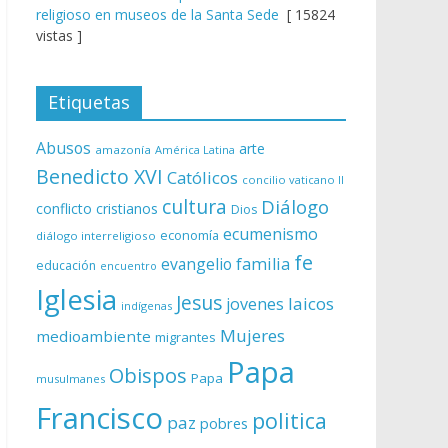
religioso en museos de la Santa Sede
[ 15824
vistas ]
Etiquetas
Abusos
arte
amazonía
América Latina
Benedicto XVI
Católicos
concilio vaticano II
cultura
Diálogo
conflicto
cristianos
Dios
ecumenismo
economía
diálogo interreligioso
fe
evangelio
familia
educación
encuentro
Iglesia
Jesus
laicos
jovenes
indígenas
Mujeres
medioambiente
migrantes
Papa
Obispos
Papa
musulmanes
Francisco
politica
paz
pobres