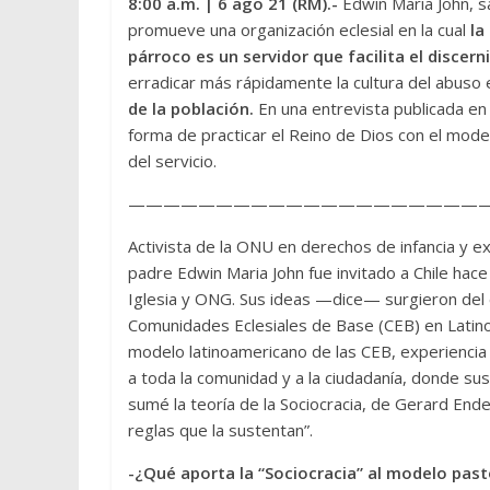
8:00 a.m.
| 6 ago 21 (RM).-
Edwin Maria John, s
promueve una organización eclesial en la cual
la 
párroco es un servidor que facilita el discern
erradicar más rápidamente la cultura del abuso e
de la población.
En una entrevista publicada en 
forma de practicar el Reino de Dios con el mode
del servicio.
—————————————————————
Activista de la ONU en derechos de infancia y ex
padre Edwin Maria John fue invitado a Chile hac
Iglesia y ONG. Sus ideas —dice— surgieron del es
Comunidades Eclesiales de Base (CEB) en Latino
modelo latinoamericano de las CEB, experiencia 
a toda la comunidad y a la ciudadanía, donde su
sumé la teoría de la Sociocracia, de Gerard Ende
reglas que la sustentan”.
-¿Qué aporta la “Sociocracia” al modelo past