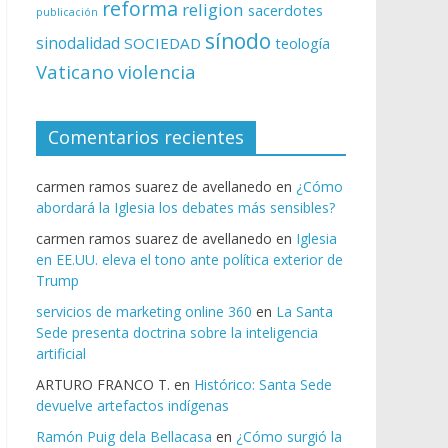
reforma
religion
sacerdotes
publicación
sínodo
sinodalidad
SOCIEDAD
teología
Vaticano
violencia
Comentarios recientes
carmen ramos suarez de avellanedo
en
¿Cómo
abordará la Iglesia los debates más sensibles?
carmen ramos suarez de avellanedo
en
Iglesia
en EE.UU. eleva el tono ante política exterior de
Trump
servicios de marketing online 360
en
La Santa
Sede presenta doctrina sobre la inteligencia
artificial
ARTURO FRANCO T.
en
Histórico: Santa Sede
devuelve artefactos indígenas
Ramón Puig dela Bellacasa
en
¿Cómo surgió la