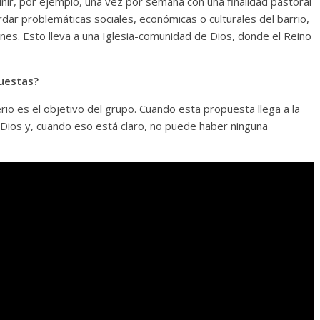
unir, por ejemplo, una vez por semana con una finalidad pastoral
rdar problemáticas sociales, económicas o culturales del barrio,
ones. Esto lleva a una Iglesia-comunidad de Dios, donde el Reino
puestas?
terio es el objetivo del grupo. Cuando esta propuesta llega a la
de Dios y, cuando eso está claro, no puede haber ninguna