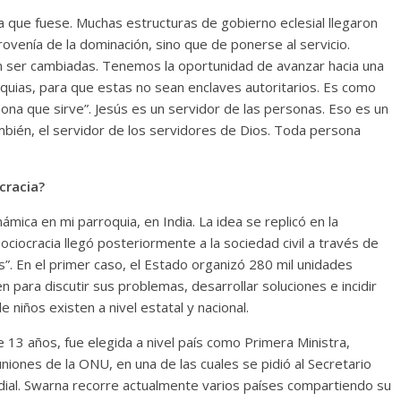
a que fuese. Muchas estructuras de gobierno eclesial llegaron
rovenía de la dominación, sino que de ponerse al servicio.
n ser cambiadas. Tenemos la oportunidad de avanzar hacia una
roquias, para que estas no sean enclaves autoritarios. Es como
ona que sirve”. Jesús es un servidor de las personas. Eso es un
mbién, el servidor de los servidores de Dios. Toda persona
cracia?
ica en mi parroquia, en India. La idea se replicó en la
ciocracia llegó posteriormente a la sociedad civil a través de
s”. En el primer caso, el Estado organizó 280 mil unidades
n para discutir sus problemas, desarrollar soluciones e incidir
e niños existen a nivel estatal y nacional.
 13 años, fue elegida a nivel país como Primera Ministra,
uniones de la ONU, en una de las cuales se pidió al Secretario
ndial. Swarna recorre actualmente varios países compartiendo su