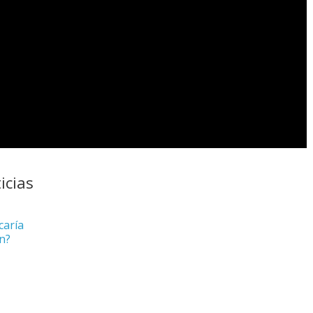
icias
caría
n?