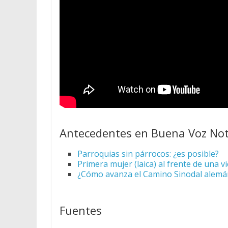
Antecedentes en Buena Voz Not
Parroquias sin párrocos: ¿es posible?
Primera mujer (laica) al frente de una vi
¿Cómo avanza el Camino Sinodal alemá
Fuentes