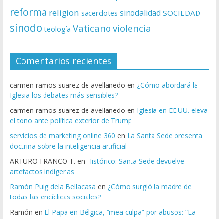
reforma
religion
sinodalidad
sacerdotes
SOCIEDAD
sínodo
Vaticano
violencia
teología
Comentarios recientes
carmen ramos suarez de avellanedo
en
¿Cómo abordará la
Iglesia los debates más sensibles?
carmen ramos suarez de avellanedo
en
Iglesia en EE.UU. eleva
el tono ante política exterior de Trump
servicios de marketing online 360
en
La Santa Sede presenta
doctrina sobre la inteligencia artificial
ARTURO FRANCO T.
en
Histórico: Santa Sede devuelve
artefactos indígenas
Ramón Puig dela Bellacasa
en
¿Cómo surgió la madre de
todas las encíclicas sociales?
Ramón
en
El Papa en Bélgica, “mea culpa” por abusos: “La