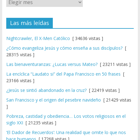
Las más leídas
Nightcrawler, El X-Men Católico
[ 34636 vistas ]
¿Cómo evangeliza Jesús y cómo enseña a sus discípulos?
[
28315 vistas ]
Las bienaventuranzas: ¿Lucas versus Mateo?
[ 23211 vistas ]
La encíclica “Laudato si” del Papa Francisco en 50 frases
[
23166 vistas ]
¿Jesús se sintió abandonado en la cruz?
[ 22419 vistas ]
San Francisco y el origen del pesebre navideño
[ 21429 vistas
]
Pobreza, castidad y obediencia… Los votos religiosos en el
siglo XXI
[ 21235 vistas ]
‘El Dador de Recuerdos’: Una realidad que omite lo que nos
hace humanos
[ 17268 vistas ]