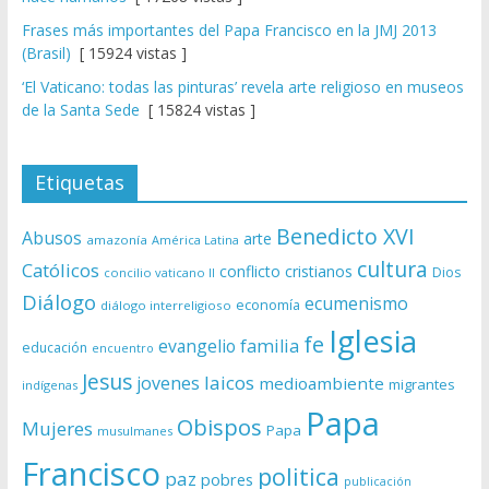
Frases más importantes del Papa Francisco en la JMJ 2013
(Brasil)
[ 15924 vistas ]
‘El Vaticano: todas las pinturas’ revela arte religioso en museos
de la Santa Sede
[ 15824 vistas ]
Etiquetas
Benedicto XVI
Abusos
arte
amazonía
América Latina
cultura
Católicos
conflicto
cristianos
Dios
concilio vaticano II
Diálogo
ecumenismo
economía
diálogo interreligioso
Iglesia
fe
evangelio
familia
educación
encuentro
Jesus
laicos
jovenes
medioambiente
migrantes
indígenas
Papa
Obispos
Mujeres
Papa
musulmanes
Francisco
politica
paz
pobres
publicación