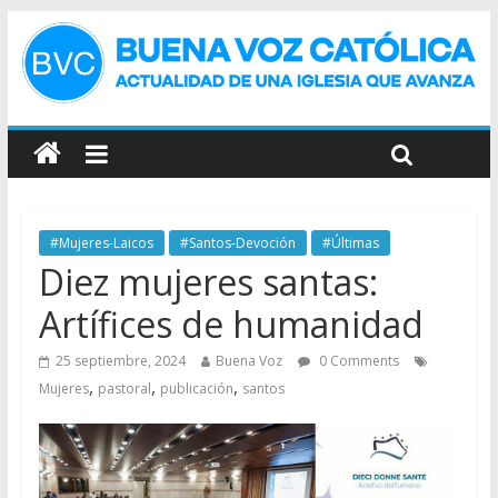
#Mujeres-Laicos
#Santos-Devoción
#Últimas
Diez mujeres santas:
Artífices de humanidad
25 septiembre, 2024
Buena Voz
0 Comments
,
,
,
Mujeres
pastoral
publicación
santos