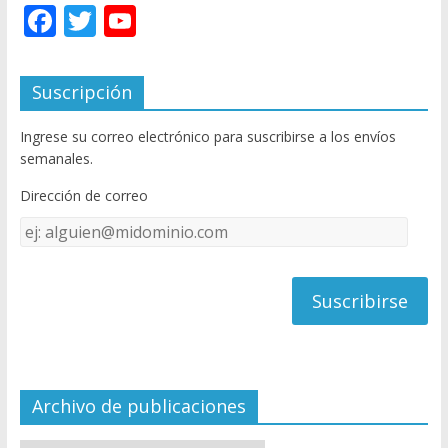
F
T
Y
ac
w
o
e
itt
u
Suscripción
b
er
T
Ingrese su correo electrónico para suscribirse a los envíos
o
u
semanales.
o
b
Dirección de correo
k
e
Dirección
C
de
h
correo
a
n
n
el
Archivo de publicaciones