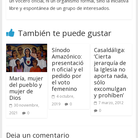
un vocero oficial, ni un organismo formal, sino la iniciativa
libre y espontánea de un grupo de interesados.
También te puede gustar
Sínodo
Casaldáliga:
Amazónico:
‘Cierta
presentació
jerarquía de
n oficial y el
la Iglesia no
pedido por
aporta nada,
María, mujer
el voto
sólo
del pueblo y
femenino
excomulgan
mujer de
y prohíben’
4 octubre,
Dios
7 marzo, 2012
2019
0
30 noviembre,
0
2021
0
Deja un comentario