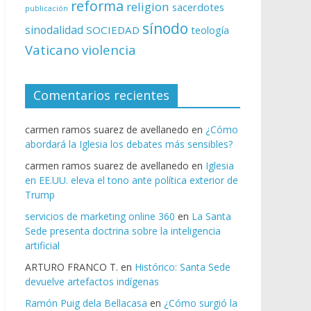
reforma
religion
sacerdotes
publicación
sínodo
sinodalidad
SOCIEDAD
teología
Vaticano
violencia
Comentarios recientes
carmen ramos suarez de avellanedo
en
¿Cómo
abordará la Iglesia los debates más sensibles?
carmen ramos suarez de avellanedo
en
Iglesia
en EE.UU. eleva el tono ante política exterior de
Trump
servicios de marketing online 360
en
La Santa
Sede presenta doctrina sobre la inteligencia
artificial
ARTURO FRANCO T.
en
Histórico: Santa Sede
devuelve artefactos indígenas
Ramón Puig dela Bellacasa
en
¿Cómo surgió la