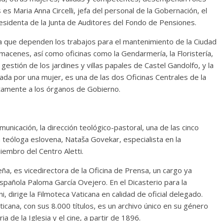
s Maria Anna Circelli, jefa del personal de la Gobernación, el
residenta de la Junta de Auditores del Fondo de Pensiones.
a que dependen los trabajos para el mantenimiento de la Ciudad
lmacenes, así como oficinas como la Gendarmería, la Floristería,
gestión de los jardines y villas papales de Castel Gandolfo, y la
ada por una mujer, es una de las dos Oficinas Centrales de la
tamente a los órganos de Gobierno.
municación, la dirección teológico-pastoral, una de las cinco
a teóloga eslovena, Nataša Govekar, especialista en la
iembro del Centro Aletti.
eña, es vicedirectora de la Oficina de Prensa, un cargo ya
spañola Paloma García Ovejero. En el Dicasterio para la
ni, dirige la Filmoteca Vaticana en calidad de oficial delegado.
aticana, con sus 8.000 títulos, es un archivo único en su género
a de la Iglesia y el cine, a partir de 1896.