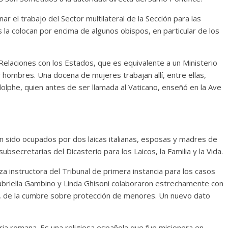
r el trabajo del Sector multilateral de la Sección para las
 la colocan por encima de algunos obispos, en particular de los
 Relaciones con los Estados, que es equivalente a un Ministerio
 hombres. Una docena de mujeres trabajan allí, entre ellas,
olphe, quien antes de ser llamada al Vaticano, enseñó en la Ave
n sido ocupados por dos laicas italianas, esposas y madres de
subsecretarias del Dicasterio para los Laicos, la Familia y la Vida.
 instructora del Tribunal de primera instancia para los casos
Gabriella Gambino y Linda Ghisoni colaboraron estrechamente con
19, de la cumbre sobre protección de menores. Un nuevo dato
ia romana. Es una religiosa española que fue misionera en