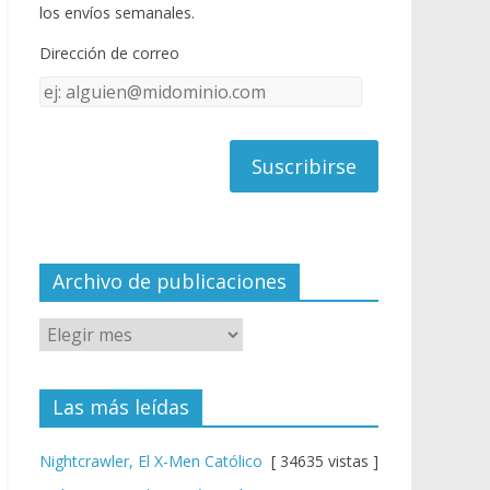
o
u
los envíos semanales.
o
b
Dirección de correo
k
e
Dirección
C
de
h
correo
a
n
n
el
Archivo de publicaciones
Las más leídas
Nightcrawler, El X-Men Católico
[ 34635 vistas ]