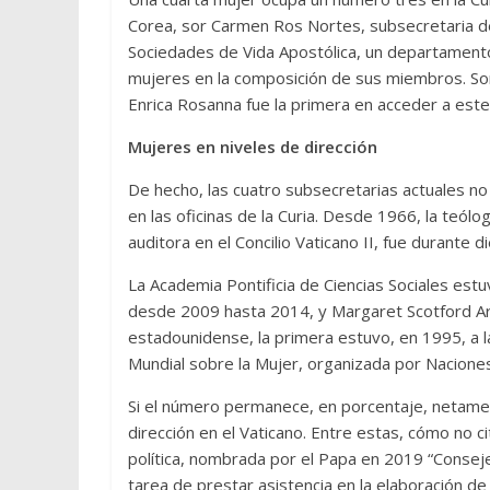
Corea, sor Carmen Ros Nortes, subsecretaria de
Sociedades de Vida Apostólica, un departamento
mujeres en la composición de sus miembros. So
Enrica Rosanna fue la primera en acceder a est
Mujeres en niveles de dirección
De hecho, las cuatro subsecretarias actuales no
en las oficinas de la Curia. Desde 1966, la teó
auditora en el Concilio Vaticano II, fue durante d
La Academia Pontificia de Ciencias Sociales es
desde 2009 hasta 2014, y Margaret Scotford Arc
estadounidense, la primera estuvo, en 1995, a l
Mundial sobre la Mujer, organizada por Nacione
Si el número permanece, en porcentaje, netamen
dirección en el Vaticano. Entre estas, cómo no c
política, nombrada por el Papa en 2019 “Conseje
tarea de prestar asistencia en la elaboración de