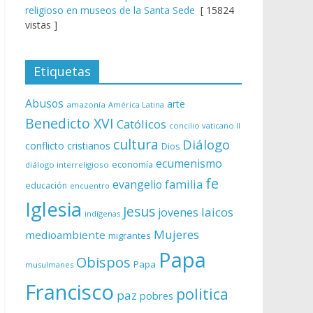
religioso en museos de la Santa Sede
[ 15824
vistas ]
Etiquetas
Abusos
arte
amazonía
América Latina
Benedicto XVI
Católicos
concilio vaticano II
cultura
Diálogo
conflicto
cristianos
Dios
ecumenismo
economía
diálogo interreligioso
fe
evangelio
familia
educación
encuentro
Iglesia
Jesus
laicos
jovenes
indígenas
Mujeres
medioambiente
migrantes
Papa
Obispos
Papa
musulmanes
Francisco
politica
paz
pobres