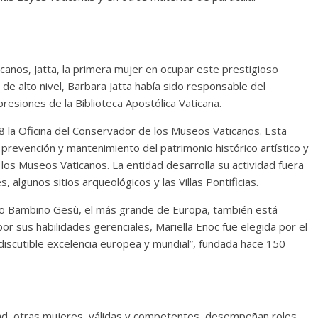
canos, Jatta, la primera mujer en ocupar este prestigioso
 de alto nivel, Barbara Jatta había sido responsable del
esiones de la Biblioteca Apostólica Vaticana.
8 la Oficina del Conservador de los Museos Vaticanos. Esta
e prevención y mantenimiento del patrimonio histórico artístico y
e los Museos Vaticanos. La entidad desarrolla su actividad fuera
 algunos sitios arqueológicos y las Villas Pontificias.
trico Bambino Gesù, el más grande de Europa, también está
r sus habilidades gerenciales, Mariella Enoc fue elegida por el
ndiscutible excelencia europea y mundial”, fundada hace 150
idad, otras mujeres, válidas y competentes, desempeñan roles