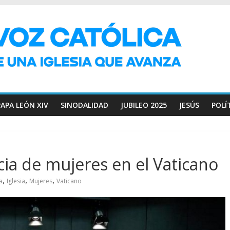
PAPA LEÓN XIV
SINODALIDAD
JUBILEO 2025
JESÚS
POLÍ
ncia de mujeres en el Vaticano
,
,
,
a
Iglesia
Mujeres
Vaticano