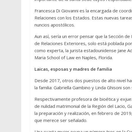
Francesca Di Giovanni es la encargada de coordina
Relaciones con los Estados. Estas nuevas tareas
nuncios apostólicos.
Aun así, sería un error pensar que la Sección de
de Relaciones Exteriores, solo está poblada por
como experta, la jurista estadounidense Jane Ad
Maria School of Law en Naples, Florida.
Laicas, esposas y madres de familia
Desde 2017, otros dos puestos de alto nivel ha
la familia: Gabriella Gambino y Linda Ghisoni son 
Respectivamente profesora de bioética y exjueza
de nulidad matrimonial de la Región del Lacio, 
la preparación y realización, en febrero de 20
que merece ser señalado.
Una cuarta mujer ocupa un número tres en la Cur