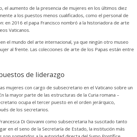
io, el aumento de la presencia de mujeres en los últimos diez
lmente a los puestos menos cualificados, como el personal de
n: en 2016 el papa Francisco nombró a la historiadora de arte
seos Vaticanos.
en el mundo del arte internacional, ya que ningún otro museo
jer al frente. Las colecciones de arte de los Papas están entre
puestos de liderazgo
las mujeres con cargo de subsecretario en el Vaticano sobre un
 En la mayor parte de las estructuras de la Curia romana –
cretario ocupa el tercer puesto en el orden jerárquico,
ués de los secretarios.
Francesca Di Giovanni como subsecretaria ha suscitado tanto
gar en el seno de la Secretaría de Estado, la institución más
 son sometidos a la autoridad directa del Sumo Pontífice.