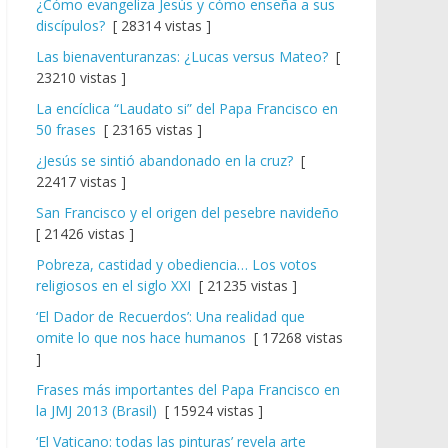
¿Cómo evangeliza Jesús y cómo enseña a sus
discípulos?
[ 28314 vistas ]
Las bienaventuranzas: ¿Lucas versus Mateo?
[
23210 vistas ]
La encíclica “Laudato si” del Papa Francisco en
50 frases
[ 23165 vistas ]
¿Jesús se sintió abandonado en la cruz?
[
22417 vistas ]
San Francisco y el origen del pesebre navideño
[ 21426 vistas ]
Pobreza, castidad y obediencia… Los votos
religiosos en el siglo XXI
[ 21235 vistas ]
‘El Dador de Recuerdos’: Una realidad que
omite lo que nos hace humanos
[ 17268 vistas
]
Frases más importantes del Papa Francisco en
la JMJ 2013 (Brasil)
[ 15924 vistas ]
‘El Vaticano: todas las pinturas’ revela arte