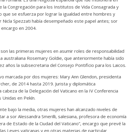
 la Congregación para los Institutos de Vida Consagrada y
 que se esfuerza por lograr la igualdad entre hombres y
r Nicla Spezzati había desempeñado este papel antes; sor
e encargo en 2004.
 son las primeras mujeres en asumir roles de responsabilidad
loga australiana Rosemary Goldie, que anteriormente había sido
iez años la subsecretaria del Consejo Pontificio para los Laicos.
tuvo marcada por dos mujeres: Mary Ann Glendon, presidenta
her, de 2014 hasta 2019. Jurista y diplomática
a cabeza de la Delegación del Vaticano en la IV Conferencia
s Unidas en Pekín.
te bajo la media, otras mujeres han alcanzado niveles de
itar a sor Alessandra Smerilli, salesiana, profesora de economía
ra de Estado de la Ciudad del Vaticano”, encargo que prevé la
 las Leyes vaticanas y en otras materias de particular