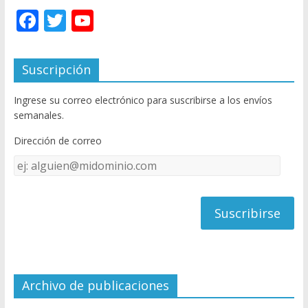
F
T
Y
ac
w
o
e
itt
u
Suscripción
b
er
T
Ingrese su correo electrónico para suscribirse a los envíos
o
u
semanales.
o
b
Dirección de correo
k
e
Dirección
C
de
h
correo
a
n
n
el
Archivo de publicaciones