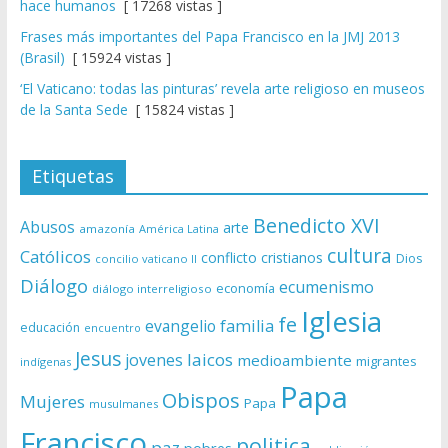
hace humanos
[ 17268 vistas ]
Frases más importantes del Papa Francisco en la JMJ 2013
(Brasil)
[ 15924 vistas ]
‘El Vaticano: todas las pinturas’ revela arte religioso en museos
de la Santa Sede
[ 15824 vistas ]
Etiquetas
Benedicto XVI
Abusos
arte
amazonía
América Latina
cultura
Católicos
conflicto
cristianos
Dios
concilio vaticano II
Diálogo
ecumenismo
economía
diálogo interreligioso
Iglesia
fe
evangelio
familia
educación
encuentro
Jesus
laicos
jovenes
medioambiente
migrantes
indígenas
Papa
Obispos
Mujeres
Papa
musulmanes
Francisco
politica
paz