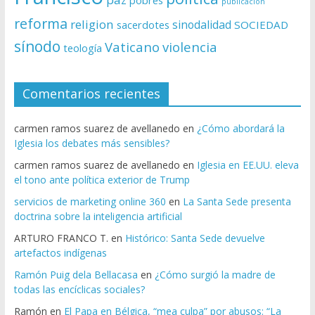
pobres
publicación
reforma
religion
sinodalidad
sacerdotes
SOCIEDAD
sínodo
Vaticano
violencia
teología
Comentarios recientes
carmen ramos suarez de avellanedo
en
¿Cómo abordará la
Iglesia los debates más sensibles?
carmen ramos suarez de avellanedo
en
Iglesia en EE.UU. eleva
el tono ante política exterior de Trump
servicios de marketing online 360
en
La Santa Sede presenta
doctrina sobre la inteligencia artificial
ARTURO FRANCO T.
en
Histórico: Santa Sede devuelve
artefactos indígenas
Ramón Puig dela Bellacasa
en
¿Cómo surgió la madre de
todas las encíclicas sociales?
Ramón
en
El Papa en Bélgica, “mea culpa” por abusos: “La