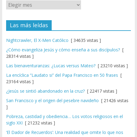
Las más leídas
Nightcrawler, El X-Men Católico
[ 34635 vistas ]
¿Cómo evangeliza Jesús y cómo enseña a sus discípulos?
[
28314 vistas ]
Las bienaventuranzas: ¿Lucas versus Mateo?
[ 23210 vistas ]
La encíclica “Laudato si” del Papa Francisco en 50 frases
[
23164 vistas ]
¿Jesús se sintió abandonado en la cruz?
[ 22417 vistas ]
San Francisco y el origen del pesebre navideño
[ 21426 vistas
]
Pobreza, castidad y obediencia… Los votos religiosos en el
siglo XXI
[ 21232 vistas ]
‘El Dador de Recuerdos’: Una realidad que omite lo que nos