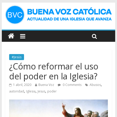
#Jesús
¿Cómo reformar el uso
del poder en la Iglesia?
,
1 abril, 2020
Buena Voz
0 Comments
Abusos
,
,
,
autoridad
Iglesia
Jesus
poder