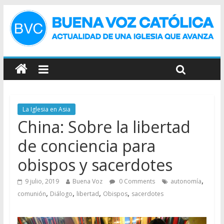
La Iglesia en Asia
China: Sobre la libertad
de conciencia para
obispos y sacerdotes
,
9 julio, 2019
Buena Voz
0 Comments
autonomía
,
,
,
,
comunión
Diálogo
libertad
Obispos
sacerdotes