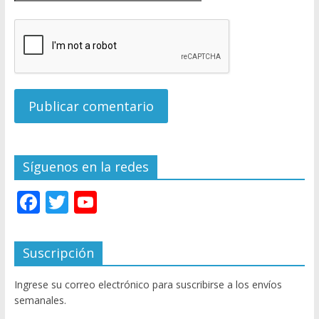
Síguenos en la redes
F
T
Y
ac
w
o
e
itt
u
Suscripción
b
er
T
Ingrese su correo electrónico para suscribirse a los envíos
o
u
semanales.
o
b