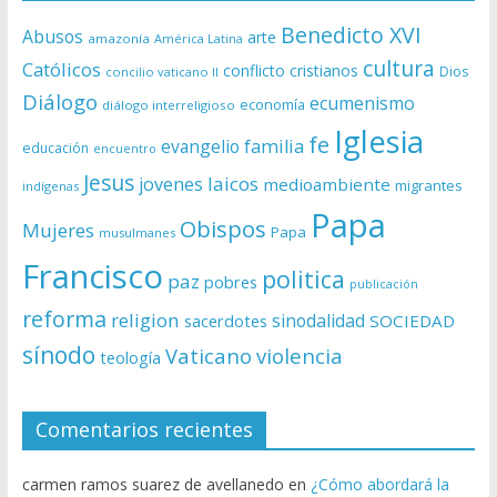
Benedicto XVI
Abusos
arte
amazonía
América Latina
cultura
Católicos
conflicto
cristianos
Dios
concilio vaticano II
Diálogo
ecumenismo
economía
diálogo interreligioso
Iglesia
fe
evangelio
familia
educación
encuentro
Jesus
laicos
jovenes
medioambiente
migrantes
indígenas
Papa
Obispos
Mujeres
Papa
musulmanes
Francisco
politica
paz
pobres
publicación
reforma
religion
sinodalidad
sacerdotes
SOCIEDAD
sínodo
Vaticano
violencia
teología
Comentarios recientes
carmen ramos suarez de avellanedo
en
¿Cómo abordará la