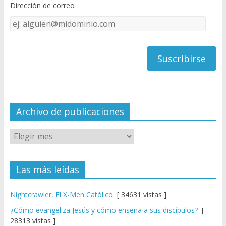
Dirección de correo
k
e
Dirección
C
de
h
correo
a
n
n
el
Archivo de publicaciones
Las más leídas
Nightcrawler, El X-Men Católico
[ 34631 vistas ]
¿Cómo evangeliza Jesús y cómo enseña a sus discípulos?
[
28313 vistas ]