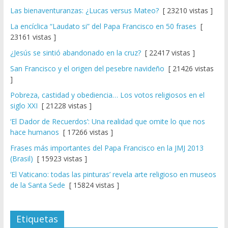
Las bienaventuranzas: ¿Lucas versus Mateo?
[ 23210 vistas ]
La encíclica “Laudato si” del Papa Francisco en 50 frases
[
23161 vistas ]
¿Jesús se sintió abandonado en la cruz?
[ 22417 vistas ]
San Francisco y el origen del pesebre navideño
[ 21426 vistas
]
Pobreza, castidad y obediencia… Los votos religiosos en el
siglo XXI
[ 21228 vistas ]
‘El Dador de Recuerdos’: Una realidad que omite lo que nos
hace humanos
[ 17266 vistas ]
Frases más importantes del Papa Francisco en la JMJ 2013
(Brasil)
[ 15923 vistas ]
‘El Vaticano: todas las pinturas’ revela arte religioso en museos
de la Santa Sede
[ 15824 vistas ]
Etiquetas