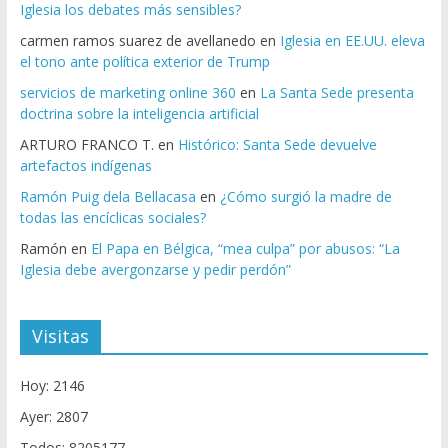
Iglesia los debates más sensibles?
carmen ramos suarez de avellanedo
en
Iglesia en EE.UU. eleva
el tono ante política exterior de Trump
servicios de marketing online 360
en
La Santa Sede presenta
doctrina sobre la inteligencia artificial
ARTURO FRANCO T.
en
Histórico: Santa Sede devuelve
artefactos indígenas
Ramón Puig dela Bellacasa
en
¿Cómo surgió la madre de
todas las encíclicas sociales?
Ramón
en
El Papa en Bélgica, “mea culpa” por abusos: “La
Iglesia debe avergonzarse y pedir perdón”
Visitas
Hoy: 2146
Ayer: 2807
Todos: 8205177