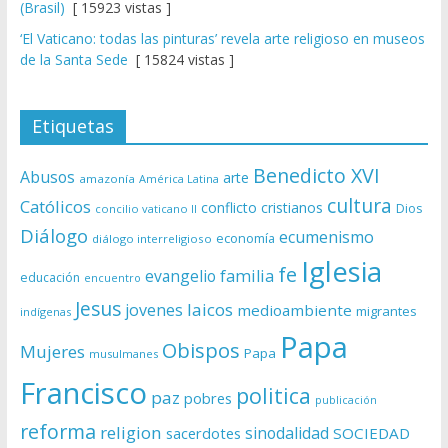
(Brasil)
[ 15923 vistas ]
‘El Vaticano: todas las pinturas’ revela arte religioso en museos
de la Santa Sede
[ 15824 vistas ]
Etiquetas
Benedicto XVI
Abusos
arte
amazonía
América Latina
cultura
Católicos
conflicto
cristianos
Dios
concilio vaticano II
Diálogo
ecumenismo
economía
diálogo interreligioso
Iglesia
fe
evangelio
familia
educación
encuentro
Jesus
laicos
jovenes
medioambiente
migrantes
indígenas
Papa
Obispos
Mujeres
Papa
musulmanes
Francisco
politica
paz
pobres
publicación
reforma
religion
sinodalidad
sacerdotes
SOCIEDAD