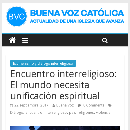
Ecumenismo y diálogo interreligioso
Encuentro interreligioso:
El mundo necesita
unificación espiritual
22 septiembre, 2017
Buena Voz
0 Comments
,
,
,
,
,
Diálogo
encuentro
interreligioso
paz
religiones
violencia