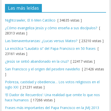
Las más leídas
Nightcrawler, El X-Men Católico
[ 34635 vistas ]
¿Cómo evangeliza Jesús y cómo enseña a sus discípulos?
[
28313 vistas ]
Las bienaventuranzas: ¿Lucas versus Mateo?
[ 23210 vistas ]
La encíclica “Laudato si” del Papa Francisco en 50 frases
[
23161 vistas ]
¿Jesús se sintió abandonado en la cruz?
[ 22417 vistas ]
San Francisco y el origen del pesebre navideño
[ 21426 vistas
]
Pobreza, castidad y obediencia… Los votos religiosos en el
siglo XXI
[ 21231 vistas ]
‘El Dador de Recuerdos’: Una realidad que omite lo que nos
hace humanos
[ 17266 vistas ]
Frases más importantes del Papa Francisco en la JMJ 2013