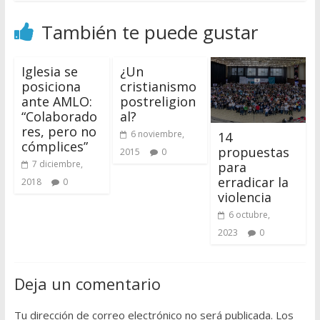
También te puede gustar
Iglesia se
¿Un
posiciona
cristianismo
ante AMLO:
postreligion
“Colaborado
al?
res, pero no
6 noviembre,
14
cómplices”
propuestas
2015
0
7 diciembre,
para
erradicar la
2018
0
violencia
6 octubre,
2023
0
Deja un comentario
Tu dirección de correo electrónico no será publicada.
Los