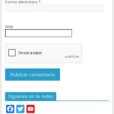
Correo electrónico
*
Web
Síguenos en la redes
F
T
Y