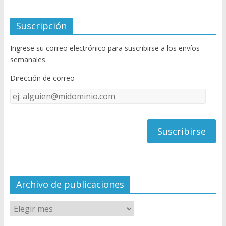
ac
w
o
e
itt
u
Suscripción
b
er
T
Ingrese su correo electrónico para suscribirse a los envíos
o
u
semanales.
o
b
Dirección de correo
k
e
Dirección
C
de
h
correo
a
n
n
el
Archivo de publicaciones