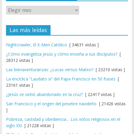
Las más leídas
Nightcrawler, El X-Men Católico
[ 34631 vistas ]
¿Cómo evangeliza Jesús y cómo enseña a sus discípulos?
[
28312 vistas ]
Las bienaventuranzas: ¿Lucas versus Mateo?
[ 23210 vistas ]
La encíclica “Laudato si” del Papa Francisco en 50 frases
[
23161 vistas ]
¿Jesús se sintió abandonado en la cruz?
[ 22417 vistas ]
San Francisco y el origen del pesebre navideño
[ 21426 vistas
]
Pobreza, castidad y obediencia… Los votos religiosos en el
siglo XXI
[ 21228 vistas ]