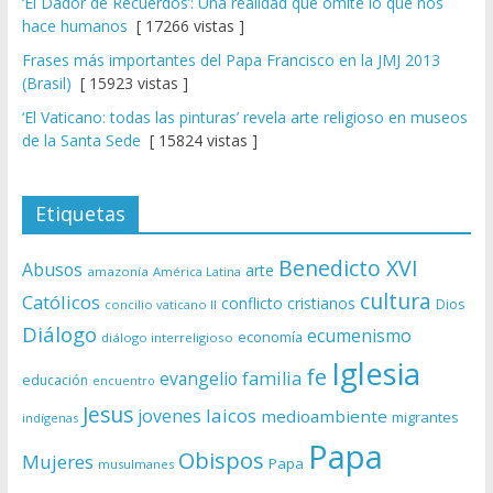
‘El Dador de Recuerdos’: Una realidad que omite lo que nos
hace humanos
[ 17266 vistas ]
Frases más importantes del Papa Francisco en la JMJ 2013
(Brasil)
[ 15923 vistas ]
‘El Vaticano: todas las pinturas’ revela arte religioso en museos
de la Santa Sede
[ 15824 vistas ]
Etiquetas
Benedicto XVI
Abusos
arte
amazonía
América Latina
cultura
Católicos
conflicto
cristianos
Dios
concilio vaticano II
Diálogo
ecumenismo
economía
diálogo interreligioso
Iglesia
fe
evangelio
familia
educación
encuentro
Jesus
laicos
jovenes
medioambiente
migrantes
indígenas
Papa
Obispos
Mujeres
Papa
musulmanes