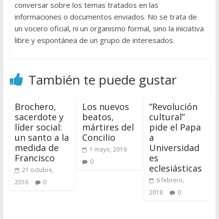
conversar sobre los temas tratados en las
informaciones o documentos enviados. No se trata de
un vocero oficial, ni un organismo formal, sino la iniciativa
libre y espontánea de un grupo de interesados.
También te puede gustar
Brochero,
Los nuevos
“Revolución
sacerdote y
beatos,
cultural”
líder social:
mártires del
pide el Papa
un santo a la
Concilio
a
medida de
Universidad
1 mayo, 2019
Francisco
es
0
eclesiásticas
21 octubre,
6 febrero,
2016
0
2018
0