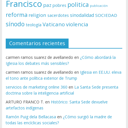
Francisco
politica
paz
pobres
publicación
reforma
religion
sinodalidad
sacerdotes
SOCIEDAD
sínodo
Vaticano
violencia
teología
Comentarios recientes
carmen ramos suarez de avellanedo
en
¿Cómo abordará la
Iglesia los debates más sensibles?
carmen ramos suarez de avellanedo
en
Iglesia en EE.UU. eleva
el tono ante política exterior de Trump
servicios de marketing online 360
en
La Santa Sede presenta
doctrina sobre la inteligencia artificial
ARTURO FRANCO T.
en
Histórico: Santa Sede devuelve
artefactos indígenas
Ramón Puig dela Bellacasa
en
¿Cómo surgió la madre de
todas las encíclicas sociales?