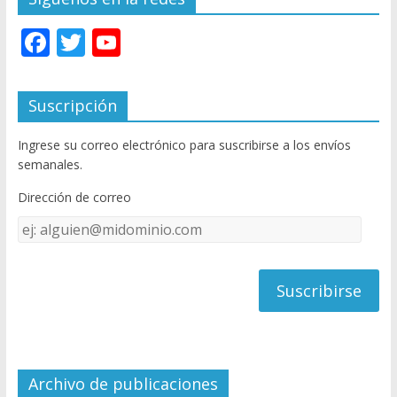
F
T
Y
ac
w
o
e
itt
u
Suscripción
b
er
T
Ingrese su correo electrónico para suscribirse a los envíos
o
u
semanales.
o
b
Dirección de correo
k
e
Dirección
C
de
h
correo
a
n
n
el
Archivo de publicaciones