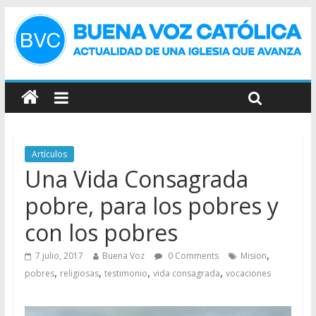
Artículos
Una Vida Consagrada
pobre, para los pobres y
con los pobres
,
7 julio, 2017
Buena Voz
0 Comments
Mision
,
,
,
,
pobres
religiosas
testimonio
vida consagrada
vocaciones