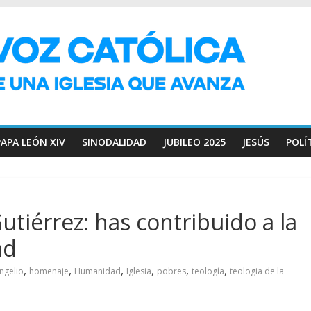
PAPA LEÓN XIV
SINODALIDAD
JUBILEO 2025
JESÚS
POLÍ
utiérrez: has contribuido a la
ad
,
,
,
,
,
,
ngelio
homenaje
Humanidad
Iglesia
pobres
teología
teologia de la