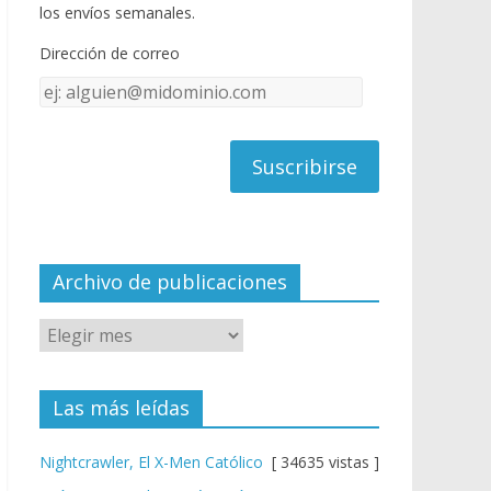
o
u
los envíos semanales.
o
b
Dirección de correo
k
e
Dirección
C
de
h
correo
a
n
n
el
Archivo de publicaciones
Las más leídas
Nightcrawler, El X-Men Católico
[ 34635 vistas ]