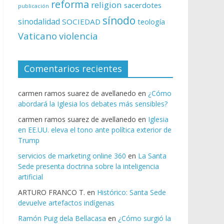
reforma
religion
sacerdotes
publicación
sínodo
sinodalidad
SOCIEDAD
teología
Vaticano
violencia
Comentarios recientes
carmen ramos suarez de avellanedo
en
¿Cómo
abordará la Iglesia los debates más sensibles?
carmen ramos suarez de avellanedo
en
Iglesia
en EE.UU. eleva el tono ante política exterior de
Trump
servicios de marketing online 360
en
La Santa
Sede presenta doctrina sobre la inteligencia
artificial
ARTURO FRANCO T.
en
Histórico: Santa Sede
devuelve artefactos indígenas
Ramón Puig dela Bellacasa
en
¿Cómo surgió la