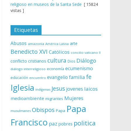
religioso en museos de la Santa Sede
[ 15824
vistas ]
Etiquetas
Abusos
arte
amazonía
América Latina
Benedicto XVI
Católicos
concilio vaticano II
cultura
Diálogo
conflicto
cristianos
Dios
ecumenismo
economía
diálogo interreligioso
fe
evangelio
familia
educación
encuentro
Iglesia
Jesus
laicos
jovenes
indígenas
Mujeres
medioambiente
migrantes
Papa
Obispos
Papa
musulmanes
Francisco
politica
paz
pobres