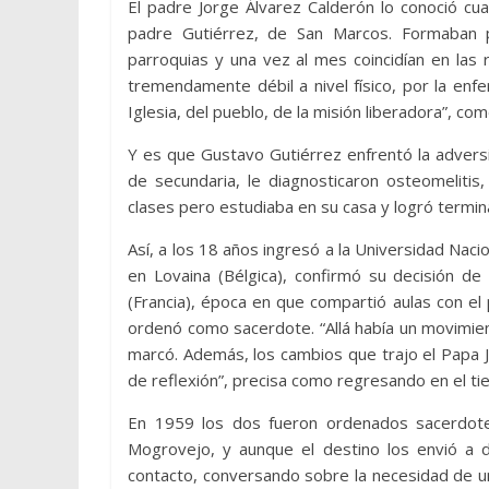
El padre Jorge Álvarez Calderón lo conoció cua
padre Gutiérrez, de San Marcos. Formaban pa
parroquias y una vez al mes coincidían en las
tremendamente débil a nivel físico, por la en
Iglesia, del pueblo, de la misión liberadora”, co
Y es que Gustavo Gutiérrez enfrentó la advers
de secundaria, le diagnosticaron osteomelitis
clases pero estudiaba en su casa y logró termi
Así, a los 18 años ingresó a la Universidad Naci
en Lovaina (Bélgica), confirmó su decisión d
(Francia), época en que compartió aulas con e
ordenó como sacerdote. “Allá había un movimien
marcó. Además, los cambios que trajo el Papa Jua
de reflexión”, precisa como regresando en el ti
En 1959 los dos fueron ordenados sacerdotes
Mogrovejo, y aunque el destino los envió a 
contacto, conversando sobre la necesidad de u