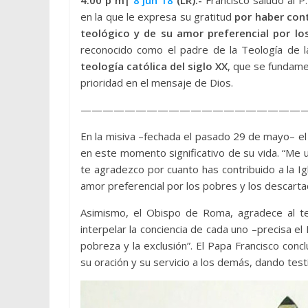
4:00 p
m|
8 jun 18
(LR).-
Francisco saludó al P
en la que le expresa su gratitud
por haber cont
teológico y de su amor preferencial por lo
reconocido como el padre de la Teología de l
teología católica del siglo XX
, que se fundame
prioridad en el mensaje de Dios.
————————————————————
En la misiva –fechada el pasado 29 de mayo– el 
en este momento significativo de su vida. “Me u
te agradezco por cuanto has contribuido a la Igl
amor preferencial por los pobres y los descarta
Asimismo, el Obispo de Roma, agradece al t
interpelar la conciencia de cada uno –precisa el
pobreza y la exclusión”. El Papa Francisco con
su oración y su servicio a los demás, dando testi