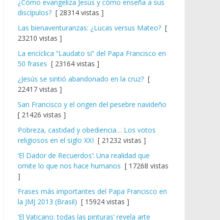
¿Cómo evangeliza Jesús y cómo enseña a sus
discípulos?
[ 28314 vistas ]
Las bienaventuranzas: ¿Lucas versus Mateo?
[
23210 vistas ]
La encíclica “Laudato si” del Papa Francisco en
50 frases
[ 23164 vistas ]
¿Jesús se sintió abandonado en la cruz?
[
22417 vistas ]
San Francisco y el origen del pesebre navideño
[ 21426 vistas ]
Pobreza, castidad y obediencia… Los votos
religiosos en el siglo XXI
[ 21232 vistas ]
‘El Dador de Recuerdos’: Una realidad que
omite lo que nos hace humanos
[ 17268 vistas
]
Frases más importantes del Papa Francisco en
la JMJ 2013 (Brasil)
[ 15924 vistas ]
‘El Vaticano: todas las pinturas’ revela arte