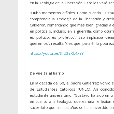
en la Teología de la Liberación. Esto les valió se
“Hubo momentos difíciles. Como cuando Gustavo
comprendía la Teología de la Liberación y cre
Calderón, remarcando que más bien, gracias a e
en política o, incluso, en la guerrilla, como ocu
es político, es profético’. Eso implicaba d
queremos”, resalta. Y es que, para él, la pobreza 
https://youtu.be/SrU3zKL4xzY
De vuelta al barrio
En la década del 60, el padre Gutiérrez volvió a
de Estudiantes Católicos (UNEC). Allí coincid
estudiante universitario. “Gustavo ha sido un
en cuanto a la teología, que es una reflexión 
sacerdote que con los años se ha convertido en