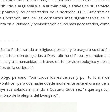
. Gustavo Gutiérrez Merino, O.P., por sus 90 años, en una carta
ribuido a la Iglesia y a la humanidad, a través de su servicio
s pobres
y los descartados de la sociedad. El P. Gutiérrez es
a Liberación,
una de las corrientes más significativas de la
nta en el cuidado y reivindicación de los más necesitados, como
—————
Santo Padre saluda al religioso peruano y le asegura su oración
no a tu acción de gracias a Dios –afirma el Papa– y también a ti
esia y a la humanidad, a través de tu servicio teológico y de tu
dos de la sociedad”.
eólogo peruano, “por todos los esfuerzos y por tu forma de
 Pontífice– para que nadie quede indiferente ante el drama de la
cluye sus saludos animando a Gustavo Gutiérrez “a que siga con
monio de la alegría del Evangelio”.