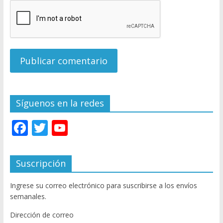
Síguenos en la redes
F
T
Y
ac
w
o
e
itt
u
Suscripción
b
er
T
Ingrese su correo electrónico para suscribirse a los envíos
o
u
semanales.
o
b
Dirección de correo