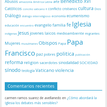
Benedicto XVI
Abusos
arte
amazonía
América Latina
cultura
Católicos
conflicto
cristianos
Dios
concilio vaticano II
Diálogo
ecumenismo
economía
diálogo interreligioso
Iglesia
fe
evangelio
familia
educación
encuentro
Jesus
laicos
jovenes
medioambiente
migrantes
indígenas
Papa
Obispos
Mujeres
Papa
musulmanes
Francisco
politica
paz
pobres
publicación
reforma
religion
sinodalidad
sacerdotes
SOCIEDAD
sínodo
Vaticano
violencia
teología
Comentarios recientes
carmen ramos suarez de avellanedo
en
¿Cómo abordará la
Iglesia los debates más sensibles?