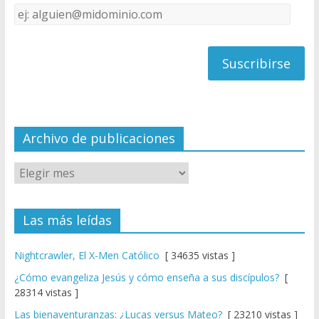
k
e
Dirección
C
de
h
correo
a
n
n
el
Archivo de publicaciones
Las más leídas
Nightcrawler, El X-Men Católico
[ 34635 vistas ]
¿Cómo evangeliza Jesús y cómo enseña a sus discípulos?
[
28314 vistas ]
Las bienaventuranzas: ¿Lucas versus Mateo?
[ 23210 vistas ]