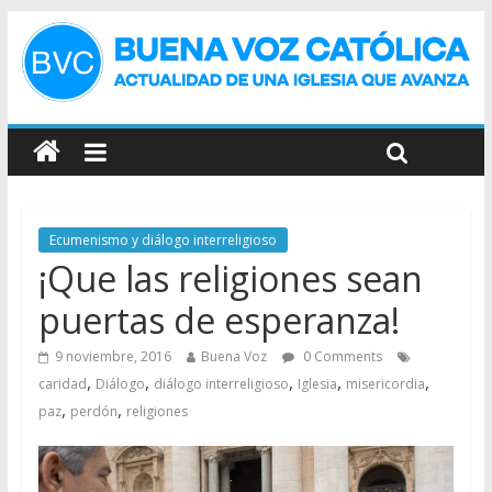
Ecumenismo y diálogo interreligioso
¡Que las religiones sean
puertas de esperanza!
9 noviembre, 2016
Buena Voz
0 Comments
,
,
,
,
,
caridad
Diálogo
diálogo interreligioso
Iglesia
misericordia
,
,
paz
perdón
religiones