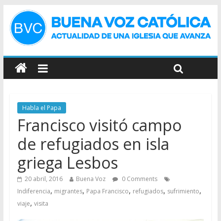
Habla el Papa
Francisco visitó campo
de refugiados en isla
griega Lesbos
20 abril, 2016
Buena Voz
0 Comments
,
,
,
,
,
Indiferencia
migrantes
Papa Francisco
refugiados
sufrimiento
,
viaje
visita