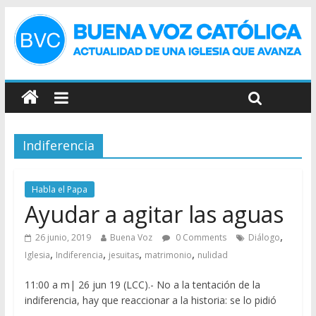
Indiferencia
Habla el Papa
Ayudar a agitar las aguas
,
26 junio, 2019
Buena Voz
0 Comments
Diálogo
,
,
,
,
Iglesia
Indiferencia
jesuitas
matrimonio
nulidad
11:00 a m| 26 jun 19 (LCC).- No a la tentación de la
indiferencia, hay que reaccionar a la historia: se lo pidió