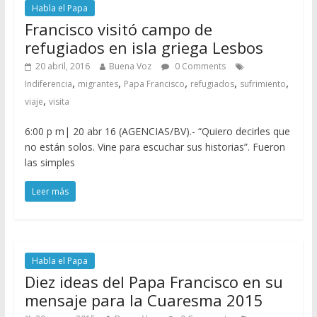
Habla el Papa
Francisco visitó campo de
refugiados en isla griega Lesbos
20 abril, 2016
Buena Voz
0 Comments
,
,
,
,
,
Indiferencia
migrantes
Papa Francisco
refugiados
sufrimiento
,
viaje
visita
6:00 p m| 20 abr 16 (AGENCIAS/BV).- “Quiero decirles que
no están solos. Vine para escuchar sus historias”. Fueron
las simples
Leer más
Habla el Papa
Diez ideas del Papa Francisco en su
mensaje para la Cuaresma 2015