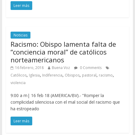
Leer más
Noticias
Racismo: Obispo lamenta falta de
“conciencia moral” de católicos
norteamericanos
16 febrero, 2018
Buena Voz
0 Comments
,
,
,
,
,
,
Católicos
Iglesia
Indiferencia
Obispos
pastoral
racismo
violencia
9:00 a m| 16 feb 18 (AMERICA/BV).- “Romper la
complicidad silenciosa con el mal social del racismo que
ha estropeado
Leer más