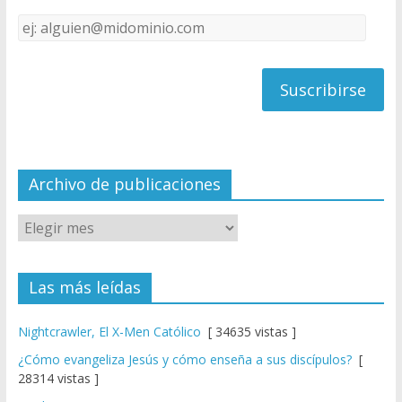
k
e
Dirección
C
de
h
correo
a
n
n
el
Archivo de publicaciones
Las más leídas
Nightcrawler, El X-Men Católico
[ 34635 vistas ]
¿Cómo evangeliza Jesús y cómo enseña a sus discípulos?
[
28314 vistas ]