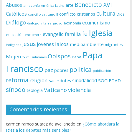
Benedicto XVI
Abusos
arte
amazonía
América Latina
cultura
Católicos
conflicto
cristianos
Dios
concilio vaticano II
Diálogo
ecumenismo
economía
diálogo interreligioso
Iglesia
fe
evangelio
familia
educación
encuentro
Jesus
laicos
jovenes
medioambiente
migrantes
indígenas
Papa
Obispos
Mujeres
Papa
musulmanes
Francisco
politica
paz
pobres
publicación
reforma
religion
sinodalidad
sacerdotes
SOCIEDAD
sínodo
Vaticano
violencia
teología
Comentarios recientes
carmen ramos suarez de avellanedo
en
¿Cómo abordará la
Iglesia los debates más sensibles?