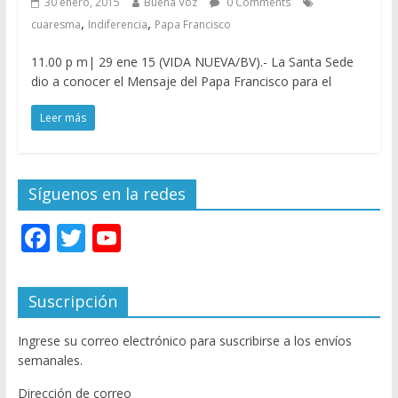
30 enero, 2015
Buena Voz
0 Comments
,
,
cuaresma
Indiferencia
Papa Francisco
11.00 p m| 29 ene 15 (VIDA NUEVA/BV).- La Santa Sede
dio a conocer el Mensaje del Papa Francisco para el
Leer más
Síguenos en la redes
F
T
Y
ac
w
o
e
itt
u
Suscripción
b
er
T
Ingrese su correo electrónico para suscribirse a los envíos
o
u
semanales.
o
b
Dirección de correo