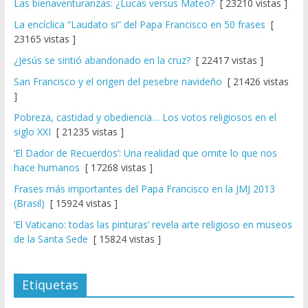
Las bienaventuranzas: ¿Lucas versus Mateo?
[ 23210 vistas ]
La encíclica “Laudato si” del Papa Francisco en 50 frases
[
23165 vistas ]
¿Jesús se sintió abandonado en la cruz?
[ 22417 vistas ]
San Francisco y el origen del pesebre navideño
[ 21426 vistas
]
Pobreza, castidad y obediencia… Los votos religiosos en el
siglo XXI
[ 21235 vistas ]
‘El Dador de Recuerdos’: Una realidad que omite lo que nos
hace humanos
[ 17268 vistas ]
Frases más importantes del Papa Francisco en la JMJ 2013
(Brasil)
[ 15924 vistas ]
‘El Vaticano: todas las pinturas’ revela arte religioso en museos
de la Santa Sede
[ 15824 vistas ]
Etiquetas