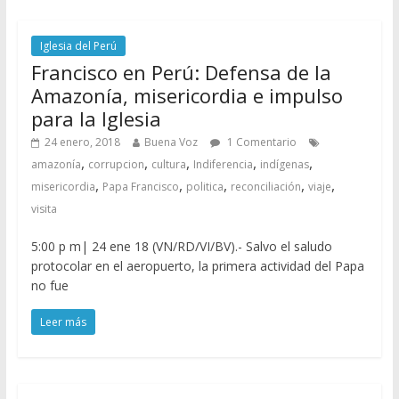
Iglesia del Perú
Francisco en Perú: Defensa de la
Amazonía, misericordia e impulso
para la Iglesia
24 enero, 2018
Buena Voz
1 Comentario
,
,
,
,
,
amazonía
corrupcion
cultura
Indiferencia
indígenas
,
,
,
,
,
misericordia
Papa Francisco
politica
reconciliación
viaje
visita
5:00 p m| 24 ene 18 (VN/RD/VI/BV).- Salvo el saludo
protocolar en el aeropuerto, la primera actividad del Papa
no fue
Leer más