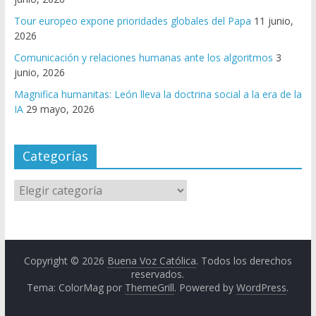
Tour europeo expone prioridades globales del Papa
11 junio,
2026
Comunicación y relaciones humanas ante los algoritmos
3
junio, 2026
Magnifica humanitas: León lleva la doctrina social a la era de la
IA
29 mayo, 2026
Categorías
Copyright © 2026
Buena Voz Católica
. Todos los derechos
reservados.
Tema: ColorMag por
ThemeGrill
. Powered by
WordPress
.