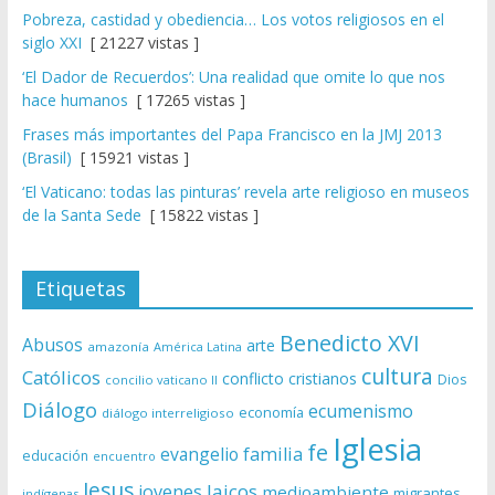
Pobreza, castidad y obediencia… Los votos religiosos en el
siglo XXI
[ 21227 vistas ]
‘El Dador de Recuerdos’: Una realidad que omite lo que nos
hace humanos
[ 17265 vistas ]
Frases más importantes del Papa Francisco en la JMJ 2013
(Brasil)
[ 15921 vistas ]
‘El Vaticano: todas las pinturas’ revela arte religioso en museos
de la Santa Sede
[ 15822 vistas ]
Etiquetas
Benedicto XVI
Abusos
arte
amazonía
América Latina
cultura
Católicos
conflicto
cristianos
Dios
concilio vaticano II
Diálogo
ecumenismo
economía
diálogo interreligioso
Iglesia
fe
evangelio
familia
educación
encuentro
Jesus
laicos
jovenes
medioambiente
migrantes
indígenas