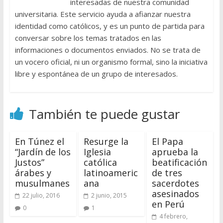
interesadas de nuestra comunidad
universitaria. Este servicio ayuda a afianzar nuestra
identidad como católicos, y es un punto de partida para
conversar sobre los temas tratados en las
informaciones o documentos enviados. No se trata de
un vocero oficial, ni un organismo formal, sino la iniciativa
libre y espontánea de un grupo de interesados.
También te puede gustar
En Túnez el
Resurge la
El Papa
“Jardín de los
Iglesia
aprueba la
Justos”
católica
beatificación
árabes y
latinoameric
de tres
musulmanes
ana
sacerdotes
asesinados
22 julio, 2016
2 junio, 2015
en Perú
0
1
4 febrero,