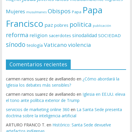
Papa
Obispos
Mujeres
Papa
musulmanes
Francisco
politica
paz
pobres
publicación
reforma
religion
sinodalidad
sacerdotes
SOCIEDAD
sínodo
Vaticano
violencia
teología
Comentarios recientes
carmen ramos suarez de avellanedo
en
¿Cómo abordará la
Iglesia los debates más sensibles?
carmen ramos suarez de avellanedo
en
Iglesia en EE.UU. eleva
el tono ante política exterior de Trump
servicios de marketing online 360
en
La Santa Sede presenta
doctrina sobre la inteligencia artificial
ARTURO FRANCO T.
en
Histórico: Santa Sede devuelve
artefactos indígenas