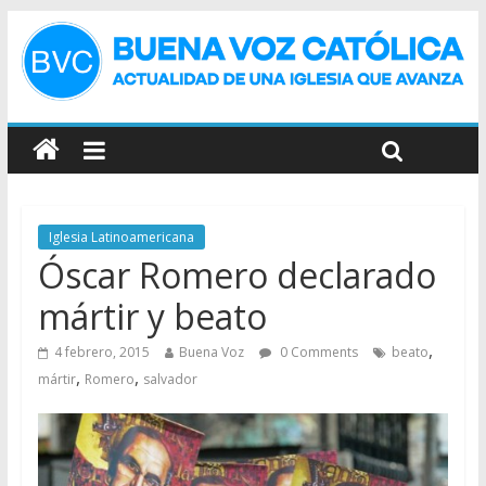
Iglesia Latinoamericana
Óscar Romero declarado
mártir y beato
,
4 febrero, 2015
Buena Voz
0 Comments
beato
,
,
mártir
Romero
salvador