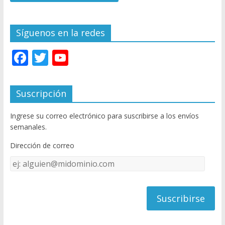
Síguenos en la redes
F
T
Y
ac
w
o
e
itt
u
Suscripción
b
er
T
Ingrese su correo electrónico para suscribirse a los envíos
o
u
semanales.
o
b
Dirección de correo
k
e
Dirección
C
de
h
correo
a
n