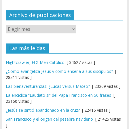
n
el
Archivo de publicaciones
Las más leídas
Nightcrawler, El X-Men Católico
[ 34627 vistas ]
¿Cómo evangeliza Jesús y cómo enseña a sus discípulos?
[
28311 vistas ]
Las bienaventuranzas: ¿Lucas versus Mateo?
[ 23209 vistas ]
La encíclica “Laudato si” del Papa Francisco en 50 frases
[
23160 vistas ]
¿Jesús se sintió abandonado en la cruz?
[ 22416 vistas ]
San Francisco y el origen del pesebre navideño
[ 21425 vistas
]