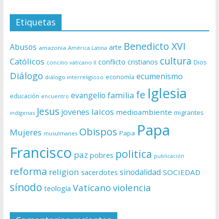
Etiquetas
Benedicto XVI
Abusos
arte
amazonía
América Latina
cultura
Católicos
conflicto
cristianos
Dios
concilio vaticano II
Diálogo
ecumenismo
economía
diálogo interreligioso
Iglesia
fe
evangelio
familia
educación
encuentro
Jesus
laicos
jovenes
medioambiente
migrantes
indígenas
Papa
Obispos
Mujeres
Papa
musulmanes
Francisco
politica
paz
pobres
publicación
reforma
religion
sinodalidad
sacerdotes
SOCIEDAD
sínodo
Vaticano
violencia
teología