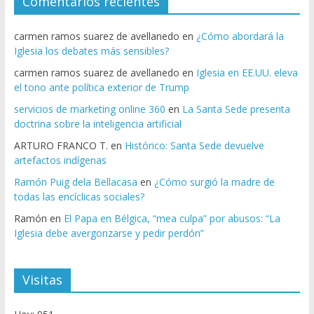
Comentarios recientes
carmen ramos suarez de avellanedo
en
¿Cómo abordará la
Iglesia los debates más sensibles?
carmen ramos suarez de avellanedo
en
Iglesia en EE.UU. eleva
el tono ante política exterior de Trump
servicios de marketing online 360
en
La Santa Sede presenta
doctrina sobre la inteligencia artificial
ARTURO FRANCO T.
en
Histórico: Santa Sede devuelve
artefactos indígenas
Ramón Puig dela Bellacasa
en
¿Cómo surgió la madre de
todas las encíclicas sociales?
Ramón
en
El Papa en Bélgica, “mea culpa” por abusos: “La
Iglesia debe avergonzarse y pedir perdón”
Visitas