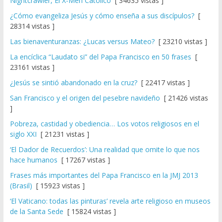
Nightcrawler, El X-Men Católico
[ 34635 vistas ]
¿Cómo evangeliza Jesús y cómo enseña a sus discípulos?
[
28314 vistas ]
Las bienaventuranzas: ¿Lucas versus Mateo?
[ 23210 vistas ]
La encíclica “Laudato si” del Papa Francisco en 50 frases
[
23161 vistas ]
¿Jesús se sintió abandonado en la cruz?
[ 22417 vistas ]
San Francisco y el origen del pesebre navideño
[ 21426 vistas
]
Pobreza, castidad y obediencia… Los votos religiosos en el
siglo XXI
[ 21231 vistas ]
‘El Dador de Recuerdos’: Una realidad que omite lo que nos
hace humanos
[ 17267 vistas ]
Frases más importantes del Papa Francisco en la JMJ 2013
(Brasil)
[ 15923 vistas ]
‘El Vaticano: todas las pinturas’ revela arte religioso en museos
de la Santa Sede
[ 15824 vistas ]