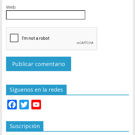
Web
Síguenos en la redes
F
T
Y
ac
w
o
e
itt
u
Suscripción
b
er
T