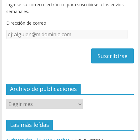
Ingrese su correo electrónico para suscribirse a los envíos
o
u
semanales.
o
b
Dirección de correo
k
e
Dirección
C
de
h
correo
a
n
n
el
Archivo de publicaciones
Las más leídas