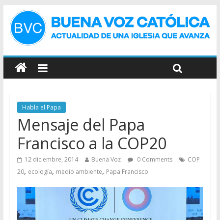
Habla el Papa
Mensaje del Papa
Francisco a la COP20
12 diciembre, 2014
Buena Voz
0 Comments
COP
,
,
,
20
ecología
medio ambiente
Papa Francisco