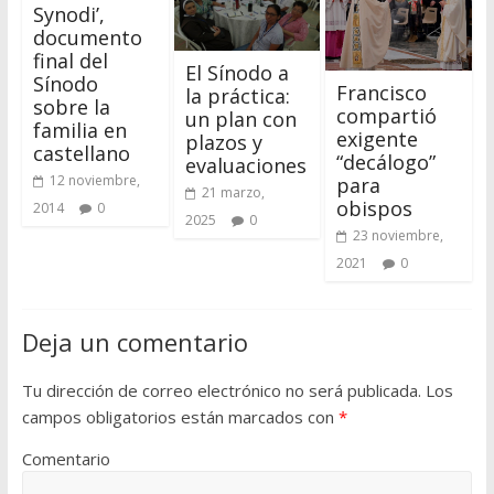
Synodi’,
documento
final del
El Sínodo a
Sínodo
Francisco
la práctica:
sobre la
compartió
un plan con
familia en
exigente
plazos y
castellano
“decálogo”
evaluaciones
12 noviembre,
para
21 marzo,
obispos
2014
0
2025
0
23 noviembre,
2021
0
Deja un comentario
Tu dirección de correo electrónico no será publicada.
Los
campos obligatorios están marcados con
*
Comentario