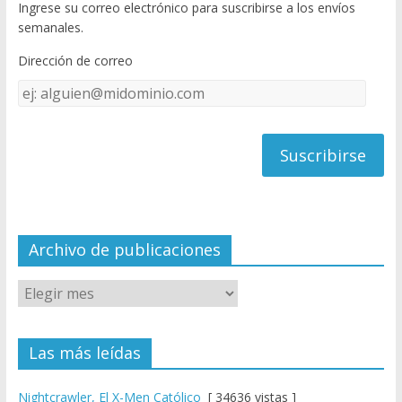
Ingrese su correo electrónico para suscribirse a los envíos
o
u
semanales.
o
b
Dirección de correo
k
e
Dirección
C
de
h
correo
a
n
n
el
Archivo de publicaciones
Las más leídas
Nightcrawler, El X-Men Católico
[ 34636 vistas ]