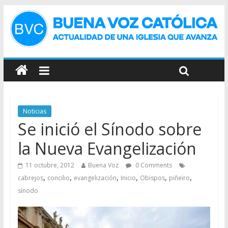
Noticias
Se inició el Sínodo sobre
la Nueva Evangelización
11 octubre, 2012
Buena Voz
0 Comments
,
,
,
,
,
,
cabrejos
concilio
evangelización
Inicio
Obispos
piñeiro
sínodo