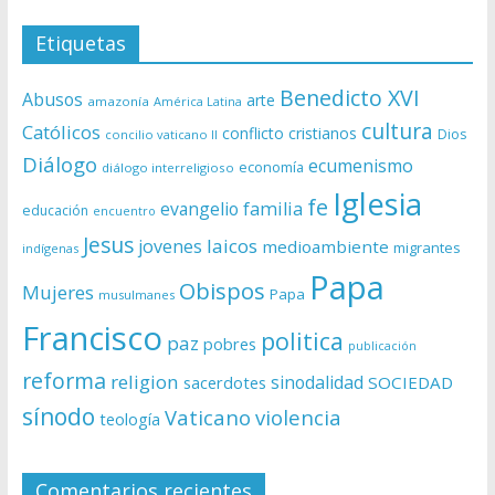
Etiquetas
Benedicto XVI
Abusos
arte
amazonía
América Latina
cultura
Católicos
conflicto
cristianos
Dios
concilio vaticano II
Diálogo
ecumenismo
economía
diálogo interreligioso
Iglesia
fe
evangelio
familia
educación
encuentro
Jesus
laicos
jovenes
medioambiente
migrantes
indígenas
Papa
Obispos
Mujeres
Papa
musulmanes
Francisco
politica
paz
pobres
publicación
reforma
religion
sinodalidad
sacerdotes
SOCIEDAD
sínodo
Vaticano
violencia
teología
Comentarios recientes