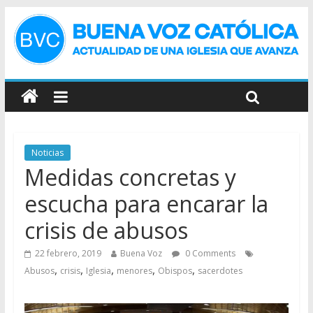
Noticias
Medidas concretas y
escucha para encarar la
crisis de abusos
22 febrero, 2019
Buena Voz
0 Comments
,
,
,
,
,
Abusos
crisis
Iglesia
menores
Obispos
sacerdotes