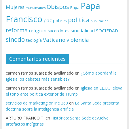
Papa
Obispos
Mujeres
Papa
musulmanes
Francisco
politica
paz
pobres
publicación
reforma
religion
sinodalidad
sacerdotes
SOCIEDAD
sínodo
Vaticano
violencia
teología
Comentarios recientes
carmen ramos suarez de avellanedo
en
¿Cómo abordará la
Iglesia los debates más sensibles?
carmen ramos suarez de avellanedo
en
Iglesia en EE.UU. eleva
el tono ante política exterior de Trump
servicios de marketing online 360
en
La Santa Sede presenta
doctrina sobre la inteligencia artificial
ARTURO FRANCO T.
en
Histórico: Santa Sede devuelve
artefactos indígenas