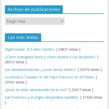
n
el
Archivo de publicaciones
Las más leídas
Nightcrawler, El X-Men Católico
[ 34631 vistas ]
¿Cómo evangeliza Jesús y cómo enseña a sus discípulos?
[
28313 vistas ]
Las bienaventuranzas: ¿Lucas versus Mateo?
[ 23210 vistas ]
La encíclica “Laudato si” del Papa Francisco en 50 frases
[
23161 vistas ]
¿Jesús se sintió abandonado en la cruz?
[ 22417 vistas ]
San Francisco y el origen del pesebre navideño
[ 21426 vistas
]