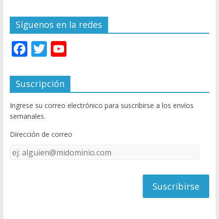
Síguenos en la redes
F
T
Y
ac
w
o
e
itt
u
Suscripción
b
er
T
Ingrese su correo electrónico para suscribirse a los envíos
o
u
semanales.
o
b
Dirección de correo
k
e
Dirección
C
de
h
correo
a
n