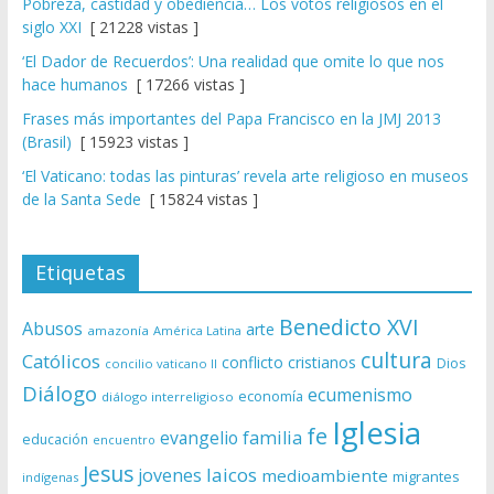
Pobreza, castidad y obediencia… Los votos religiosos en el
siglo XXI
[ 21228 vistas ]
‘El Dador de Recuerdos’: Una realidad que omite lo que nos
hace humanos
[ 17266 vistas ]
Frases más importantes del Papa Francisco en la JMJ 2013
(Brasil)
[ 15923 vistas ]
‘El Vaticano: todas las pinturas’ revela arte religioso en museos
de la Santa Sede
[ 15824 vistas ]
Etiquetas
Benedicto XVI
Abusos
arte
amazonía
América Latina
cultura
Católicos
conflicto
cristianos
Dios
concilio vaticano II
Diálogo
ecumenismo
economía
diálogo interreligioso
Iglesia
fe
evangelio
familia
educación
encuentro
Jesus
laicos
jovenes
medioambiente
migrantes
indígenas