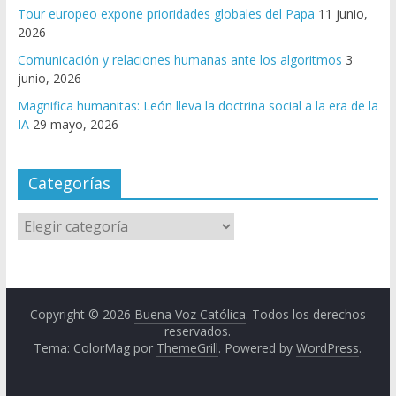
Tour europeo expone prioridades globales del Papa
11 junio,
2026
Comunicación y relaciones humanas ante los algoritmos
3
junio, 2026
Magnifica humanitas: León lleva la doctrina social a la era de la
IA
29 mayo, 2026
Categorías
Copyright © 2026
Buena Voz Católica
. Todos los derechos
reservados.
Tema: ColorMag por
ThemeGrill
. Powered by
WordPress
.