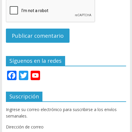
Síguenos en la redes
F
T
Y
ac
w
o
e
itt
u
Suscripción
b
er
T
Ingrese su correo electrónico para suscribirse a los envíos
o
u
semanales.
o
b
Dirección de correo
k
e