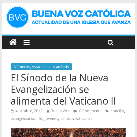
Números, estadísticas y análisis
El Sínodo de la Nueva
Evangelización se
alimenta del Vaticano II
,
4 octubre, 2012
Buena Voz
0 Comments
concilio
,
,
,
,
evangelización
fe
jovenes
sínodo
vaticano ii