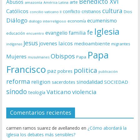
Benedicto XVI
Abusos
arte
amazonía
América Latina
cultura
Católicos
conflicto
cristianos
Dios
concilio vaticano II
Diálogo
ecumenismo
economía
diálogo interreligioso
Iglesia
fe
evangelio
familia
educación
encuentro
Jesus
laicos
jovenes
medioambiente
migrantes
indígenas
Papa
Obispos
Mujeres
Papa
musulmanes
Francisco
politica
paz
pobres
publicación
reforma
religion
sinodalidad
sacerdotes
SOCIEDAD
sínodo
Vaticano
violencia
teología
Comentarios recientes
carmen ramos suarez de avellanedo
en
¿Cómo abordará la
Iglesia los debates más sensibles?