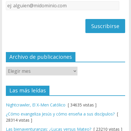
Dirección
C
de
h
correo
a
n
n
el
Archivo de publicaciones
Las más leídas
Nightcrawler, El X-Men Católico
[ 34635 vistas ]
¿Cómo evangeliza Jesús y cómo enseña a sus discípulos?
[
28314 vistas ]
Las bienaventuranzas: ¿Lucas versus Mateo?
[ 23210 vistas ]