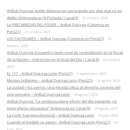
Aníbal Quiroga: Nadie debería ser perseguido por algo que no es
delito I Entrevista en N Portada / Canal N
23 octubre, 2025
LA PRECARIEDAD DEL PODER – Aníbal Quiroga (Columna en
Perú21)
23 octubre, 2025
LAS CAUTELARES – Aníbal Quiroga (Columna en Perú21)
23
octubre, 2025
Aníbal Quiroga: Encuentro cierto nivel de contradicción en la Fiscal
de la Nación – Entrevista en Al Final del Día / Canal N
23 octubre,
2025
EL 117 – Aníbal Quiroga León (Perú21)
2 septiembre, 2025
Mentes brillantes – Aníbal Quiroga León (Perú21)
29 agosto, 2025
La ciudad y los perros: Una mirada crítica al derecho a través del
cine peruano – Aníbal Quiroga León
29 agosto, 2025
Aníbal Quiroga: “La sentencia tiene efecto del día siguiente, no
tiene efecto retroactivo” (Entrevista en Canal N)
29 agosto, 2025
La Corte Suprema Electoral – Aníbal Quiroga León
25 julio, 2025
Cuando el modelo se agota – Aníbal Quiroga León (Perú21)
25
julio, 2025