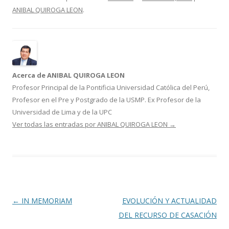
e
itt
m
ANIBAL QUIROGA LEON
.
b
er
p
o
ar
o
ti
k
r
Acerca de ANIBAL QUIROGA LEON
Profesor Principal de la Pontificia Universidad Católica del Perú,
Profesor en el Pre y Postgrado de la USMP. Ex Profesor de la
Universidad de Lima y de la UPC
Ver todas las entradas por ANIBAL QUIROGA LEON
→
Navegación
←
IN MEMORIAM
EVOLUCIÓN Y ACTUALIDAD
de
DEL RECURSO DE CASACIÓN