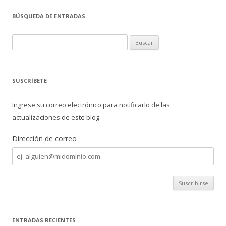
e
itt
m
BÚSQUEDA DE ENTRADAS
b
er
p
o
ar
B
o
ti
u
s
k
r
c
SUSCRÍBETE
a
r
Ingrese su correo electrónico para notificarlo de las
:
actualizaciones de este blog:
Dirección de correo
Dirección
de
correo
ENTRADAS RECIENTES