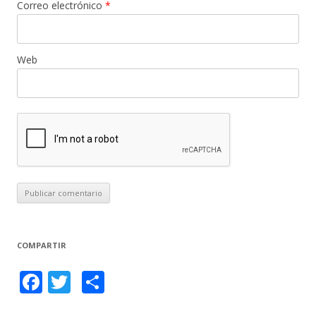
Correo electrónico
*
Web
COMPARTIR
F
T
C
ac
w
o