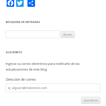
F
T
C
ac
w
o
e
itt
m
BÚSQUEDA DE ENTRADAS
b
er
p
o
ar
B
o
ti
u
s
k
r
c
SUSCRÍBETE
a
r
Ingrese su correo electrónico para notificarlo de las
:
actualizaciones de este blog:
Dirección de correo
Dirección
de
correo