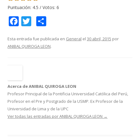
Puntuación:
4.5
/ Votos:
6
F
T
C
ac
w
o
e
itt
m
Esta entrada fue publicada en
General
el
30 abril, 2015
por
ANIBAL QUIROGA LEON
.
b
er
p
o
ar
o
ti
k
r
Acerca de ANIBAL QUIROGA LEON
Profesor Principal de la Pontificia Universidad Católica del Perú,
Profesor en el Pre y Postgrado de la USMP. Ex Profesor de la
Universidad de Lima y de la UPC
Ver todas las entradas por ANIBAL QUIROGA LEON
→