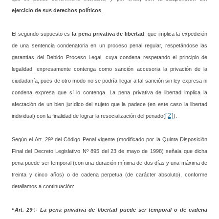
ejercicio de sus derechos políticos
.
El segundo supuesto es
la pena privativa de libertad
, que implica la expedición
de una sentencia condenatoria en un proceso penal regular, respetándose las
garantías del Debido Proceso Legal, cuya condena respetando el principio de
legalidad, expresamente contenga como sanción accesoria la privación de la
ciudadanía, pues de otro modo no se podría llegar a tal sanción sin ley expresa ni
condena expresa que sí lo contenga. La pena privativa de libertad implica la
afectación de un bien jurídico del sujeto que la padece (en este caso la libertad
[2]
individual) con la finalidad de lograr la resocialización del penado(
).
Según el Art. 29º del Código Penal vigente (modificado por la Quinta Disposición
Final del Decreto Legislativo Nº 895 del 23 de mayo de 1998) señala que dicha
pena puede ser temporal (con una duración mínima de dos días y una máxima de
treinta y cinco años) o de cadena perpetua (de carácter absoluto), conforme
detallamos a continuación:
“Art. 29º.- La pena privativa de libertad puede ser temporal o de cadena