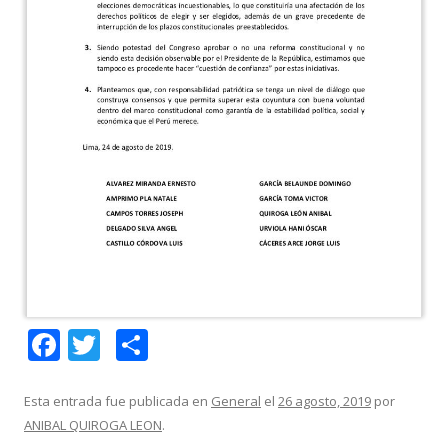
F
T
C
ac
w
o
e
itt
m
Esta entrada fue publicada en
General
el
26 agosto, 2019
por
ANIBAL QUIROGA LEON
.
b
er
p