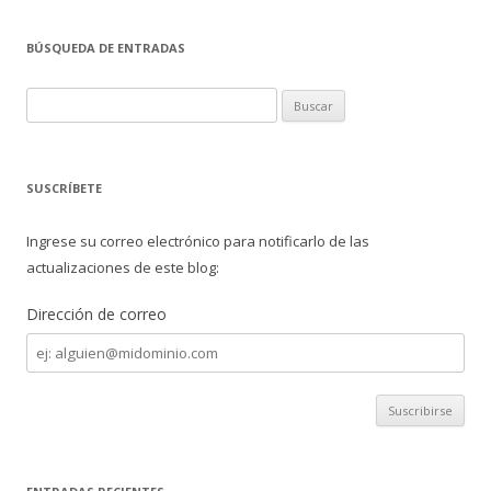
e
itt
m
BÚSQUEDA DE ENTRADAS
b
er
p
o
ar
B
o
ti
u
s
k
r
c
SUSCRÍBETE
a
r
Ingrese su correo electrónico para notificarlo de las
:
actualizaciones de este blog:
Dirección de correo
Dirección
de
correo