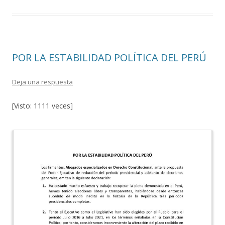
b
er
p
o
ar
o
ti
k
r
POR LA ESTABILIDAD POLÍTICA DEL PERÚ
Deja una respuesta
[Visto: 1111 veces]