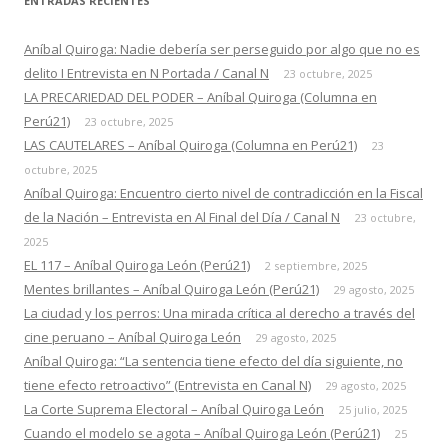
ENTRADAS RECIENTES
Aníbal Quiroga: Nadie debería ser perseguido por algo que no es
delito I Entrevista en N Portada / Canal N
23 octubre, 2025
LA PRECARIEDAD DEL PODER – Aníbal Quiroga (Columna en
Perú21)
23 octubre, 2025
LAS CAUTELARES – Aníbal Quiroga (Columna en Perú21)
23
octubre, 2025
Aníbal Quiroga: Encuentro cierto nivel de contradicción en la Fiscal
de la Nación – Entrevista en Al Final del Día / Canal N
23 octubre,
2025
EL 117 – Aníbal Quiroga León (Perú21)
2 septiembre, 2025
Mentes brillantes – Aníbal Quiroga León (Perú21)
29 agosto, 2025
La ciudad y los perros: Una mirada crítica al derecho a través del
cine peruano – Aníbal Quiroga León
29 agosto, 2025
Aníbal Quiroga: “La sentencia tiene efecto del día siguiente, no
tiene efecto retroactivo” (Entrevista en Canal N)
29 agosto, 2025
La Corte Suprema Electoral – Aníbal Quiroga León
25 julio, 2025
Cuando el modelo se agota – Aníbal Quiroga León (Perú21)
25