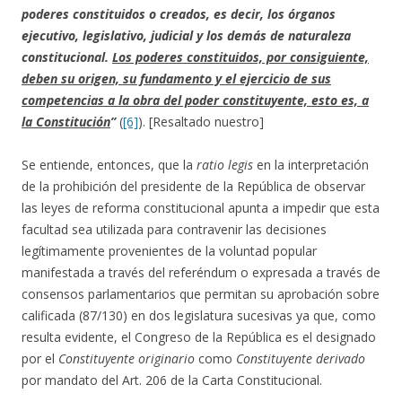
poderes constituidos o creados, es decir, los órganos
ejecutivo, legislativo, judicial y los demás de naturaleza
constitucional.
Los poderes constituidos, por consiguiente,
deben su origen, su fundamento y el ejercicio de sus
competencias a la obra del poder constituyente, esto es, a
la Constitución
”
(
[6]
). [Resaltado nuestro]
Se entiende, entonces, que la
ratio legis
en la interpretación
de la prohibición del presidente de la República de observar
las leyes de reforma constitucional apunta a impedir que esta
facultad sea utilizada para contravenir las decisiones
legítimamente provenientes de la voluntad popular
manifestada a través del referéndum o expresada a través de
consensos parlamentarios que permitan su aprobación sobre
calificada (87/130) en dos legislatura sucesivas ya que, como
resulta evidente, el Congreso de la República es el designado
por el
Constituyente originario
como
Constituyente derivado
por mandato del Art. 206 de la Carta Constitucional.