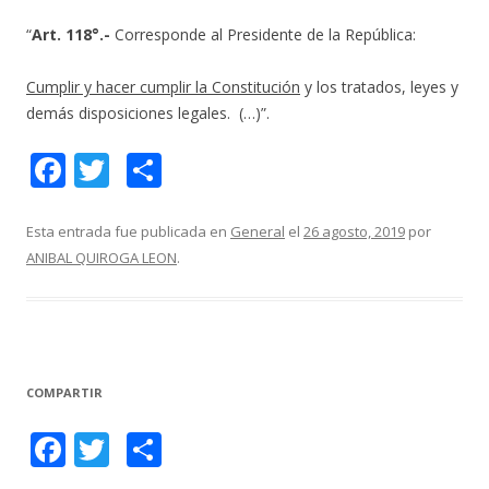
“
Art. 118°.-
Corresponde al Presidente de la República:
Cumplir y hacer cumplir la Constitución
y los tratados, leyes y
demás disposiciones legales. (…)”.
F
T
C
ac
w
o
e
itt
m
Esta entrada fue publicada en
General
el
26 agosto, 2019
por
ANIBAL QUIROGA LEON
.
b
er
p
o
ar
o
ti
k
r
COMPARTIR
F
T
C
ac
w
o