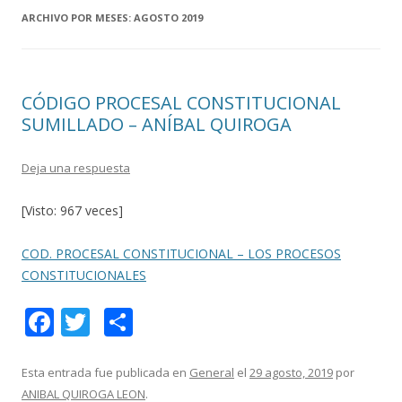
ARCHIVO POR MESES:
AGOSTO 2019
CÓDIGO PROCESAL CONSTITUCIONAL
SUMILLADO – ANÍBAL QUIROGA
Deja una respuesta
[Visto: 967 veces]
COD. PROCESAL CONSTITUCIONAL – LOS PROCESOS
CONSTITUCIONALES
F
T
C
ac
w
o
e
itt
m
Esta entrada fue publicada en
General
el
29 agosto, 2019
por
ANIBAL QUIROGA LEON
.