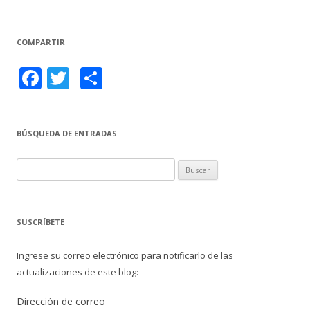
k
r
COMPARTIR
F
T
C
ac
w
o
e
itt
m
BÚSQUEDA DE ENTRADAS
b
er
p
o
ar
B
o
ti
u
s
k
r
c
SUSCRÍBETE
a
r
Ingrese su correo electrónico para notificarlo de las
:
actualizaciones de este blog:
Dirección de correo