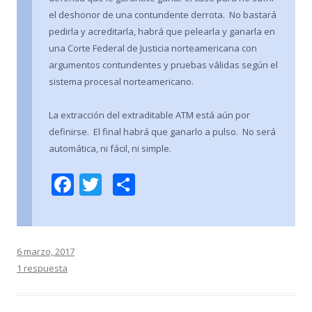
el deshonor de una contundente derrota. No bastará
pedirla y acreditarla, habrá que pelearla y ganarla en
una Corte Federal de Justicia norteamericana con
argumentos contundentes y pruebas válidas según el
sistema procesal norteamericano.
La extracción del extraditable ATM está aún por
definirse. El final habrá que ganarlo a pulso. No será
automática, ni fácil, ni simple.
F
T
C
ac
w
o
e
itt
m
b
er
p
6 marzo, 2017
o
ar
1 respuesta
o
ti