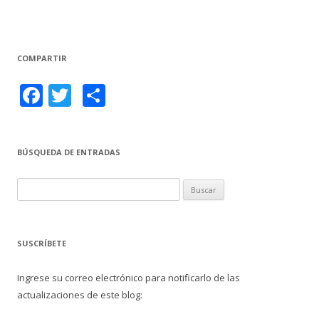
o
ar
o
ti
k
r
COMPARTIR
F
T
C
ac
w
o
e
itt
m
BÚSQUEDA DE ENTRADAS
b
er
p
o
ar
B
o
ti
u
s
k
r
c
SUSCRÍBETE
a
r
Ingrese su correo electrónico para notificarlo de las
:
actualizaciones de este blog: