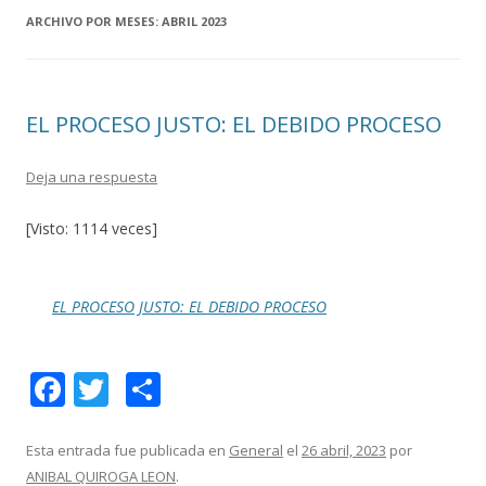
ARCHIVO POR MESES:
ABRIL 2023
EL PROCESO JUSTO: EL DEBIDO PROCESO
Deja una respuesta
[Visto: 1114 veces]
EL PROCESO JUSTO: EL DEBIDO PROCESO
F
T
C
ac
w
o
e
itt
m
Esta entrada fue publicada en
General
el
26 abril, 2023
por
ANIBAL QUIROGA LEON
.