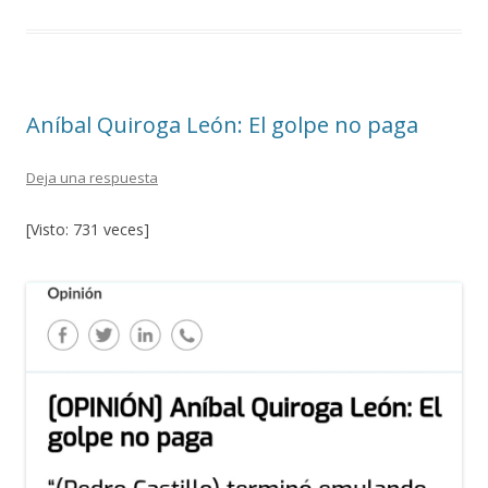
b
er
p
o
ar
o
ti
k
r
Aníbal Quiroga León: El golpe no paga
Deja una respuesta
[Visto: 731 veces]