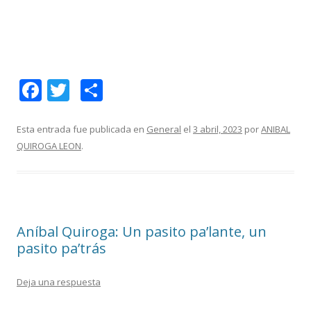
F
T
C
ac
w
o
e
itt
m
Esta entrada fue publicada en
General
el
3 abril, 2023
por
ANIBAL
QUIROGA LEON
.
b
er
p
o
ar
o
ti
k
r
Aníbal Quiroga: Un pasito pa’lante, un
pasito pa’trás
Deja una respuesta