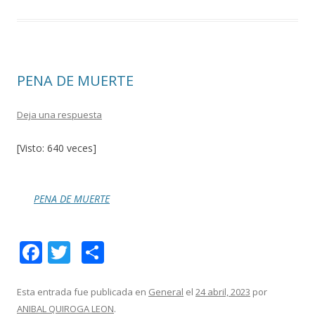
b
er
p
o
ar
o
ti
k
r
PENA DE MUERTE
Deja una respuesta
[Visto: 640 veces]
PENA DE MUERTE
F
T
C
ac
w
o
e
itt
m
Esta entrada fue publicada en
General
el
24 abril, 2023
por
ANIBAL QUIROGA LEON
.