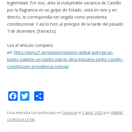
legitimidad. Por eso, ante la inobjetable vacancia de Castillo
por la flagrancia en un golpe de Estado, vista en vivo y en
directo, le correspondía ser ungida como presidenta
constitucional. Y así lo hizo al principio de la tarde del pasado
7 de diciembre. [Extracto]
Lea el artículo completo
en:
https://peru21.pe/opinion/opinion-anibal-quiroga-un-
pasito-palante-un-pasito-patras-dina-boluarte-pedro-castillo-
constitucion-presidencia-noticia/
F
T
C
ac
w
o
e
itt
m
Esta entrada fue publicada en
General
el
3 abril, 2023
por
ANIBAL
QUIROGA LEON
.
b
er
p