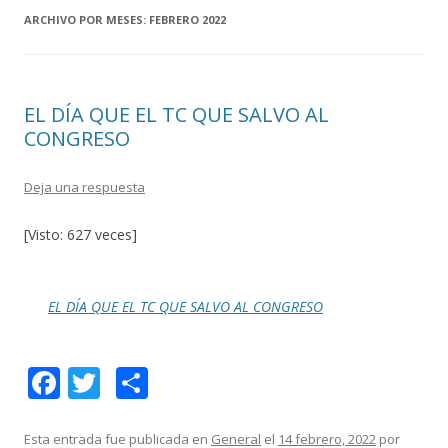
ARCHIVO POR MESES:
FEBRERO 2022
EL DÍA QUE EL TC QUE SALVO AL
CONGRESO
Deja una respuesta
[Visto: 627 veces]
EL DÍA QUE EL TC QUE SALVO AL CONGRESO
F
T
C
ac
w
o
e
itt
m
Esta entrada fue publicada en
General
el
14 febrero, 2022
por