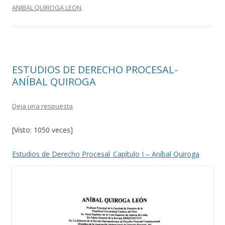
ANIBAL QUIROGA LEON
.
b
er
p
o
ar
o
ti
k
r
ESTUDIOS DE DERECHO PROCESAL-
ANÍBAL QUIROGA
Deja una respuesta
[Visto: 1050 veces]
Estudios de Derecho Procesal_Capítulo I – Aníbal Quiroga