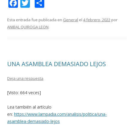
F
T
C
ac
w
o
e
itt
m
Esta entrada fue publicada en
General
el
4 febrero, 2022
por
ANIBAL QUIROGA LEON
.
b
er
p
o
ar
o
ti
k
r
UNA ASAMBLEA DEMASIADO LEJOS
Deja una respuesta
[Visto: 664 veces]
Lea también al artículo
en:
https://www.lampadia.com/analisis/politica/una-
asamblea-demasiado-lejos