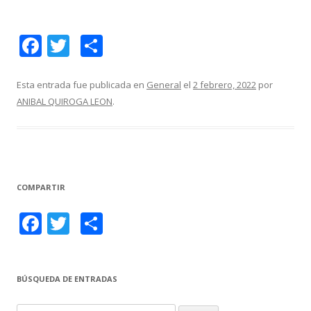
F
T
C
ac
w
o
e
itt
m
Esta entrada fue publicada en
General
el
2 febrero, 2022
por
ANIBAL QUIROGA LEON
.
b
er
p
o
ar
o
ti
k
r
COMPARTIR
F
T
C
ac
w
o
e
itt
m
BÚSQUEDA DE ENTRADAS
b
er
p