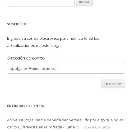
o
ar
B
o
ti
u
s
k
r
c
SUSCRÍBETE
a
r
Ingrese su correo electrónico para notificarlo de las
:
actualizaciones de este blog:
Dirección de correo
Dirección
de
correo
ENTRADAS RECIENTES
Aníbal Quiroga: Nadie debería ser perseguido por algo que no es
delito I Entrevista en N Portada / Canal N
23 octubre, 2025