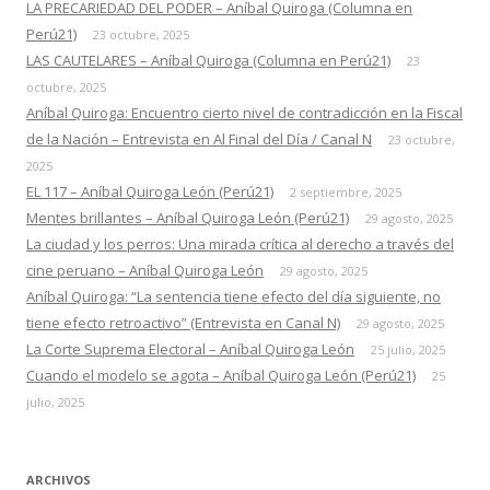
LA PRECARIEDAD DEL PODER – Aníbal Quiroga (Columna en
Perú21)
23 octubre, 2025
LAS CAUTELARES – Aníbal Quiroga (Columna en Perú21)
23
octubre, 2025
Aníbal Quiroga: Encuentro cierto nivel de contradicción en la Fiscal
de la Nación – Entrevista en Al Final del Día / Canal N
23 octubre,
2025
EL 117 – Aníbal Quiroga León (Perú21)
2 septiembre, 2025
Mentes brillantes – Aníbal Quiroga León (Perú21)
29 agosto, 2025
La ciudad y los perros: Una mirada crítica al derecho a través del
cine peruano – Aníbal Quiroga León
29 agosto, 2025
Aníbal Quiroga: “La sentencia tiene efecto del día siguiente, no
tiene efecto retroactivo” (Entrevista en Canal N)
29 agosto, 2025
La Corte Suprema Electoral – Aníbal Quiroga León
25 julio, 2025
Cuando el modelo se agota – Aníbal Quiroga León (Perú21)
25
julio, 2025
ARCHIVOS