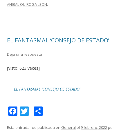
ANIBAL QUIROGA LEON
.
b
er
p
o
ar
o
ti
k
r
EL FANTASMAL ‘CONSEJO DE ESTADO’
Deja una respuesta
[Visto: 623 veces]
EL FANTASMAL ‘CONSEJO DE ESTADO’
F
T
C
ac
w
o
e
itt
m
Esta entrada fue publicada en
General
el
9 febrero, 2022
por