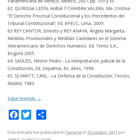
Panamericana de México; México, 2007; pp. 105 y ss.
62. QUIROGA LEÓN, Aníbal Y CHIABRA VALERA, Ma. Cristina.-
“El Derecho Procesal Constitucional y los Precedentes del
Tribunal Constitucional”; Ed. APECC, Lima, 2009.
63 REY CANTOR, Ernesto y REY ANAYA, Ángela Margarita.-
Medidas Provisionales y Medidas Cautelares en el Sistema
Interamericano de Derechos Humanos. Ed. Temis S.A.,
Bogotá 2005.
64. SAGÜES, Néstor Pedro.- La interpretación judicial de la
Constitución, Ed. Depalma, Bs. Aires, 1998.
65. SCHMITT, CARL.- La Defensa de la Constitución; Tecnos,
Madrid, 1983.
Sigue leyendo
→
F
T
C
ac
w
o
e
itt
m
Esta entrada fue publicada en
General
el
10 octubre, 2011
por
ANIBAL QUIROGA LEON
.