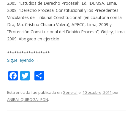
2005; “Estudios de Derecho Procesal”. Ed. IDEMSA, Lima,
2008; “Derecho Procesal Constitucional y los Precedentes
Vinculantes del Tribunal Constitucional” (en coautoría con la
Dra, Ma. Cristina Chiabra Valera); APECC, Lima, 2009 y
“Protección Constitucional del Debido Proceso”, Grijley, Lima,
2009. Abogado en ejercicio.
******************
Sigue leyendo
→
F
T
C
ac
w
o
e
itt
m
Esta entrada fue publicada en
General
el
10 octubre, 2011
por
ANIBAL QUIROGA LEON
.
b
er
p
o
ar
o
ti
k
r