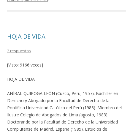
b
er
p
o
ar
o
ti
k
r
HOJA DE VIDA
2 respuestas
[Visto: 9166 veces]
HOJA DE VIDA
ANÍBAL QUIROGA LEÓN (Cuzco, Perú, 1957). Bachiller en
Derecho y Abogado por la Facultad de Derecho de la
Pontificia Universidad Católica del Perú (1983). Miembro del
Ilustre Colegio de Abogados de Lima (agosto, 1983).
Doctorando por la Facultad de Derecho de la Universidad
Complutense de Madrid, España (1985). Estudios de