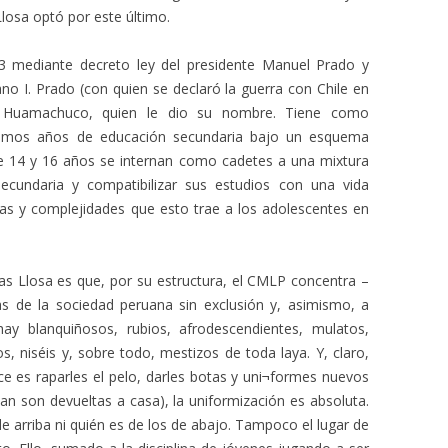
Llosa optó por este último.
 mediante decreto ley del presidente Manuel Prado y
ano I. Prado (con quien se declaró la guerra con Chile en
 Huamachuco, quien le dio su nombre. Tiene como
 últimos años de educación secundaria bajo un esquema
tre 14 y 16 años se internan como cadetes a una mixtura
secundaria y compatibilizar sus estudios con una vida
ticas y complejidades que esto trae a los adolescentes en
as Llosa es que, por su estructura, el CMLP concentra –
 de la sociedad peruana sin exclusión y, asimismo, a
ay blanquiñosos, rubios, afrodescendientes, mulatos,
 niséis y, sobre todo, mestizos de toda laya. Y, claro,
e es raparles el pelo, darles botas y uni¬formes nuevos
esan son devueltas a casa), la uniformización es absoluta.
de arriba ni quién es de los de abajo. Tampoco el lugar de