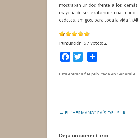
mostraban unidos frente a los demás.
mayoría de sus exalumnos una impronta 
cadetes, amigos, para toda la vida!”. ¡A
Puntuación:
5
/ Votos:
2
F
T
C
ac
w
o
e
itt
m
Esta entrada fue publicada en
General
el
b
er
p
o
ar
o
ti
k
r
Navegación
←
EL “HERMANO” PAÍS DEL SUR
de
entradas
Deja un comentario