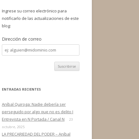
a
r
Ingrese su correo electrónico para
:
notificarlo de las actualizaciones de este
blog:
Dirección de correo
Dirección
de
correo
ENTRADAS RECIENTES
Aníbal Quiroga: Nadie debería ser
perseguido por algo que no es delito I
Entrevista en N Portada / Canal N
23
octubre, 2025
LA PRECARIEDAD DEL PODER – Aníbal