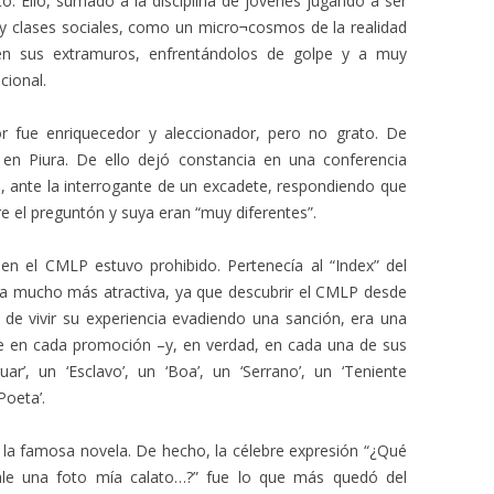
to. Ello, sumado a la disciplina de jóvenes jugando a ser
as y clases sociales, como un micro¬cosmos de la realidad
en sus extramuros, enfrentándolos de golpe y a muy
cional.
or fue enriquecedor y aleccionador, pero no grato. De
en Piura. De ello dejó constancia en una conferencia
d, ante la interrogante de un excadete, respondiendo que
re el preguntón y suya eran “muy diferentes”.
 en el CMLP estuvo prohibido. Pertenecía al “Index” del
cía mucho más atractiva, ya que descubrir el CMLP desde
po de vivir su experiencia evadiendo una sanción, era una
ue en cada promoción –y, en verdad, en cada una de sus
r’, un ‘Esclavo’, un ‘Boa’, un ‘Serrano’, un ‘Teniente
Poeta’.
 la famosa novela. De hecho, la célebre expresión “¿Qué
ale una foto mía calato…?” fue lo que más quedó del