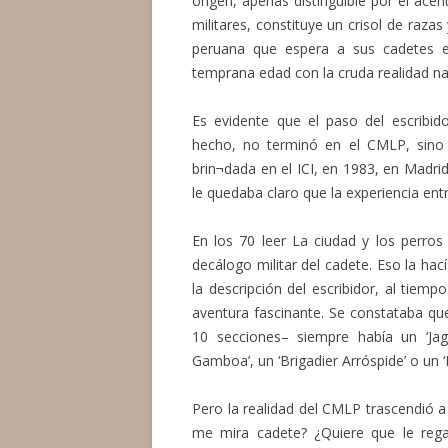
origen, apenas distinguible por el acen
militares, constituye un crisol de raz
peruana que espera a sus cadetes 
temprana edad con la cruda realidad na
Es evidente que el paso del escribid
hecho, no terminó en el CMLP, sino 
brin¬dada en el ICI, en 1983, en Madri
le quedaba claro que la experiencia ent
En los 70 leer La ciudad y los perros
decálogo militar del cadete. Eso la ha
la descripción del escribidor, al tiem
aventura fascinante. Se constataba q
10 secciones– siempre había un ‘Jagua
Gamboa’, un ‘Brigadier Arróspide’ o un ‘
Pero la realidad del CMLP trascendió a
me mira cadete? ¿Quiere que le reg