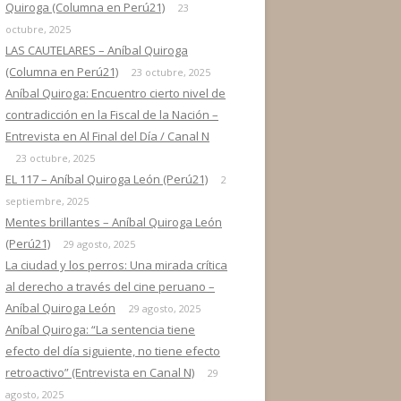
Quiroga (Columna en Perú21)
23
octubre, 2025
LAS CAUTELARES – Aníbal Quiroga
(Columna en Perú21)
23 octubre, 2025
Aníbal Quiroga: Encuentro cierto nivel de
contradicción en la Fiscal de la Nación –
Entrevista en Al Final del Día / Canal N
23 octubre, 2025
EL 117 – Aníbal Quiroga León (Perú21)
2
septiembre, 2025
Mentes brillantes – Aníbal Quiroga León
(Perú21)
29 agosto, 2025
La ciudad y los perros: Una mirada crítica
al derecho a través del cine peruano –
Aníbal Quiroga León
29 agosto, 2025
Aníbal Quiroga: “La sentencia tiene
efecto del día siguiente, no tiene efecto
retroactivo” (Entrevista en Canal N)
29
agosto, 2025