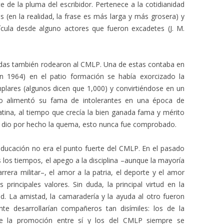
te de la pluma del escribidor. Pertenece a la cotidianidad
s (en la realidad, la frase es más larga y más grosera) y
ícula desde alguno actores que fueron excadetes (J. M.
endas también rodearon al CMLP. Una de estas contaba en
n 1964) en el patio formación se había exorcizado la
ares (algunos dicen que 1,000) y convirtiéndose en un
Esto alimentó su fama de intolerantes en una época de
tina, al tiempo que crecía la bien ganada fama y mérito
 se dio por hecho la quema, esto nunca fue comprobado.
 educación no era el punto fuerte del CMLP. En el pasado
los tiempos, el apego a la disciplina –aunque la mayoría
rera militar–, el amor a la patria, el deporte y el amor
 principales valores. Sin duda, la principal virtud en la
ad. La amistad, la camaradería y la ayuda al otro fueron
nte desarrollarían compañeros tan disímiles: los de la
de la promoción entre sí y los del CMLP siempre se