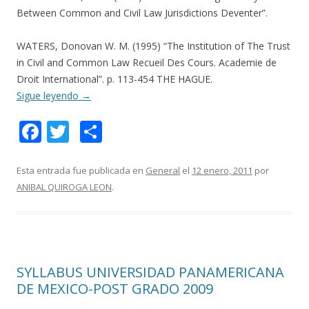
Between Common and Civil Law Jurisdictions Deventer”.
WATERS, Donovan W. M. (1995) “The Institution of The Trust
in Civil and Common Law Recueil Des Cours. Academie de
Droit International”. p. 113-454 THE HAGUE.
Sigue leyendo
→
F
T
C
ac
w
o
e
itt
m
Esta entrada fue publicada en
General
el
12 enero, 2011
por
ANIBAL QUIROGA LEON
.
b
er
p
o
ar
o
ti
k
r
SYLLABUS UNIVERSIDAD PANAMERICANA
DE MEXICO-POST GRADO 2009