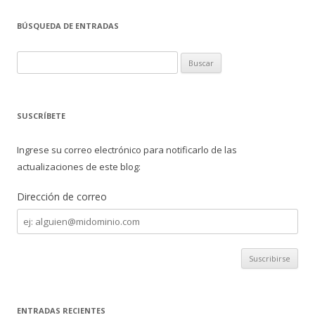
e
itt
m
BÚSQUEDA DE ENTRADAS
b
er
p
o
ar
B
o
ti
u
s
k
r
c
SUSCRÍBETE
a
r
Ingrese su correo electrónico para notificarlo de las
:
actualizaciones de este blog:
Dirección de correo
Dirección
de
correo
ENTRADAS RECIENTES