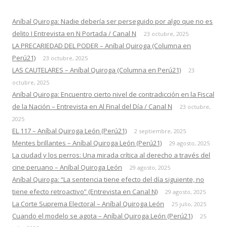
Aníbal Quiroga: Nadie debería ser perseguido por algo que no es
delito I Entrevista en N Portada / Canal N
23 octubre, 2025
LA PRECARIEDAD DEL PODER – Aníbal Quiroga (Columna en
Perú21)
23 octubre, 2025
LAS CAUTELARES – Aníbal Quiroga (Columna en Perú21)
23
octubre, 2025
Aníbal Quiroga: Encuentro cierto nivel de contradicción en la Fiscal
de la Nación – Entrevista en Al Final del Día / Canal N
23 octubre,
2025
EL 117 – Aníbal Quiroga León (Perú21)
2 septiembre, 2025
Mentes brillantes – Aníbal Quiroga León (Perú21)
29 agosto, 2025
La ciudad y los perros: Una mirada crítica al derecho a través del
cine peruano – Aníbal Quiroga León
29 agosto, 2025
Aníbal Quiroga: “La sentencia tiene efecto del día siguiente, no
tiene efecto retroactivo” (Entrevista en Canal N)
29 agosto, 2025
La Corte Suprema Electoral – Aníbal Quiroga León
25 julio, 2025
Cuando el modelo se agota – Aníbal Quiroga León (Perú21)
25