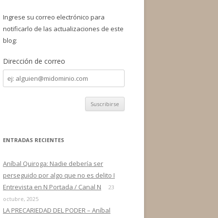
a
r
Ingrese su correo electrónico para
:
notificarlo de las actualizaciones de este
blog:
Dirección de correo
Dirección
de
correo
ENTRADAS RECIENTES
Aníbal Quiroga: Nadie debería ser
perseguido por algo que no es delito I
Entrevista en N Portada / Canal N
23
octubre, 2025
LA PRECARIEDAD DEL PODER – Aníbal