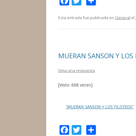
F
T
C
ac
w
o
e
itt
m
Esta entrada fue publicada en
General
el
b
er
p
o
ar
o
ti
MUERAN SANSON Y LOS 
k
r
Deja una respuesta
[Visto: 668 veces]
“MUERAN SANSON Y LOS FILISTEOS”
F
T
C