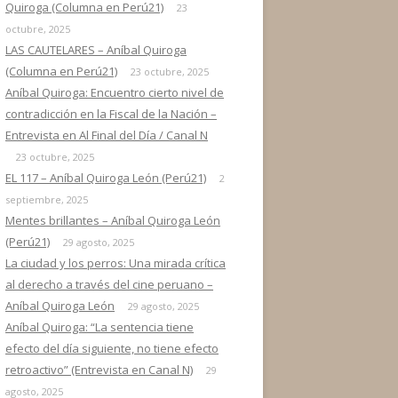
Quiroga (Columna en Perú21)
23
octubre, 2025
LAS CAUTELARES – Aníbal Quiroga
(Columna en Perú21)
23 octubre, 2025
Aníbal Quiroga: Encuentro cierto nivel de
contradicción en la Fiscal de la Nación –
Entrevista en Al Final del Día / Canal N
23 octubre, 2025
EL 117 – Aníbal Quiroga León (Perú21)
2
septiembre, 2025
Mentes brillantes – Aníbal Quiroga León
(Perú21)
29 agosto, 2025
La ciudad y los perros: Una mirada crítica
al derecho a través del cine peruano –
Aníbal Quiroga León
29 agosto, 2025
Aníbal Quiroga: “La sentencia tiene
efecto del día siguiente, no tiene efecto
retroactivo” (Entrevista en Canal N)
29
agosto, 2025