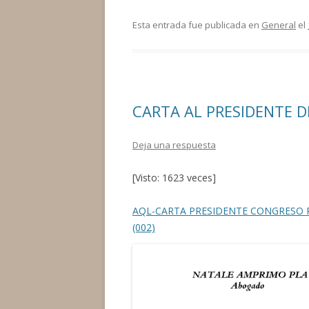
ac
w
o
e
itt
m
Esta entrada fue publicada en
General
el
b
er
p
o
ar
o
ti
CARTA AL PRESIDENTE D
k
r
Deja una respuesta
[Visto: 1623 veces]
AQL-CARTA PRESIDENTE CONGRESO 
(002)