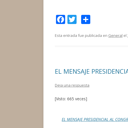
F
T
C
ac
w
o
e
itt
m
Esta entrada fue publicada en
General
el
b
er
p
o
ar
o
ti
EL MENSAJE PRESIDENCI
k
r
Deja una respuesta
[Visto: 665 veces]
EL MENSAJE PRESIDENCIAL AL CONGR