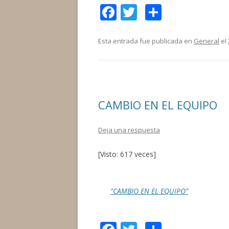
F
T
C
ac
w
o
e
itt
m
Esta entrada fue publicada en
General
el
b
er
p
o
ar
o
ti
CAMBIO EN EL EQUIPO
k
r
Deja una respuesta
[Visto: 617 veces]
“CAMBIO EN EL EQUIPO”