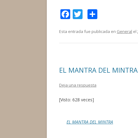
F
T
C
ac
w
o
e
itt
m
Esta entrada fue publicada en
General
el
b
er
p
o
ar
o
ti
EL MANTRA DEL MINTRA
k
r
Deja una respuesta
[Visto: 628 veces]
EL MANTRA DEL MINTRA