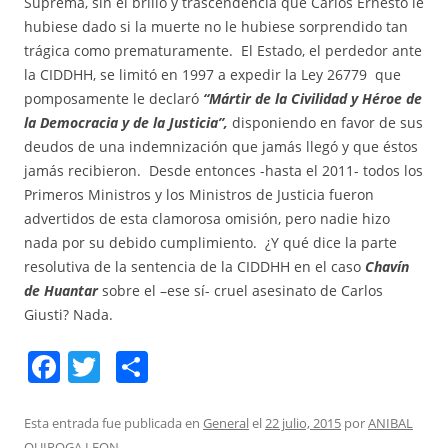
Suprema, sin el brillo y trascendencia que Carlos Ernesto le
hubiese dado si la muerte no le hubiese sorprendido tan
trágica como prematuramente. El Estado, el perdedor ante
la CIDDHH, se limitó en 1997 a expedir la Ley 26779 que
pomposamente le declaró
“Mártir de la Civilidad y Héroe de
la Democracia y de la Justicia”,
disponiendo en favor de sus
deudos de una indemnización que jamás llegó y que éstos
jamás recibieron. Desde entonces -hasta el 2011- todos los
Primeros Ministros y los Ministros de Justicia fueron
advertidos de esta clamorosa omisión, pero nadie hizo
nada por su debido cumplimiento. ¿Y qué dice la parte
resolutiva de la sentencia de la CIDDHH en el caso
Chavín
de Huantar
sobre el –ese sí- cruel asesinato de Carlos
Giusti? Nada.
F
T
C
a
w
o
c
itt
m
Esta entrada fue publicada en
General
el
22 julio, 2015
por
ANIBAL
QUIROGA LEON
.