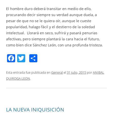
El hombre duro deberá transitar en medio de ello,
procurando decir siempre su verdad aunque duela, a
pesar de que no se le quiera oír, aunque le cueste
popularidad, halago fácil y el destierro de la soledad
intelectual. Llorará en seco, sufrirá y pasará penurias
afectivas, pero siempre plantará la cara hacia el futuro,
como bien dice Sánchez León, con una profunda tristeza.
F
T
C
a
w
o
c
itt
m
Esta entrada fue publicada en
General
el
31 julio, 2015
por
ANIBAL
QUIROGA LEON
.
e
er
p
b
ar
o
tir
o
LA NUEVA INIQUISICIÓN