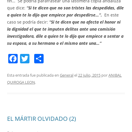
fin… Se podría parafrasear una lastimera copla andaluza
que dice:
“Si te dicen que no son tristes las despedidas, dile
a quien te lo dijo que empiece por despedirse…”.
En este
caso se podría decir:
“Si te dicen que no afecta el honor ni
la dignidad el que te imputen delitos ante una comisión
investigadora, dile a quien te lo dijo que empiece a sentar a
su esposa, a su hermano o el mismo ante una…”
F
T
C
a
w
o
c
itt
m
Esta entrada fue publicada en
General
el
22 julio, 2015
por
ANIBAL
QUIROGA LEON
.
e
er
p
b
ar
o
tir
o
EL MÁRTIR OLVIDADO (2)
k