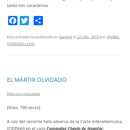
tanto nos caracteriza.
F
T
C
a
w
o
c
itt
m
Esta entrada fue publicada en
General
el
22 julio, 2015
por
ANIBAL
QUIROGA LEON
.
e
er
p
b
ar
o
tir
o
EL MÁRTIR OLVIDADO
k
Deja una respuesta
[Visto: 790 veces]
A raíz del reciente fallo adverso de la Corte Interamericana
(CIDDHH) en el caso
Comandos Chavín de Huantar,