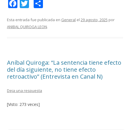
F
T
C
ac
w
o
e
itt
m
Esta entrada fue publicada en
General
el
29 agosto, 2025
por
ANIBAL QUIROGA LEON
.
b
er
p
o
ar
o
ti
k
r
Aníbal Quiroga: “La sentencia tiene efecto
del día siguiente, no tiene efecto
retroactivo” (Entrevista en Canal N)
Deja una respuesta
[Visto: 273 veces]