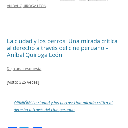
e
itt
m
ANIBAL QUIROGA LEON
.
b
er
p
o
ar
o
ti
k
r
La ciudad y los perros: Una mirada crítica
al derecho a través del cine peruano –
Aníbal Quiroga León
Deja una respuesta
[Visto: 326 veces]
OPINIÓN/ La ciudad y los perros: Una mirada crítica al
derecho a través del cine peruano