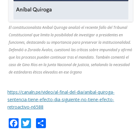
El constitucionalista Aníbal Quiroga analizó el reciente fallo del Tribunal
Constitucional que limita la posibilidad de investigar a presidentes en
funciones, destacando su importancia para preservar la institucionalidad.
Defendió a Zoraida Ávalos, cuestionó las críticas sobre impunidad y afirmó
que los procesos pueden continuar tras el mandato. También comentó el
caso de Gino Ríos en la Junta Nacional de Justicia, señalando la necesidad
de estándares éticos elevados en ese órgano
https://canaln.pe/video/al-final-del-dia/anibal-quiroga-
sentencia-tiene-efecto-dia-siguiente-no-tiene-efecto-
retroactivo-n6588
F
T
C
ac
w
o