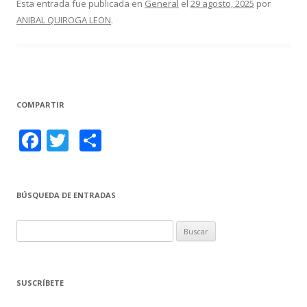
e
itt
m
Esta entrada fue publicada en
General
el
29 agosto, 2025
por
ANIBAL QUIROGA LEON
.
b
er
p
o
ar
o
ti
k
r
COMPARTIR
F
T
C
ac
w
o
e
itt
m
BÚSQUEDA DE ENTRADAS
b
er
p
o
ar
B
o
ti
u
s
k
r
c
SUSCRÍBETE
a