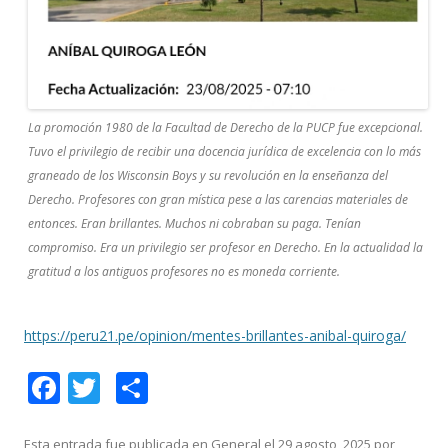
La promoción 1980 de la Facultad de Derecho de la PUCP fue excepcional.
Tuvo el privilegio de recibir una docencia jurídica de excelencia con lo más
graneado de los Wisconsin Boys y su revolución en la enseñanza del
Derecho. Profesores con gran mística pese a las carencias materiales de
entonces. Eran brillantes. Muchos ni cobraban su paga. Tenían
compromiso. Era un privilegio ser profesor en Derecho. En la actualidad la
gratitud a los antiguos profesores no es moneda corriente.
https://peru21.pe/opinion/mentes-brillantes-anibal-quiroga/
F
T
C
ac
w
o
Esta entrada fue publicada en
General
el
29 agosto, 2025
por