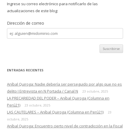
r
Ingrese su correo electrónico para notificarlo de las
:
actualizaciones de este blog:
Dirección de correo
Dirección
de
correo
ENTRADAS RECIENTES
Aníbal Quiroga: Nadie debería ser perseguido por algo que no es
delito I Entrevista en N Portada / Canal N
23 octubre, 2025
LA PRECARIEDAD DEL PODER – Aníbal Quiroga (Columna en
Perú21)
23 octubre, 2025
LAS CAUTELARES – Aníbal Quiroga (Columna en Perú21)
23
octubre, 2025
Aníbal Quiroga: Encuentro cierto nivel de contradicción en la Fiscal