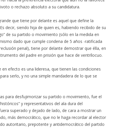
tivoto o rechazo absoluto a su candidatura.
grande que tiene por delante es aquel que define la
 Es decir, siendo hija de quien es, habiendo recibido de su
zgo” de su partido o movimiento (sólo en la medida en
i mismo dado que cumple condena de 5 años -ratificada
eclusión penal), tiene por delante demostrar que élla, en
nstrumento del padre en prisión que hace de ventrílocuo.
e en efecto es una lideresa, que tienen las condiciones
s para serlo, y no una simple mandadera de lo que se
las para desfujimorizar su partido o movimiento, fue el
istóricos” y representativos del ala dura del
fuera superado y dejado de lado, de cara a mostrar un
do, más democrático, que no le haga recordar al elector
o autoritario, prepotente y antidemocrático del partido