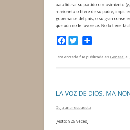
para liderar su partido o movimiento (y
marioneta o títere de su padre, impidi
gobernante del país, o su gran consejer
que aún no le favorece. No la tiene fácil
F
T
C
ac
w
o
e
itt
m
Esta entrada fue publicada en
General
el
b
er
p
o
ar
o
ti
LA VOZ DE DIOS, MA NO
k
r
Deja una respuesta
[Visto: 926 veces]