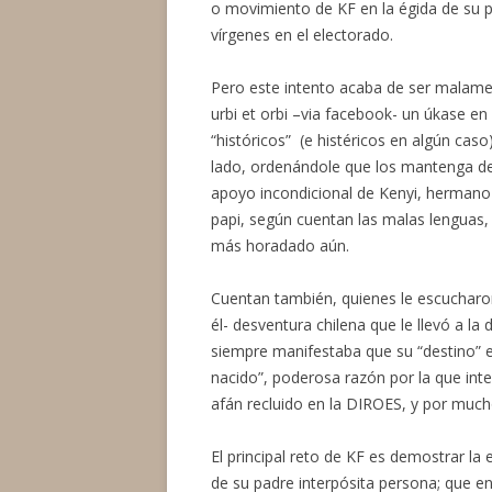
o movimiento de KF en la égida de su pa
vírgenes en el electorado.
Pero este intento acaba de ser malam
urbi et orbi –via facebook- un úkase e
“históricos” (e histéricos en algún cas
lado, ordenándole que los mantenga dent
apoyo incondicional de Kenyi, hermano d
papi, según cuentan las malas lenguas,
más horadado aún.
Cuentan también, quienes le escucharon 
él- desventura chilena que le llevó a la
siempre manifestaba que su “destino” e
nacido”, poderosa razón por la que inte
afán recluido en la DIROES, y por much
El principal reto de KF es demostrar la 
de su padre interpósita persona; que en 