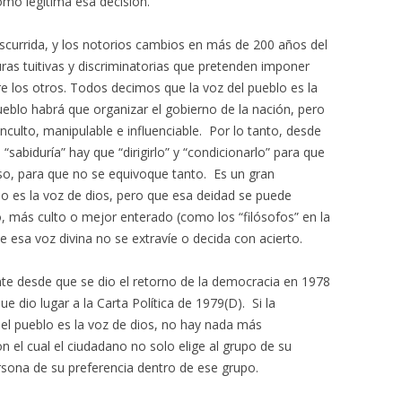
omo legítima esa decisión.
nscurrida, y los notorios cambios en más de 200 años del
uras tuitivas y discriminatorias que pretenden imponer
e los otros. Todos decimos que la voz del pueblo es la
ueblo habrá que organizar el gobierno de la nación, pero
culto, manipulable e influenciable. Por lo tanto, desde
 “sabiduría” hay que “dirigirlo” y “condicionarlo” para que
so, para que no se equivoque tanto. Es un gran
lo es la voz de dios, pero que esa deidad se puede
o, más culto o mejor enterado (como los “filósofos” en la
ue esa voz divina no se extravíe o decida con acierto.
ente desde que se dio el retorno de la democracia en 1978
e dio lugar a la Carta Política de 1979(D). Si la
 el pueblo es la voz de dios, no hay nada más
n el cual el ciudadano no solo elige al grupo de su
persona de su preferencia dentro de ese grupo.