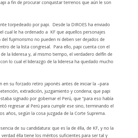
pi a fin de procurar conquistar terrenos que aún le son
ente torpedeado por papi. Desde la DIROES ha enviado
n el cual le ha ordenado a KF que aquellos personajes
o) del fujimorismo no pueden ni deben ser dejados de
ro de la lista congresal. Para ello, papi cuenta con el
e la lideresa y, al mismo tiempo, el verdadero delfín de
 con lo cual el liderazgo de la lideresa ha quedado mucho
en su forzado retiro japonés antes de iniciar la –para
 detención, extradición, juzgamiento y condena; que papi
staba signado por gobernar el Perú, que “para eso había
ntó regresar al Perú para cumplir ese sino, terminando el
os años, según la cosa juzgada de la Corte Suprema.
esencia de su candidatura: que es la de élla, de KF, y no la
verdad élla tiene los méritos suficientes para ser tal y