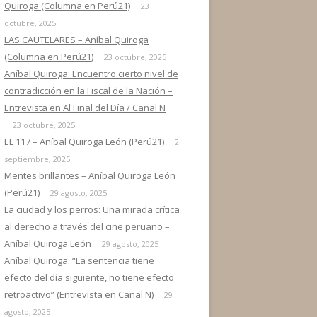
Quiroga (Columna en Perú21)
23
octubre, 2025
LAS CAUTELARES – Aníbal Quiroga
(Columna en Perú21)
23 octubre, 2025
Aníbal Quiroga: Encuentro cierto nivel de
contradicción en la Fiscal de la Nación –
Entrevista en Al Final del Día / Canal N
23 octubre, 2025
EL 117 – Aníbal Quiroga León (Perú21)
2
septiembre, 2025
Mentes brillantes – Aníbal Quiroga León
(Perú21)
29 agosto, 2025
La ciudad y los perros: Una mirada crítica
al derecho a través del cine peruano –
Aníbal Quiroga León
29 agosto, 2025
Aníbal Quiroga: “La sentencia tiene
efecto del día siguiente, no tiene efecto
retroactivo” (Entrevista en Canal N)
29
agosto, 2025