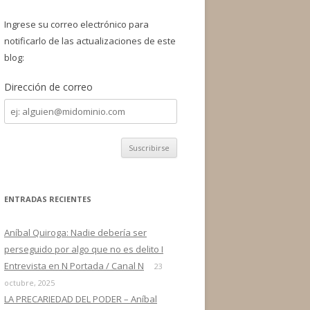
a
r
Ingrese su correo electrónico para
:
notificarlo de las actualizaciones de este
blog:
Dirección de correo
Dirección
de
correo
ENTRADAS RECIENTES
Aníbal Quiroga: Nadie debería ser
perseguido por algo que no es delito I
Entrevista en N Portada / Canal N
23
octubre, 2025
LA PRECARIEDAD DEL PODER – Aníbal