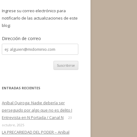
a
r
Ingrese su correo electrónico para
:
notificarlo de las actualizaciones de este
blog:
Dirección de correo
Dirección
de
correo
ENTRADAS RECIENTES
Aníbal Quiroga: Nadie debería ser
perseguido por algo que no es delito I
Entrevista en N Portada / Canal N
23
octubre, 2025
LA PRECARIEDAD DEL PODER – Aníbal