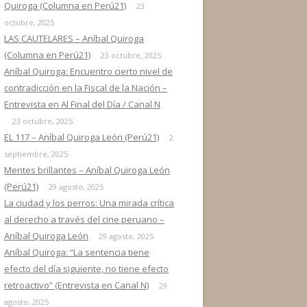
Quiroga (Columna en Perú21)
23
octubre, 2025
LAS CAUTELARES – Aníbal Quiroga
(Columna en Perú21)
23 octubre, 2025
Aníbal Quiroga: Encuentro cierto nivel de
contradicción en la Fiscal de la Nación –
Entrevista en Al Final del Día / Canal N
23 octubre, 2025
EL 117 – Aníbal Quiroga León (Perú21)
2
septiembre, 2025
Mentes brillantes – Aníbal Quiroga León
(Perú21)
29 agosto, 2025
La ciudad y los perros: Una mirada crítica
al derecho a través del cine peruano –
Aníbal Quiroga León
29 agosto, 2025
Aníbal Quiroga: “La sentencia tiene
efecto del día siguiente, no tiene efecto
retroactivo” (Entrevista en Canal N)
29
agosto, 2025