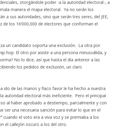
nciales, otorgándole poder -a la autoridad electoral-, a
 mala manera el mapa electoral. Ya no serán los
án a sus autoridades, sino que serán tres seres, del JEE,
ez de los 16’000,000 de electores que conforman el
eza un candidato soporta una exclusión. La otra por
p-hop. El otro por asistir a una persona minusválida, y
norma? No lo dice, así que hasta el día anterior a las
cibiendo los pedidos de exclusión, un claro
a ido de las manos y flaco favor le ha hecho a nuestra
a autoridad electoral más ineficiente. Pero el principal
eso al haber aprobado a destiempo, parcialmente y con
e ser una necesaria sanción para evitar lo que en el
a”
cuando el voto era a viva voz y se premiaba a los
 el callejón oscuro a los del otro.