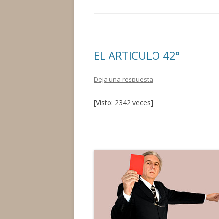
b
er
p
o
ar
o
ti
EL ARTICULO 42°
k
r
Deja una respuesta
[Visto: 2342 veces]