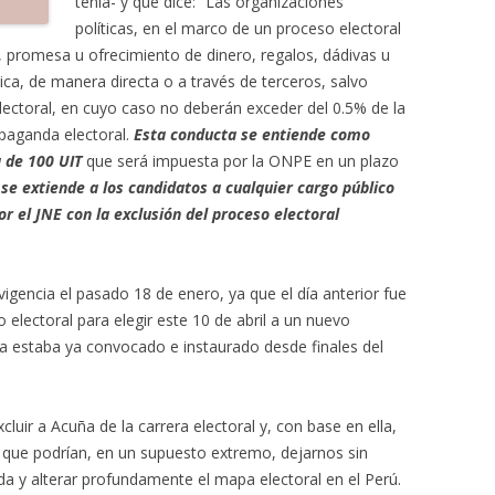
tenía- y que dice: “Las organizaciones
políticas, en el marco de un proceso electoral
, promesa u ofrecimiento de dinero, regalos, dádivas u
a, de manera directa o a través de terceros, salvo
ectoral, en cuyo caso no deberán exceder del 0.5% de la
paganda electoral.
Esta conducta se entiende como
 de 100 UIT
que será impuesta por la ONPE en un plazo
 se extiende a los candidatos a cualquier cargo público
r el JNE con la exclusión del proceso electoral
vigencia el pasado 18 de enero, ya que el día anterior fue
o electoral para elegir este 10 de abril a un nuevo
ca estaba ya convocado e instaurado desde finales del
luir a Acuña de la carrera electoral y, con base en ella,
 que podrían, en un supuesto extremo, dejarnos sin
nda y alterar profundamente el mapa electoral en el Perú.