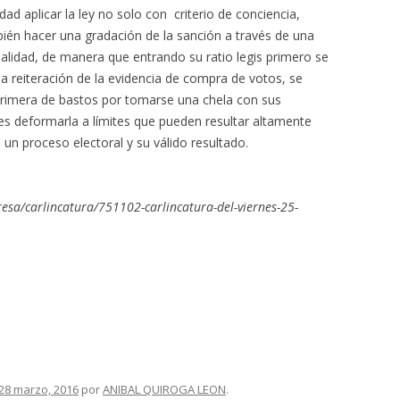
ad aplicar la ley no solo con criterio de conciencia,
ién hacer una gradación de la sanción a través de una
alidad, de manera que entrando su ratio legis primero se
a reiteración de la evidencia de compra de votos, se
primera de bastos por tomarse una chela con sus
o es deformarla a límites que pueden resultar altamente
 un proceso electoral y su válido resultado.
esa/carlincatura/751102-carlincatura-del-viernes-25-
28 marzo, 2016
por
ANIBAL QUIROGA LEON
.