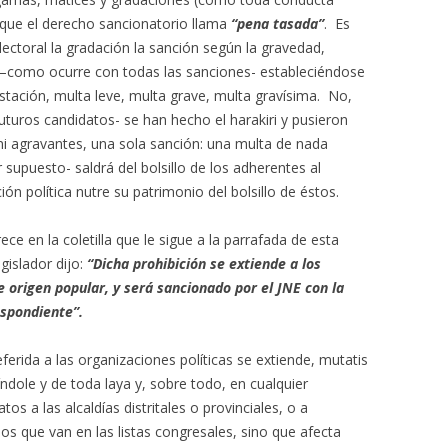
que el derecho sancionatorio llama
“pena tasada”
. Es
lectoral la gradación la sanción según la gravedad,
s –como ocurre con todas las sanciones- estableciéndose
ación, multa leve, multa grave, multa gravísima. No,
uturos candidatos- se han hecho el harakiri y pusieron
ni agravantes, una sola sanción: una multa de nada
upuesto- saldrá del bolsillo de los adherentes al
ón política nutre su patrimonio del bolsillo de éstos.
e en la coletilla que le sigue a la parrafada de esta
gislador dijo:
“Dicha prohibición se extiende a los
e origen popular, y será sancionado por el JNE con la
spondiente”.
ferida a las organizaciones políticas se extiende, mutatis
índole y de toda laya y, sobre todo, en cualquier
s a las alcaldías distritales o provinciales, o a
los que van en las listas congresales, sino que afecta