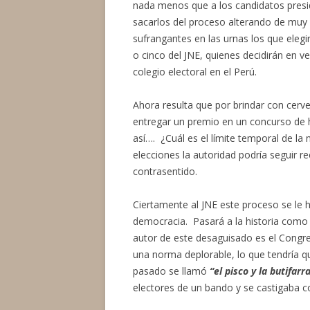
nada menos que a los candidatos preside
sacarlos del proceso alterando de muy
sufrangantes en las urnas los que elegir
o cinco del JNE, quienes decidirán en v
colegio electoral en el Perú.
Ahora resulta que por brindar con cerv
entregar un premio en un concurso de hi
así…. ¿Cuál es el límite temporal de la 
elecciones la autoridad podría seguir re
contrasentido.
Ciertamente al JNE este proceso se le h
democracia. Pasará a la historia como l
autor de este desaguisado es el Congr
una norma deplorable, lo que tendría qu
pasado se llamó
“el pisco y la butifarr
electores de un bando y se castigaba con