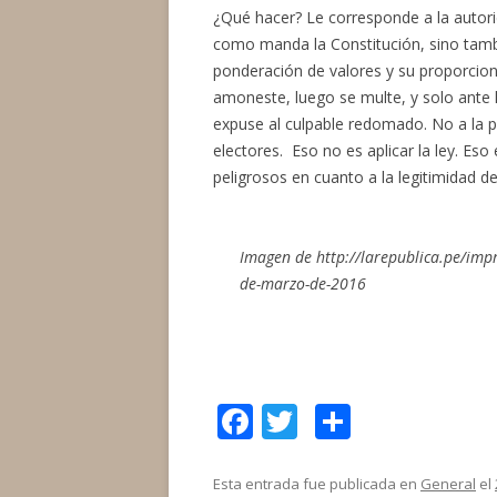
¿Qué hacer? Le corresponde a la autorid
como manda la Constitución, sino tamb
ponderación de valores y su proporcion
amoneste, luego se multe, y solo ante l
expuse al culpable redomado. No a la 
electores. Eso no es aplicar la ley. Es
peligrosos en cuanto a la legitimidad de
Imagen de http://larepublica.pe/impr
de-marzo-de-2016
F
T
C
ac
w
o
e
itt
m
Esta entrada fue publicada en
General
el