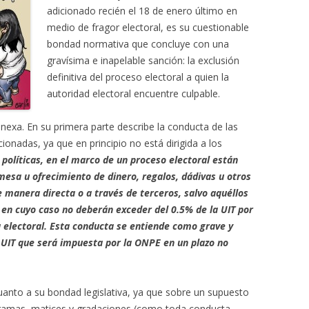
adicionado recién el 18 de enero último en
medio de fragor electoral, es su cuestionable
bondad normativa que concluye con una
gravísima e inapelable sanción: la exclusión
definitiva del proceso electoral a quien la
autoridad electoral encuentre culpable.
exa. En su primera parte describe la conducta de las
ionadas, ya que en principio no está dirigida a los
 políticas, en el marco de un proceso electoral están
mesa u ofrecimiento de dinero, regalos, dádivas u otros
 manera directa o a través de terceros, salvo aquéllos
 en cuyo caso no deberán exceder del 0.5% de la UIT por
electoral. Esta conducta se entiende como grave y
UIT que será impuesta por la ONPE en un plazo no
uanto a su bondad legislativa, ya que sobre un supuesto
gamas, matices y gradaciones (como toda conducta