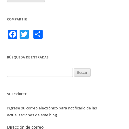
COMPARTIR
F
T
C
ac
w
o
e
itt
m
BÚSQUEDA DE ENTRADAS
b
er
p
o
ar
B
o
ti
u
s
k
r
c
SUSCRÍBETE
a
r
Ingrese su correo electrónico para notificarlo de las
:
actualizaciones de este blog:
Dirección de correo