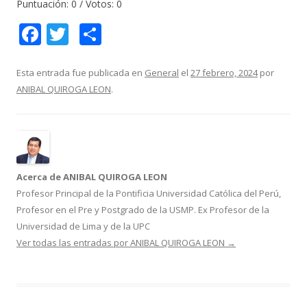
Puntuación:
0
/ Votos:
0
F
T
C
ac
w
o
e
itt
m
Esta entrada fue publicada en
General
el
27 febrero, 2024
por
ANIBAL QUIROGA LEON
.
b
er
p
o
ar
o
ti
k
r
Acerca de ANIBAL QUIROGA LEON
Profesor Principal de la Pontificia Universidad Católica del Perú,
Profesor en el Pre y Postgrado de la USMP. Ex Profesor de la
Universidad de Lima y de la UPC
Ver todas las entradas por ANIBAL QUIROGA LEON
→