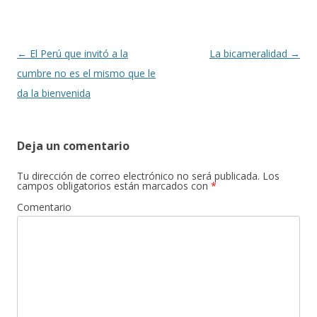
k
r
Navegación
←
El Perú que invitó a la
La bicameralidad
→
de
cumbre no es el mismo que le
entradas
da la bienvenida
Deja un comentario
Tu dirección de correo electrónico no será publicada.
Los
campos obligatorios están marcados con
*
Comentario