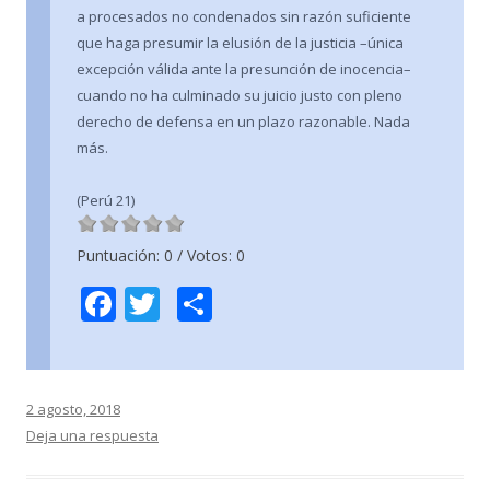
a procesados no condenados sin razón suficiente
que haga presumir la elusión de la justicia –única
excepción válida ante la presunción de inocencia–
cuando no ha culminado su juicio justo con pleno
derecho de defensa en un plazo razonable. Nada
más.
(Perú 21)
Puntuación:
0
/ Votos:
0
F
T
C
ac
w
o
e
itt
m
b
er
p
2 agosto, 2018
o
ar
Deja una respuesta
o
ti