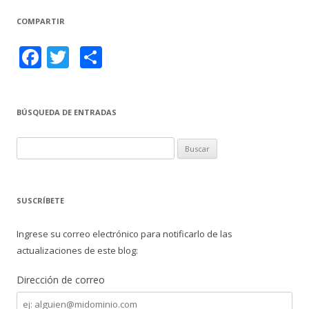
COMPARTIR
F
T
C
ac
w
o
e
itt
m
BÚSQUEDA DE ENTRADAS
b
er
p
o
ar
B
o
ti
u
s
k
r
c
SUSCRÍBETE
a
r
Ingrese su correo electrónico para notificarlo de las
:
actualizaciones de este blog:
Dirección de correo
Dirección
de