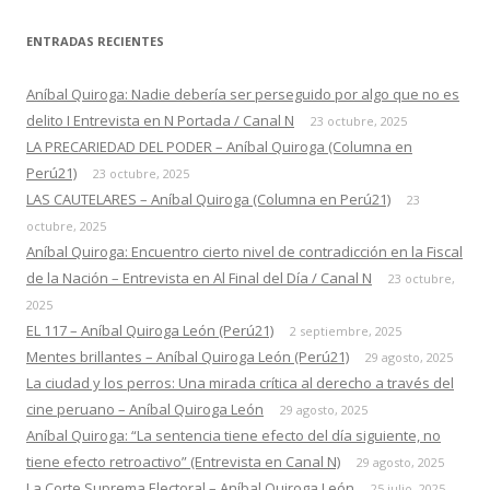
ENTRADAS RECIENTES
Aníbal Quiroga: Nadie debería ser perseguido por algo que no es
delito I Entrevista en N Portada / Canal N
23 octubre, 2025
LA PRECARIEDAD DEL PODER – Aníbal Quiroga (Columna en
Perú21)
23 octubre, 2025
LAS CAUTELARES – Aníbal Quiroga (Columna en Perú21)
23
octubre, 2025
Aníbal Quiroga: Encuentro cierto nivel de contradicción en la Fiscal
de la Nación – Entrevista en Al Final del Día / Canal N
23 octubre,
2025
EL 117 – Aníbal Quiroga León (Perú21)
2 septiembre, 2025
Mentes brillantes – Aníbal Quiroga León (Perú21)
29 agosto, 2025
La ciudad y los perros: Una mirada crítica al derecho a través del
cine peruano – Aníbal Quiroga León
29 agosto, 2025
Aníbal Quiroga: “La sentencia tiene efecto del día siguiente, no
tiene efecto retroactivo” (Entrevista en Canal N)
29 agosto, 2025
La Corte Suprema Electoral – Aníbal Quiroga León
25 julio, 2025