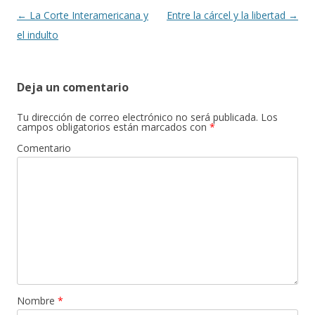
Navegación
←
La Corte Interamericana y
Entre la cárcel y la libertad
→
de
el indulto
entradas
Deja un comentario
Tu dirección de correo electrónico no será publicada.
Los
campos obligatorios están marcados con
*
Comentario
Nombre
*