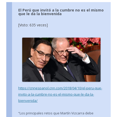
El Perú que invitó a la cumbre no es el mismo
que le da la bienvenida
[Visto: 635 veces]
https://cnnespanol.cnn.com/2018/04/10/el-peru-que-
invito-a-la-cumbre-no-es-el-mismo-que-le-da-la-
bienvenida/
“Los principales retos que Martín Vizcarra debe