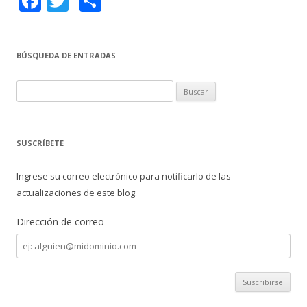
F
T
C
ac
w
o
e
itt
m
BÚSQUEDA DE ENTRADAS
b
er
p
o
ar
B
o
ti
u
s
k
r
c
SUSCRÍBETE
a
r
Ingrese su correo electrónico para notificarlo de las
:
actualizaciones de este blog:
Dirección de correo
Dirección
de
correo