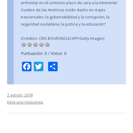
enfrentar en el cortísimo plazo de cara a la inminente
Cumbre de las Américas están dados en 4 ejes
trasversales: la gobernabilidad y la corrupción, la
seguridad ciudadana, la justicia y la educación”
(Créditos: CRIS BOURONCLE/AFP/Getty Images)
Puntuación:
0
/ Votos:
0
F
T
C
ac
w
o
e
itt
m
b
er
p
2 agosto, 2018
o
ar
Deja una respuesta
o
ti
k
r