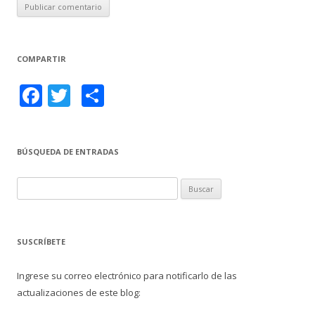
COMPARTIR
F
T
C
ac
w
o
e
itt
m
BÚSQUEDA DE ENTRADAS
b
er
p
o
ar
B
o
ti
u
s
k
r
c
SUSCRÍBETE
a
r
Ingrese su correo electrónico para notificarlo de las
:
actualizaciones de este blog: