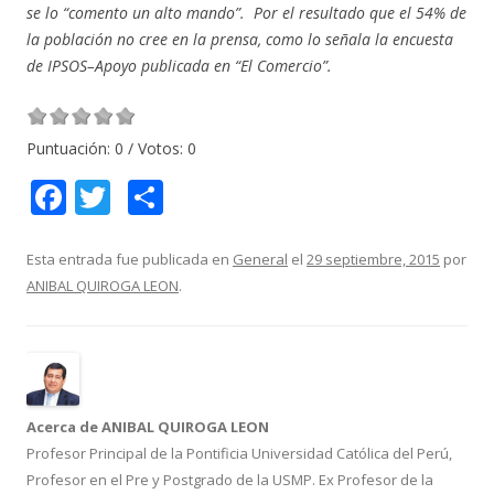
se lo “comento un alto mando”. Por el resultado que el 54% de
la población no cree en la prensa, como lo señala la encuesta
de IPSOS–Apoyo publicada en “El Comercio”.
Puntuación:
0
/ Votos:
0
F
T
C
ac
w
o
e
itt
m
Esta entrada fue publicada en
General
el
29 septiembre, 2015
por
ANIBAL QUIROGA LEON
.
b
er
p
o
ar
o
ti
k
r
Acerca de ANIBAL QUIROGA LEON
Profesor Principal de la Pontificia Universidad Católica del Perú,
Profesor en el Pre y Postgrado de la USMP. Ex Profesor de la