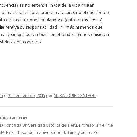
lincuencia) es no entender nada de la vida militar.
 a las armas, ni prepararse a atacar, sino el que todo el
ta de sus funciones anulándose (entre otras cosas)
die rehúya su responsabilidad. Ni más ni menos que
ás –y sin quizás también- en el fondo algunos quisieran
tiduras en contrario.
ía
el
22 septiembre, 2015
por
ANIBAL QUIROGA LEON
.
QUIROGA LEON
la Pontificia Universidad Católica del Perú, Profesor en el Pre
P. Ex Profesor de la Universidad de Lima y de la UPC