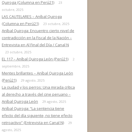
Quiroga (Columna en Perú21)
23
octubre, 2025
LAS CAUTELARES – Aníbal Quiroga
(Columna en Perú21)
23 octubre, 2025
Aníbal Quiroga: Encuentro cierto nivel de
contradicción en la Fiscal de la Nación –
Entrevista en Al Final del Día / Canal N
23 octubre, 2025
EL 117 – Aníbal Quiroga León (Perú21)
2
septiembre, 2025
Mentes brillantes – Aníbal Quiroga León
(Perú21)
29 agosto, 2025
La ciudad y los perros: Una mirada crítica
al derecho a través del cine peruano –
Aníbal Quiroga León
29 agosto, 2025
Aníbal Quiroga: “La sentencia tiene
efecto del día siguiente, no tiene efecto
retroactivo” (Entrevista en Canal N)
29
agosto, 2025