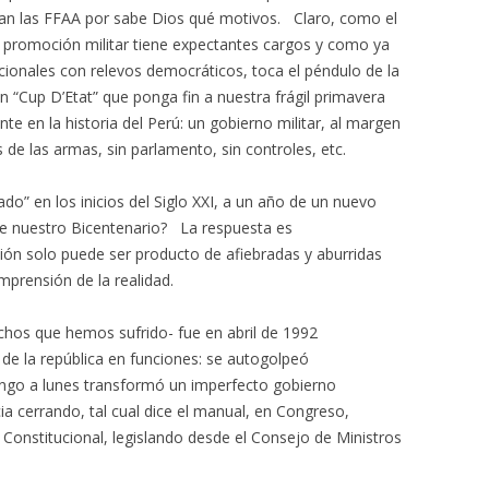
rían las FFAA por sabe Dios qué motivos. Claro, como el
su promoción militar tiene expectantes cargos y como ya
ionales con relevos democráticos, toca el péndulo de la
 “Cup D’Etat” que ponga fin a nuestra frágil primavera
te en la historia del Perú: un gobierno militar, al margen
 de las armas, sin parlamento, sin controles, etc.
do” en los inicios del Siglo XXI, a un año de un nuevo
 de nuestro Bicentenario? La respuesta es
ión solo puede ser producto de afiebradas y aburridas
prensión de la realidad.
chos que hemos sufrido- fue en abril de 1992
 de la república en funciones: se autogolpeó
ngo a lunes transformó un imperfecto gobierno
ia cerrando, tal cual dice el manual, en Congreso,
al Constitucional, legislando desde el Consejo de Ministros