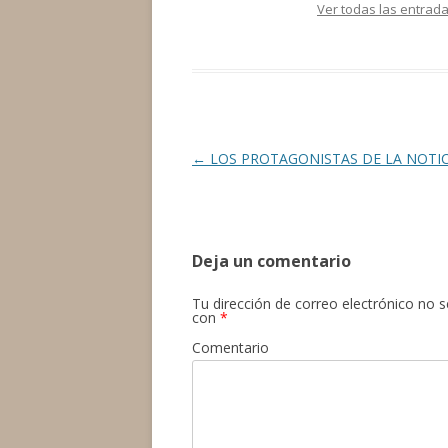
Ver todas las entra
Navegación
←
LOS PROTAGONISTAS DE LA NOTIC
de
entradas
Deja un comentario
Tu dirección de correo electrónico no s
con
*
Comentario