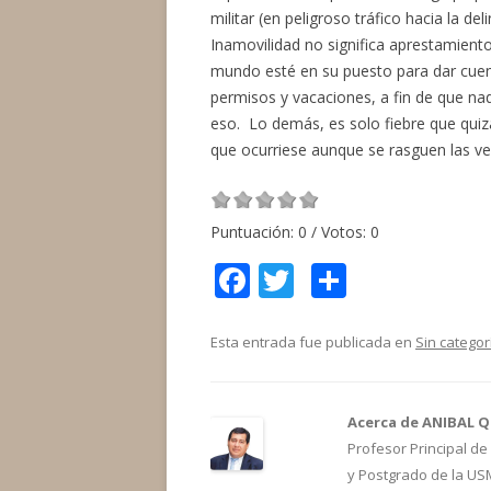
militar (en peligroso tráfico hacia la de
Inamovilidad no significa aprestamiento
mundo esté en su puesto para dar cuen
permisos y vacaciones, a fin de que na
eso. Lo demás, es solo fiebre que quiz
que ocurriese aunque se rasguen las ves
Puntuación:
0
/ Votos:
0
F
T
C
ac
w
o
e
itt
m
Esta entrada fue publicada en
Sin categor
b
er
p
o
ar
Acerca de ANIBAL 
o
ti
Profesor Principal de 
y Postgrado de la USM
k
r