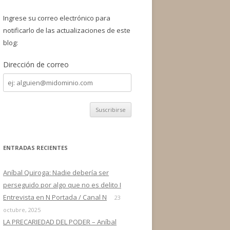
a
r
Ingrese su correo electrónico para
:
notificarlo de las actualizaciones de este
blog:
Dirección de correo
Dirección
de
correo
ENTRADAS RECIENTES
Aníbal Quiroga: Nadie debería ser
perseguido por algo que no es delito I
Entrevista en N Portada / Canal N
23
octubre, 2025
LA PRECARIEDAD DEL PODER – Aníbal