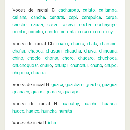
Voces de inicial
C
:
cacharpas
,
calato
,
callampa
,
callana
,
cancha
,
cantuta
,
capi
,
carapulca
,
carpa
,
caucho
,
causa
,
coca
,
cocaví
,
cocha
,
cochayuyo
,
combo
,
concho
,
cóndor
,
coronta
,
curaca
,
curco
,
cuy
Voces de inicial
Ch
:
chaco
,
chacra
,
chala
,
chamico
,
chañar
,
chasca
,
chasqui
,
chaucha
,
chaya
,
chingana
,
chino
,
choclo
,
chonta
,
choro
,
chúcaro
,
chuchoca
,
chuchoquear
,
chullo
,
chullpi
,
chunchul
,
chuño
,
chupe
,
chupilca
,
chuspa
Voces de inicial
G
:
guaca
,
guácharo
,
guacho
,
guagua
,
guanaco
,
guano
,
guaraca
,
guarapo
Voces de inicial
H
:
huacatay
,
huacho
,
huasca
,
huaco
,
huaico
,
huincha
,
humita
Voces de incial
I
:
ichu