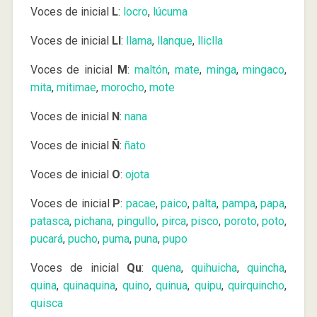
Voces de inicial
L
:
locro
,
lúcuma
Voces de inicial
Ll
:
llama
,
llanque
,
lliclla
Voces de inicial
M
:
maltón
,
mate
,
minga
,
mingaco
,
mita
,
mitimae
,
morocho
,
mote
Voces de inicial
N
:
nana
Voces de inicial
Ñ
:
ñato
Voces de inicial
O
:
ojota
Voces de inicial
P
:
pacae
,
paico
,
palta
,
pampa
,
papa
,
patasca
,
pichana
,
pingullo
,
pirca
,
pisco
,
poroto
,
poto
,
pucará
,
pucho
,
puma
,
puna
,
pupo
Voces de inicial
Qu
:
quena
,
quihuicha
,
quincha
,
quina
,
quinaquina
,
quino
,
quinua
,
quipu
,
quirquincho
,
quisca