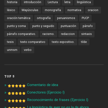
historia
introducción
Lectura
letra
lingüística
léxico
Mayúsculas
monografía
normativa
oracion
oración temática
ortografía
peruanismos
PUCP
punto y coma
punto y seguido
puntuación
párrafo
párrafo comparativo.
racismo.
redaccion
sintaxis
tesis
texto comparativo
texto expositivo.
tilde
unmsm
verbo
TOP 5
Comentario de idea
Conectores (Ejercicio I)
Reconocimiento de frases (Ejercicio I)
La lingüística de ayer no es la de ahora