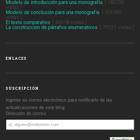
Modelo de introducción para una monografía
[ 185730
vistas ]
Modelo de conclusión para una monografía
[ 104786
vistas ]
El texto comparativo
[ 84318 vistas ]
La construcción de párrafos enumerativos
[ 79723 vistas ]
ENLACES
SUSCRIPCIÓN
Ingrese su correo electrónico para notificarlo de las
actualizaciones de este blog:
Dirección de correo
Dirección
de
correo