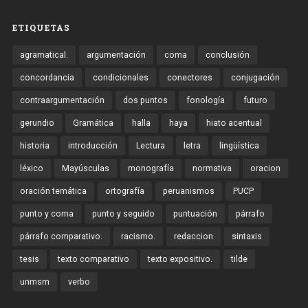
ETIQUETAS
agramatical.
argumentación
coma
conclusión
concordancia
condicionales
conectores
conjugación
contraargumentación
dos puntos
fonología
futuro
gerundio
Gramática
halla
haya
hiato acentual
historia
introducción
Lectura
letra
lingüística
léxico
Mayúsculas
monografía
normativa
oracion
oración temática
ortografía
peruanismos
PUCP
punto y coma
punto y seguido
puntuación
párrafo
párrafo comparativo.
racismo.
redaccion
sintaxis
tesis
texto comparativo
texto expositivo.
tilde
unmsm
verbo