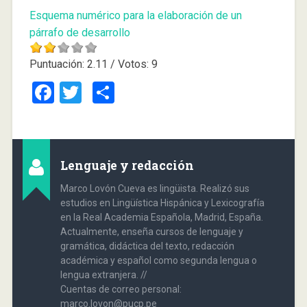
Esquema numérico para la elaboración de un
párrafo de desarrollo
Puntuación:
2.11
/ Votos:
9
Facebook
Twitter
Compartir
Lenguaje y redacción
Marco Lovón Cueva es lingüista. Realizó sus
estudios en Lingüística Hispánica y Lexicografía
en la Real Academia Española, Madrid, España.
Actualmente, enseña cursos de lenguaje y
gramática, didáctica del texto, redacción
académica y español como segunda lengua o
lengua extranjera. //
Cuentas de correo personal:
marco.lovon@pucp.pe